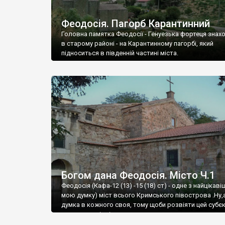
Феодосія. Пагорб Карантинний
Головна памятка Феодосії - Генуезька фортеця знах
в старому районі - на Карантинному пагорбі, який
підноситься в південній частині міста.
Богом дана Феодосія. Місто Ч.1
Феодосія (Кафа-12 (13) -15 (18) ст) - одне з найцікаві
мою думку) міст всього Кримського півострова .Ну,
думка в кожного своя, тому щоби розвіяти цей субєк
запрошую відвідати це