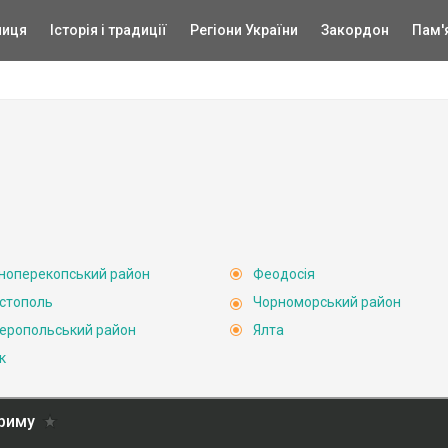
ниця
Історія і традиції
Регіони України
Закордон
Пам'
ноперекопський район
Феодосія
стополь
Чорноморський район
еропольський район
Ялта
к