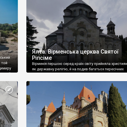
ефактів
називаються «повстяками» (postaki)…” “Вино. Крим
єкту
виробляє відмінне вино і його вдосталь: воно все ду
го».
легке біле і дуже […]
ти та
Ялта. Вірменська церква Святої
Ріпсіме
вський
 той
Вірменія першою серед країн світу прийняла христия
димиру
як державну релігію, й на подив багатьох пересічних
илю ІІ,
українців, які усіх кавказців вважають мусульманами,
 в
вірмени є відданими вірянами Христа