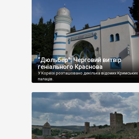
“Дюльбер”. Черговий витвір
геніального Краснова
У Кореїзі розташовано декілька відомих Кримських
палаців.