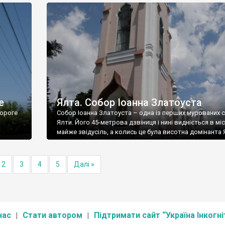
е
Ялта. Собор Іоанна Златоуста
ороге
Собор Іоанна Златоуста – одна із перших мурованих 
Ялти. Його 45-метрова дзвіниця і нині видніється в міс
майже звідусіль, а колись це була висотна домінанта 
2
3
4
5
Далі »
нас
Стати автором
Підтримати сайт “Україна Інкогні