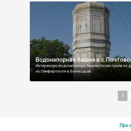
Водонапорная башня в с.Почтово
Интересную водонапорную башню посмотрели по д
из Симферополя в Бахчисарай.
1
Про 