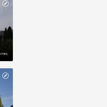
же
нство,