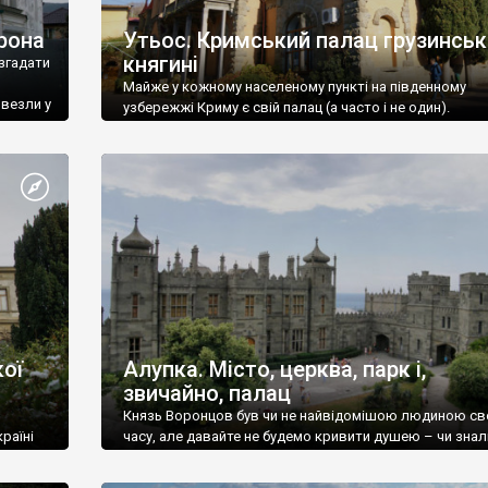
рона
Утьос. Кримський палац грузинськ
княгині
згадати
Майже у кожному населеному пункті на південному
ивезли у
узбережжі Криму є свій палац (а часто і не один).
ої
Алупка. Місто, церква, парк і,
звичайно, палац
Князь Воронцов був чи не найвідомішою людиною св
раїні
часу, але давайте не будемо кривити душею – чи знал
це прізвище до відвідин Алупки? Мабуть все таки ні.