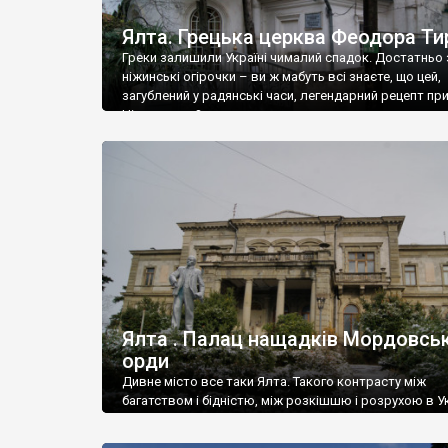
Ялта. Грецька церква Феодора Ти
Греки залишили Україні чималий спадок. Достатньо 
ніжинські огірочки – ви ж мабуть всі знаєте, що цей,
загублений у радянські часи, легендарний рецепт пр
Ніжин греки?
Ялта . Палац нащадків Мордовськ
орди
Дивне місто все таки Ялта. Такого контрасту між
багатством і бідністю, між розкішшю і розрухою в Ук
більше не знайдеш.