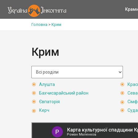
Крам
Головна
>
Крим
Крим
Алушта
Крас
Бахчисарайський район
Сева
Євпаторія
Сімф
Керч
Суда