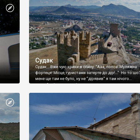
Судак
Судак... Вже чую крики в спину: "Ааа, попса! Муляжна
фортеця! Місце,туристами затерте до дір!..." Но то шо
мене ще там не було, ну не "дірявив" я там нічого...
принаймні до цього літа.