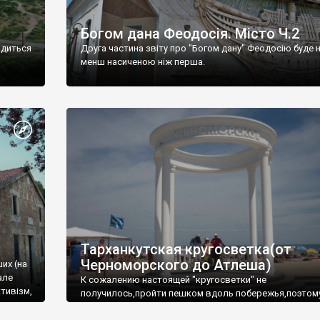
Богом дана Феодосія. Місто Ч.2
одиться
Друга частина звіту про "Богом дану" Феодосію буде 
менш насиченою ніж перша.
Тарханкутская кругосветка(от
Черноморского до Атлеша)
ших (на
але
К сожалению настоящей "кругосветки" не
тивізм,
получилось,пройти пешком вдоль побережья,поэтом
совершали радиальные вылазки из Оленевки.