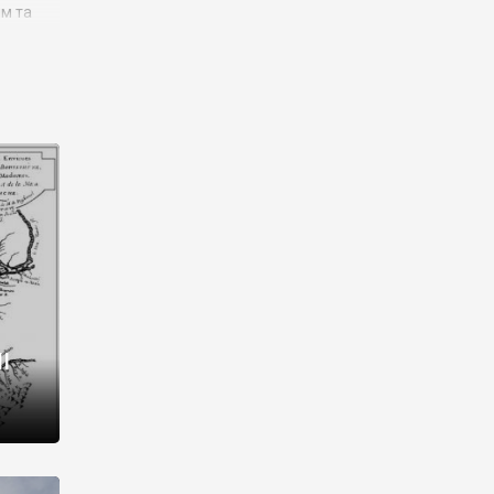
им та
ора і
є
го типу,
ей-
рний
ста:
 райони
від 2
I
і,
рукти,
 котрі