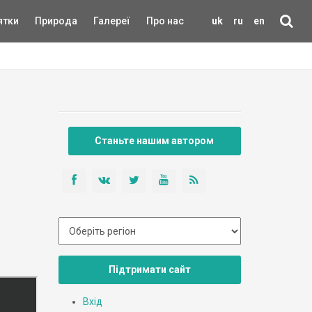
ятки
Природа
Галереї
Про нас
uk
ru
en
Станьте нашим автором
Підтримати сайт
Вхід