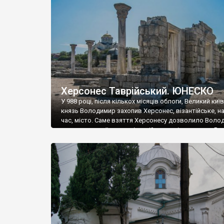
музею «Новгородський музей-заповідник» сотні арт
візантійської доби. Раритети викрадені з фондів об’
культурної спадщини ЮНЕСКО «Херсонеса Таврійсько
Офіційно – на виставку «Золото Візантії», але експер
влада в Україні вважають це лише […]
Херсонес Таврійський. ЮНЕСКО
У 988 році, після кількох місяців облоги, Великий киї
князь Володимир захопив Херсонес, візантійське, на
час, місто. Саме взяття Херсонесу дозволило Воло
диктувати свої умови візантійському імператору Вас
та одружитися з його дочкою Ганною. Цього ж року,
Херсонесі Володимир-язичник, став Василем-
християнином. А потім було Хрещення Русі. На честь
Херсонесу Таврійського названо місто […]