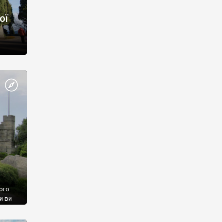
ої
ого
и ви