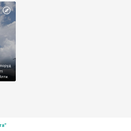
споруд
ті
Ялти.
та”