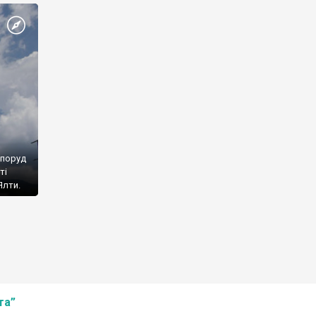
споруд
ті
Ялти.
та”