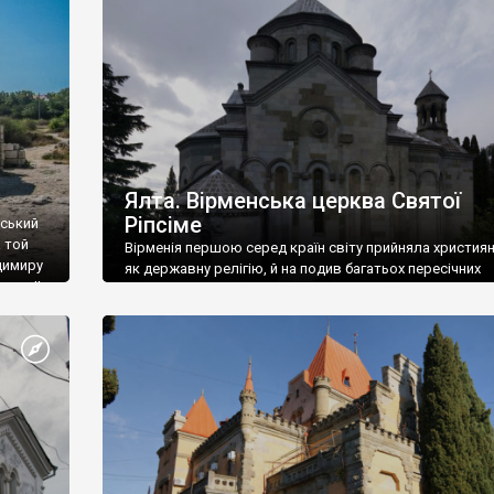
ефактів
називаються «повстяками» (postaki)…” “Вино. Крим
єкту
виробляє відмінне вино і його вдосталь: воно все ду
го».
легке біле і дуже […]
ти та
Ялта. Вірменська церква Святої
Ріпсіме
вський
 той
Вірменія першою серед країн світу прийняла христия
димиру
як державну релігію, й на подив багатьох пересічних
илю ІІ,
українців, які усіх кавказців вважають мусульманами,
 в
вірмени є відданими вірянами Христа