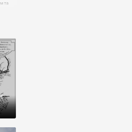
им та
ора і
є
го типу,
ей-
рний
ста:
 райони
від 2
I
і,
рукти,
 котрі