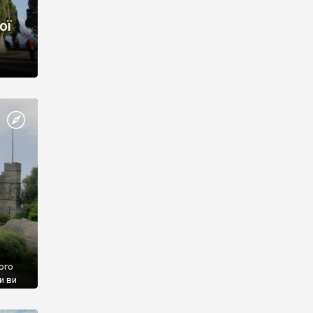
ої
ого
и ви