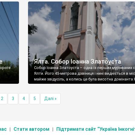
е
Ялта. Собор Іоанна Златоуста
ороге
Собор Іоанна Златоуста – одна із перших мурованих 
Ялти. Його 45-метрова дзвіниця і нині видніється в міс
майже звідусіль, а колись це була висотна домінанта 
2
3
4
5
Далі »
нас
Стати автором
Підтримати сайт “Україна Інкогні