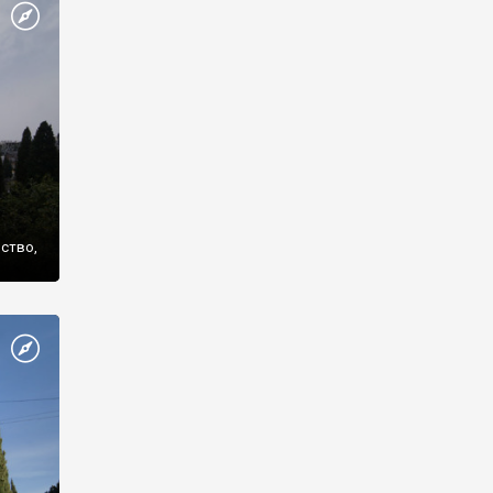
же
нство,