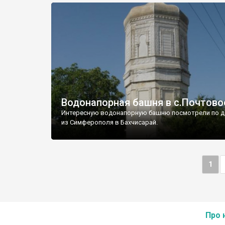
Водонапорная башня в с.Почтово
Интересную водонапорную башню посмотрели по д
из Симферополя в Бахчисарай.
1
Про 