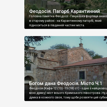
Феодосія. Пагорб Карантинний
Головна памятка Феодосії - Генуезька фортеця знах
в старому районі - на Карантинному пагорбі, який
підноситься в південній частині міста.
Богом дана Феодосія. Місто Ч.1
Феодосія (Кафа-12 (13) -15 (18) ст) - одне з найцікаві
мою думку) міст всього Кримського півострова .Ну,
думка в кожного своя, тому щоби розвіяти цей субєк
запрошую відвідати це