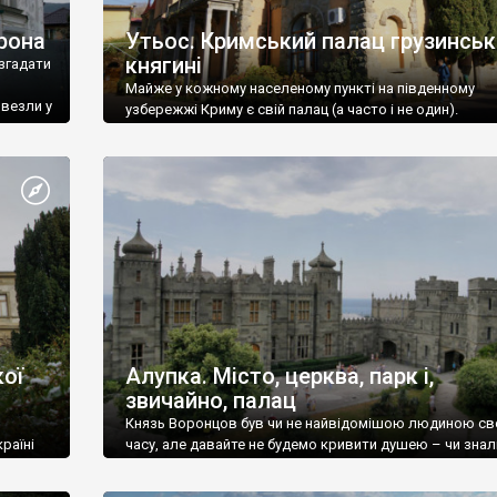
рона
Утьос. Кримський палац грузинськ
княгині
згадати
Майже у кожному населеному пункті на південному
ивезли у
узбережжі Криму є свій палац (а часто і не один).
ої
Алупка. Місто, церква, парк і,
звичайно, палац
Князь Воронцов був чи не найвідомішою людиною св
раїні
часу, але давайте не будемо кривити душею – чи знал
це прізвище до відвідин Алупки? Мабуть все таки ні.