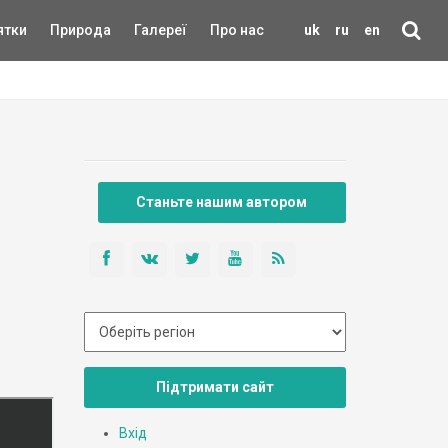
ятки
Природа
Галереї
Про нас
uk
ru
en
Станьте нашим автором
Підтримати сайт
Вхід