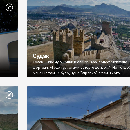
Судак
Судак... Вже чую крики в спину: "Ааа, попса! Муляжна
фортеця! Місце,туристами затерте до дір!..." Но то шо
мене ще там не було, ну не "дірявив" я там нічого...
принаймні до цього літа.