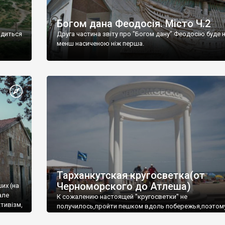
Богом дана Феодосія. Місто Ч.2
одиться
Друга частина звіту про "Богом дану" Феодосію буде 
менш насиченою ніж перша.
Тарханкутская кругосветка(от
Черноморского до Атлеша)
ших (на
але
К сожалению настоящей "кругосветки" не
тивізм,
получилось,пройти пешком вдоль побережья,поэтом
совершали радиальные вылазки из Оленевки.