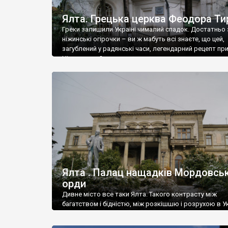
Ялта. Грецька церква Феодора Ти
Греки залишили Україні чималий спадок. Достатньо 
ніжинські огірочки – ви ж мабуть всі знаєте, що цей,
загублений у радянські часи, легендарний рецепт пр
Ніжин греки?
Ялта . Палац нащадків Мордовськ
орди
Дивне місто все таки Ялта. Такого контрасту між
багатством і бідністю, між розкішшю і розрухою в Ук
більше не знайдеш.