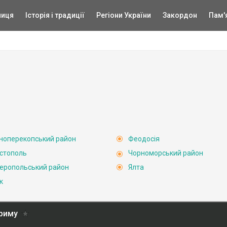
ниця
Історія і традиції
Регіони України
Закордон
Пам'
ноперекопський район
Феодосія
стополь
Чорноморський район
еропольський район
Ялта
к