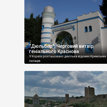
“Дюльбер”. Черговий витвір
геніального Краснова
У Кореїзі розташовано декілька відомих Кримських
палаців.