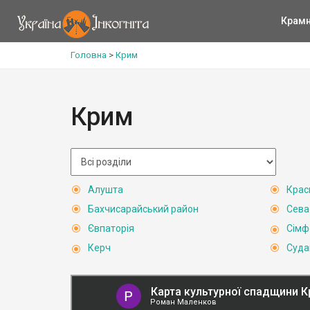
Крам
Головна
>
Крим
Крим
Алушта
Крас
Бахчисарайський район
Сева
Євпаторія
Сімф
Керч
Суда