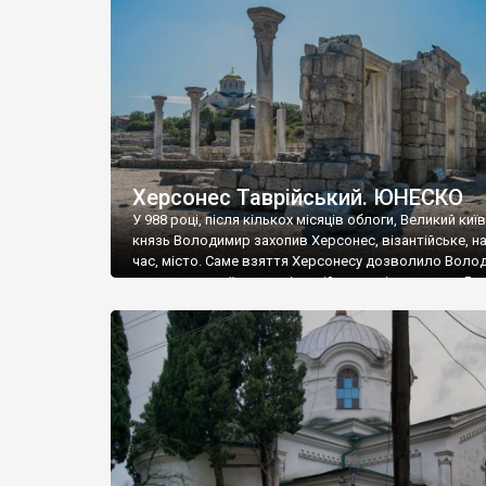
музею «Новгородський музей-заповідник» сотні арт
візантійської доби. Раритети викрадені з фондів об’
культурної спадщини ЮНЕСКО «Херсонеса Таврійсько
Офіційно – на виставку «Золото Візантії», але експер
влада в Україні вважають це лише […]
Херсонес Таврійський. ЮНЕСКО
У 988 році, після кількох місяців облоги, Великий киї
князь Володимир захопив Херсонес, візантійське, на
час, місто. Саме взяття Херсонесу дозволило Воло
диктувати свої умови візантійському імператору Вас
та одружитися з його дочкою Ганною. Цього ж року,
Херсонесі Володимир-язичник, став Василем-
християнином. А потім було Хрещення Русі. На честь
Херсонесу Таврійського названо місто […]