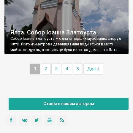
Ялта. Собор Іоанна Златоуста
Собор Іоанна Златоуста – одна із перших мурованих споруд
Ялти. Його 45-метрова дзвіниця і нині видніється в місті
майже звідусіль, а колись це була висотна домінанта Ялти.
1
2
3
4
5
Далі »
Станьте нашим автором