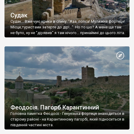
Судак
Судак... Вже чую крики в спину: "Ааа, попса! Муляжна фортеця!
Місце,туристами затерте до дір!..." Но то шо? А мене ще там
не було, ну не "дірявив" я там нічого... принаймні до цього літа.
Феодосія. Пагорб Карантинний
Головна памятка Феодосії - Генуезька фортеця знаходиться в
старому районі - на Карантинному пагорбі, який підноситься в
південній частині міста.