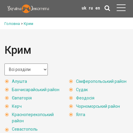
uk
ru
en
Головна
>
Крим
Крим
Алушта
Сімферопольський район
Бахчисарайський район
Судак
Євпаторія
Феодосія
Керч
Чорноморський район
Красноперекопський
Ялта
район
Севастополь