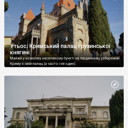
Утьос. Кримський палац грузинської
княгині
Майже у кожному населеному пункті на південному узбережжі
Криму є свій палац (а часто і не один).