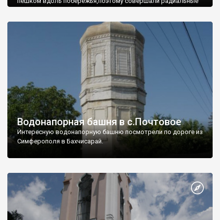
пешком вдоль побережья,поэтому совершали радиальные
вылазки из Оленевки.
Водонапорная башня в с.Почтовое
Интересную водонапорную башню посмотрели по дороге из
Симферополя в Бахчисарай.