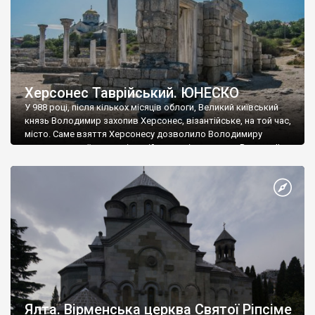
Херсонес Таврійський. ЮНЕСКО
У 988 році, після кількох місяців облоги, Великий київський
князь Володимир захопив Херсонес, візантійське, на той час,
місто. Саме взяття Херсонесу дозволило Володимиру
диктувати свої умови візантійському імператору Василю ІІ, та
одружитися з його дочкою Ганною. Цього ж року, в
Херсонесі Володимир-язичник, став Василем-християнином.
А потім було Хрещення Русі. На честь Херсонесу Таврійського
названо місто […]
Ялта. Вірменська церква Святої Ріпсіме