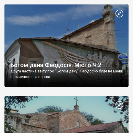
Богом дана Феодосія. Місто Ч.2
Друга частина звіту про "Богом дану" Феодосію буде не менш
насиченою ніж перша.