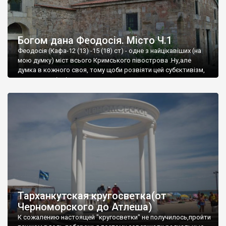
Богом дана Феодосія. Місто Ч.1
Феодосія (Кафа-12 (13) -15 (18) ст) - одне з найцікавіших (на
мою думку) міст всього Кримського півострова .Ну,але
думка в кожного своя, тому щоби розвіяти цей субєктивізм,
запрошую відвідати це
Тарханкутская кругосветка(от
Черноморского до Атлеша)
К сожалению настоящей "кругосветки" не получилось,пройти