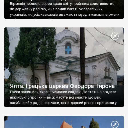
Вірменія першою серед країн світу прийняла християнство,
як державну релігію, й на подив багатьох пересічних
українців, які усіх кавказців вважають мусульманами, вірмени
є відданими вірянами Христа
Ялта. Грецька церква Феодора Тирона
Греки залишили Україні чималий спадок. Достатньо згадати
ніжинські огірочки – ви ж мабуть всі знаєте, що цей,
загублений у радянські часи, легендарний рецепт привезли у
Ніжин греки?