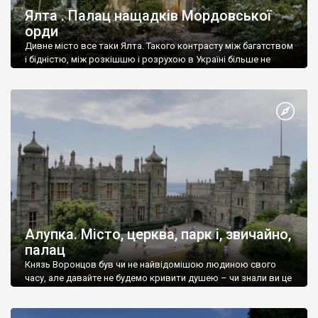
Ялта . Палац нащадків Мордовської
орди
Дивне місто все таки Ялта. Такого контрасту між багатством
і бідністю, між розкішшю і розрухою в Україні більше не
знайдеш.
Алупка. Місто, церква, парк і, звичайно,
палац
Князь Воронцов був чи не найвідомішою людиною свого
часу, але давайте не будемо кривити душею – чи знали ви це
прізвище до відвідин Алупки? Мабуть все таки ні.