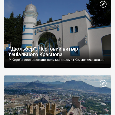
“Дюльбер”. Черговий витвір
геніального Краснова
У Кореїзі розташовано декілька відомих Кримських палаців.