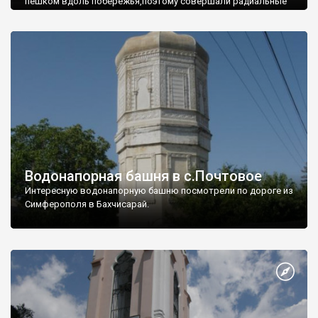
пешком вдоль побережья,поэтому совершали радиальные
вылазки из Оленевки.
Водонапорная башня в с.Почтовое
Интересную водонапорную башню посмотрели по дороге из
Симферополя в Бахчисарай.