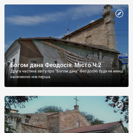
Богом дана Феодосія. Місто Ч.2
Друга частина звіту про "Богом дану" Феодосію буде не менш
насиченою ніж перша.