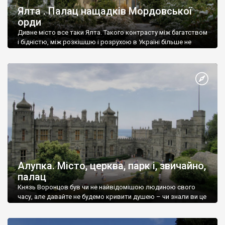
Ялта . Палац нащадків Мордовської
орди
Дивне місто все таки Ялта. Такого контрасту між багатством
і бідністю, між розкішшю і розрухою в Україні більше не
знайдеш.
Алупка. Місто, церква, парк і, звичайно,
палац
Князь Воронцов був чи не найвідомішою людиною свого
часу, але давайте не будемо кривити душею – чи знали ви це
прізвище до відвідин Алупки? Мабуть все таки ні.