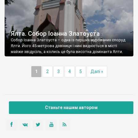
Ялта. Собор Іоанна Златоуста
Собор Іоанна Златоуста – одна із перших мурованих споруд
Ялти. Його 45-метрова дзвіниця і нині видніється в місті
майже звідусіль, а колись це була висотна домінанта Ялти.
1
2
3
4
5
Далі »
Станьте нашим автором