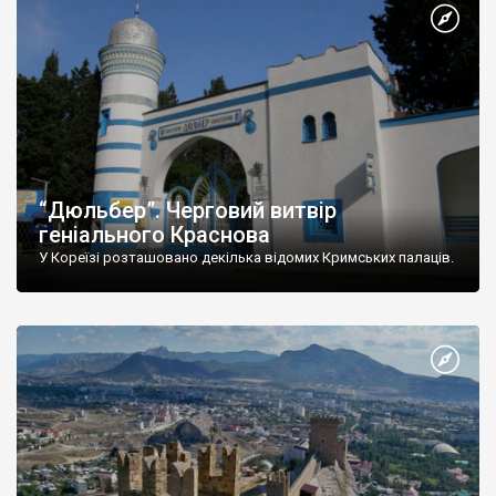
“Дюльбер”. Черговий витвір
геніального Краснова
У Кореїзі розташовано декілька відомих Кримських палаців.