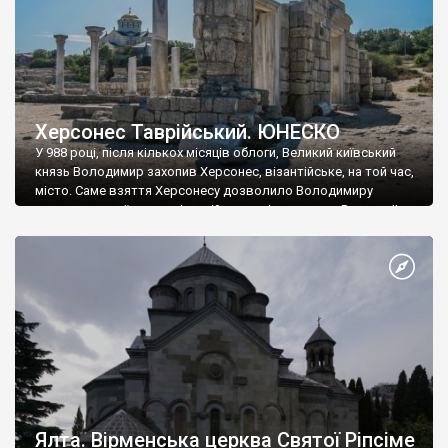
Херсонес Таврійський. ЮНЕСКО
У 988 році, після кількох місяців облоги, Великий київський
князь Володимир захопив Херсонес, візантійське, на той час,
місто. Саме взяття Херсонесу дозволило Володимиру
диктувати свої умови візантійському імператору Василю ІІ, та
одружитися з його дочкою Ганною. Цього ж року, в
Херсонесі Володимир-язичник, став Василем-християнином.
А потім було Хрещення Русі. На честь Херсонесу Таврійського
названо місто […]
Ялта. Вірменська церква Святої Ріпсіме