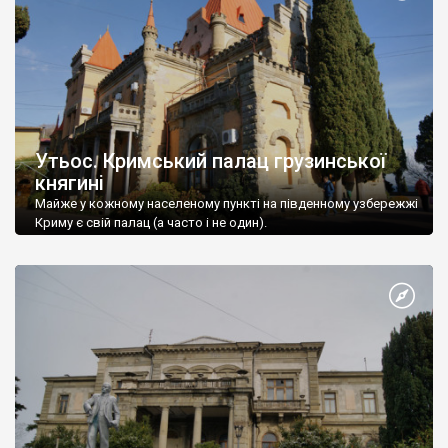
Утьос. Кримський палац грузинської
княгині
Майже у кожному населеному пункті на південному узбережжі
Криму є свій палац (а часто і не один).