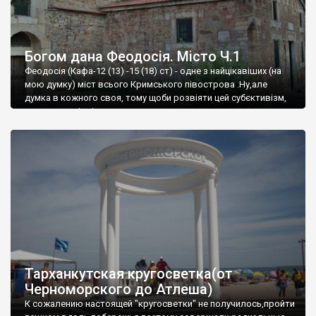
Богом дана Феодосія. Місто Ч.1
Феодосія (Кафа-12 (13) -15 (18) ст) - одне з найцікавіших (на
мою думку) міст всього Кримського півострова .Ну,але
думка в кожного своя, тому щоби розвіяти цей субєктивізм,
запрошую відвідати це
Тарханкутская кругосветка(от
Черноморского до Атлеша)
К сожалению настоящей "кругосветки" не получилось,пройти