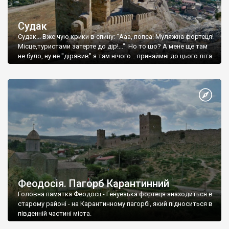
Судак
Судак... Вже чую крики в спину: "Ааа, попса! Муляжна фортеця!
Місце,туристами затерте до дір!..." Но то шо? А мене ще там
не було, ну не "дірявив" я там нічого... принаймні до цього літа.
Феодосія. Пагорб Карантинний
Головна памятка Феодосії - Генуезька фортеця знаходиться в
старому районі - на Карантинному пагорбі, який підноситься в
південній частині міста.