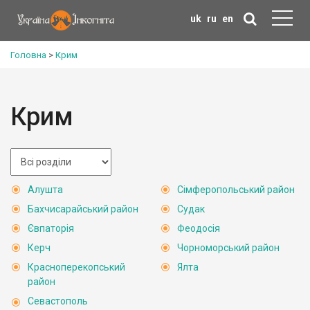
uk
ru
en
Головна
>
Крим
Крим
Алушта
Сімферопольський район
Бахчисарайський район
Судак
Євпаторія
Феодосія
Керч
Чорноморський район
Красноперекопський
Ялта
район
Севастополь