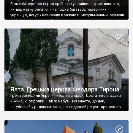
Вірменія першою серед країн світу прийняла християнство,
як державну релігію, й на подив багатьох пересічних
українців, які усіх кавказців вважають мусульманами, вірмени
є відданими вірянами Христа
Ялта. Грецька церква Феодора Тирона
Греки залишили Україні чималий спадок. Достатньо згадати
ніжинські огірочки – ви ж мабуть всі знаєте, що цей,
загублений у радянські часи, легендарний рецепт привезли у
Ніжин греки?