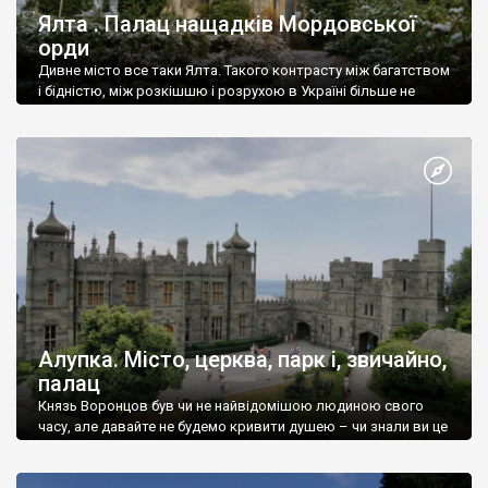
Ялта . Палац нащадків Мордовської
орди
Дивне місто все таки Ялта. Такого контрасту між багатством
і бідністю, між розкішшю і розрухою в Україні більше не
знайдеш.
Алупка. Місто, церква, парк і, звичайно,
палац
Князь Воронцов був чи не найвідомішою людиною свого
часу, але давайте не будемо кривити душею – чи знали ви це
прізвище до відвідин Алупки? Мабуть все таки ні.