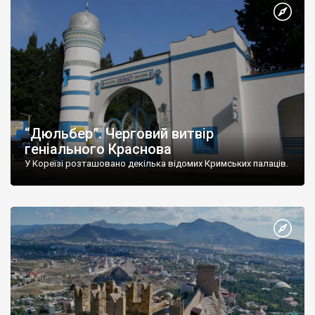
“Дюльбер”. Черговий витвір
геніального Краснова
У Кореїзі розташовано декілька відомих Кримських палаців.