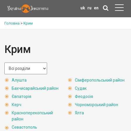
uk
ru
en
Головна
>
Крим
Крим
Алушта
Сімферопольський район
Бахчисарайський район
Судак
Євпаторія
Феодосія
Керч
Чорноморський район
Красноперекопський
Ялта
район
Севастополь