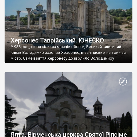
Херсонес Таврійський. ЮНЕСКО
У 988 році, після кількох місяців облоги, Великий київський
князь Володимир захопив Херсонес, візантійське, на той час,
місто. Саме взяття Херсонесу дозволило Володимиру
диктувати свої умови візантійському імператору Василю ІІ, та
одружитися з його дочкою Ганною. Цього ж року, в
Херсонесі Володимир-язичник, став Василем-християнином.
А потім було Хрещення Русі. На честь Херсонесу Таврійського
названо місто […]
Ялта. Вірменська церква Святої Ріпсіме