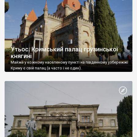
Утьос. Кримський палац грузинської
княгині
Майже у кожному населеному пункті на південному узбережжі
Криму є свій палац (а часто і не один).