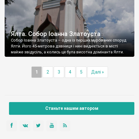
Ялта. Собор Іоанна Златоуста
Собор Іоанна Златоуста – одна із перших мурованих споруд
Ялти. Його 45-метрова дзвіниця і нині видніється в місті
майже звідусіль, а колись це була висотна домінанта Ялти.
1
2
3
4
5
Далі »
Станьте нашим автором