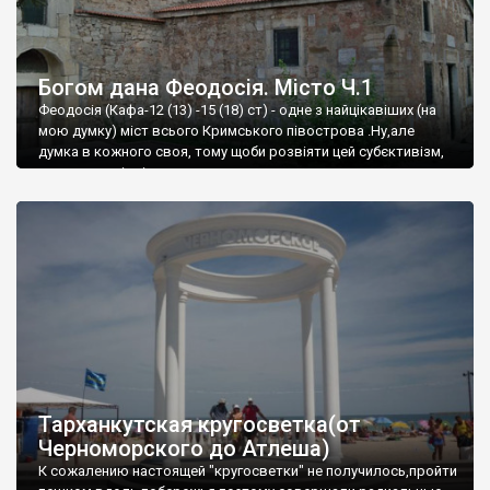
Богом дана Феодосія. Місто Ч.1
Феодосія (Кафа-12 (13) -15 (18) ст) - одне з найцікавіших (на
мою думку) міст всього Кримського півострова .Ну,але
думка в кожного своя, тому щоби розвіяти цей субєктивізм,
запрошую відвідати це
Тарханкутская кругосветка(от
Черноморского до Атлеша)
К сожалению настоящей "кругосветки" не получилось,пройти