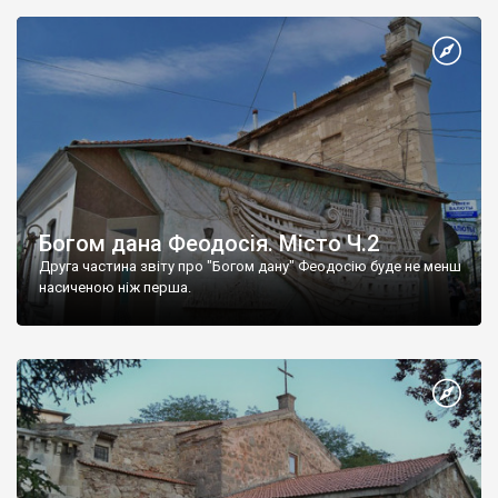
Богом дана Феодосія. Місто Ч.2
Друга частина звіту про "Богом дану" Феодосію буде не менш
насиченою ніж перша.