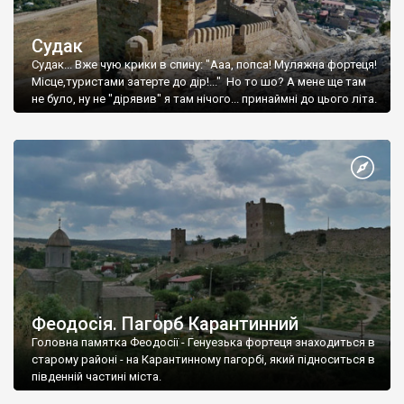
Судак
Судак... Вже чую крики в спину: "Ааа, попса! Муляжна фортеця!
Місце,туристами затерте до дір!..." Но то шо? А мене ще там
не було, ну не "дірявив" я там нічого... принаймні до цього літа.
Феодосія. Пагорб Карантинний
Головна памятка Феодосії - Генуезька фортеця знаходиться в
старому районі - на Карантинному пагорбі, який підноситься в
південній частині міста.