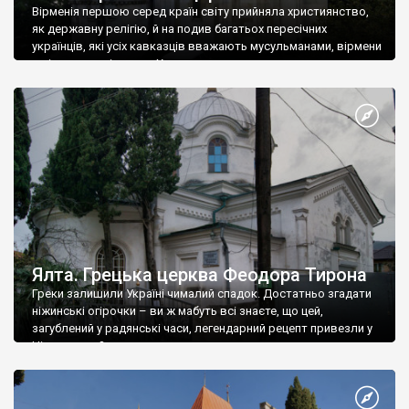
Вірменія першою серед країн світу прийняла християнство,
як державну релігію, й на подив багатьох пересічних
українців, які усіх кавказців вважають мусульманами, вірмени
є відданими вірянами Христа
Ялта. Грецька церква Феодора Тирона
Греки залишили Україні чималий спадок. Достатньо згадати
ніжинські огірочки – ви ж мабуть всі знаєте, що цей,
загублений у радянські часи, легендарний рецепт привезли у
Ніжин греки?