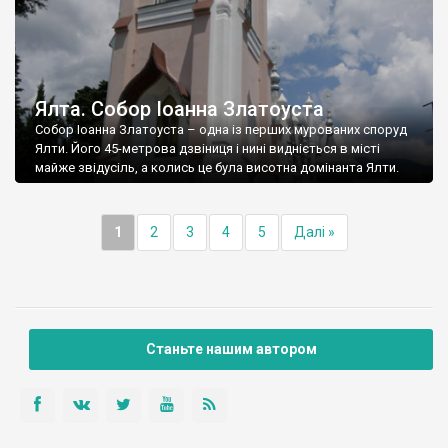
Ялта. Собор Іоанна Златоуста
Собор Іоанна Златоуста – одна із перших мурованих споруд
Ялти. Його 45-метрова дзвіниця і нині видніється в місті
майже звідусіль, а колись це була висотна домінанта Ялти.
1
2
3
4
5
Далі »
Станьте нашим автором