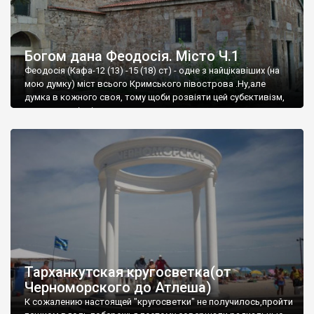
Богом дана Феодосія. Місто Ч.1
Феодосія (Кафа-12 (13) -15 (18) ст) - одне з найцікавіших (на
мою думку) міст всього Кримського півострова .Ну,але
думка в кожного своя, тому щоби розвіяти цей субєктивізм,
запрошую відвідати це
Тарханкутская кругосветка(от
Черноморского до Атлеша)
К сожалению настоящей "кругосветки" не получилось,пройти