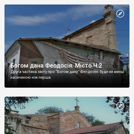
Богом дана Феодосія. Місто Ч.2
Друга частина звіту про "Богом дану" Феодосію буде не менш
насиченою ніж перша.