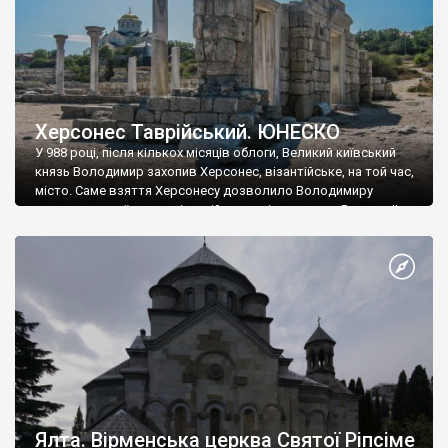
Херсонес Таврійський. ЮНЕСКО
У 988 році, після кількох місяців облоги, Великий київський
князь Володимир захопив Херсонес, візантійське, на той час,
місто. Саме взяття Херсонесу дозволило Володимиру
диктувати свої умови візантійському імператору Василю ІІ, та
одружитися з його дочкою Ганною. Цього ж року, в
Херсонесі Володимир-язичник, став Василем-християнином.
А потім було Хрещення Русі. На честь Херсонесу Таврійського
названо місто […]
Ялта. Вірменська церква Святої Ріпсіме