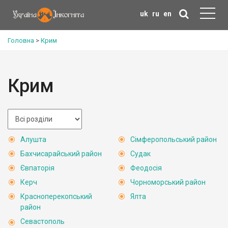
uk
ru
en
Головна
>
Крим
Крим
Алушта
Сімферопольський район
Бахчисарайський район
Судак
Євпаторія
Феодосія
Керч
Чорноморський район
Красноперекопський
Ялта
район
Севастополь