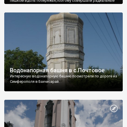
пешком вдоль побережья,поэтому совершали радиальные
вылазки из Оленевки.
Водонапорная башня в с.Почтовое
Интересную водонапорную башню посмотрели по дороге из
Симферополя в Бахчисарай.