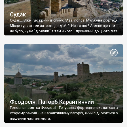
Судак
Судак... Вже чую крики в спину: "Ааа, попса! Муляжна фортеця!
Місце,туристами затерте до дір!..." Но то шо? А мене ще там
не було, ну не "дірявив" я там нічого... принаймні до цього літа.
Феодосія. Пагорб Карантинний
Головна памятка Феодосії - Генуезька фортеця знаходиться в
старому районі - на Карантинному пагорбі, який підноситься в
південній частині міста.