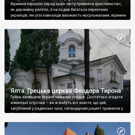
Вірменія першою серед країн світу прийняла християнство,
як державну релігію, й на подив багатьох пересічних
українців, які усіх кавказців вважають мусульманами, вірмени
є відданими вірянами Христа
Ялта. Грецька церква Феодора Тирона
Греки залишили Україні чималий спадок. Достатньо згадати
ніжинські огірочки – ви ж мабуть всі знаєте, що цей,
загублений у радянські часи, легендарний рецепт привезли у
Ніжин греки?