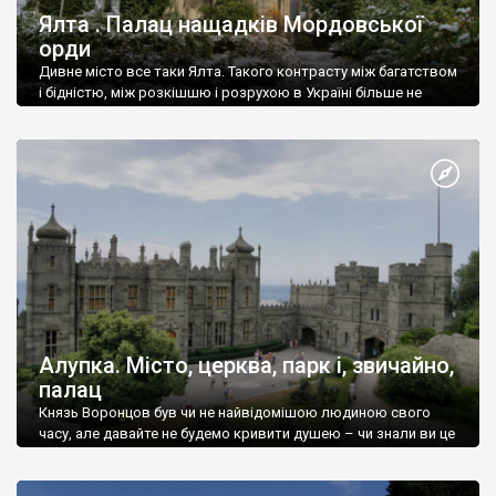
Ялта . Палац нащадків Мордовської
орди
Дивне місто все таки Ялта. Такого контрасту між багатством
і бідністю, між розкішшю і розрухою в Україні більше не
знайдеш.
Алупка. Місто, церква, парк і, звичайно,
палац
Князь Воронцов був чи не найвідомішою людиною свого
часу, але давайте не будемо кривити душею – чи знали ви це
прізвище до відвідин Алупки? Мабуть все таки ні.