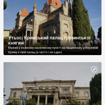
Утьос. Кримський палац грузинської
княгині
Майже у кожному населеному пункті на південному узбережжі
Криму є свій палац (а часто і не один).