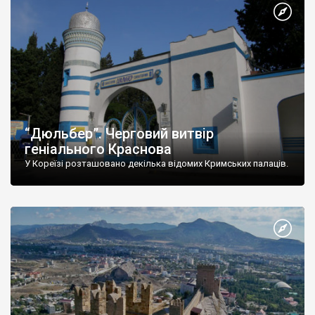
“Дюльбер”. Черговий витвір
геніального Краснова
У Кореїзі розташовано декілька відомих Кримських палаців.