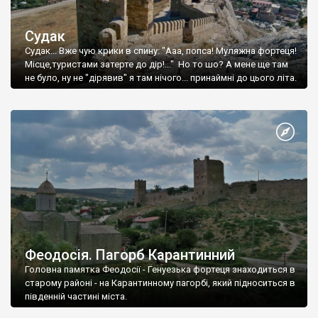
Судак
Судак... Вже чую крики в спину: "Ааа, попса! Муляжна фортеця!
Місце,туристами затерте до дір!..." Но то шо? А мене ще там
не було, ну не "дірявив" я там нічого... принаймні до цього літа.
Феодосія. Пагорб Карантинний
Головна памятка Феодосії - Генуезька фортеця знаходиться в
старому районі - на Карантинному пагорбі, який підноситься в
південній частині міста.