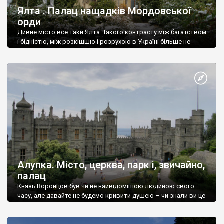
Ялта . Палац нащадків Мордовської
орди
Дивне місто все таки Ялта. Такого контрасту між багатством
і бідністю, між розкішшю і розрухою в Україні більше не
знайдеш.
Алупка. Місто, церква, парк і, звичайно,
палац
Князь Воронцов був чи не найвідомішою людиною свого
часу, але давайте не будемо кривити душею – чи знали ви це
прізвище до відвідин Алупки? Мабуть все таки ні.