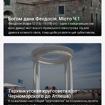
Богом дана Феодосія. Місто Ч.1
Феодосія (Кафа-12 (13) -15 (18) ст) - одне з найцікавіших (на
мою думку) міст всього Кримського півострова .Ну,але
думка в кожного своя, тому щоби розвіяти цей субєктивізм,
запрошую відвідати це
Тарханкутская кругосветка(от
Черноморского до Атлеша)
К сожалению настоящей "кругосветки" не получилось,пройти