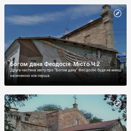
Богом дана Феодосія. Місто Ч.2
Друга частина звіту про "Богом дану" Феодосію буде не менш
насиченою ніж перша.