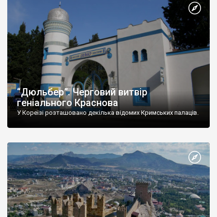
“Дюльбер”. Черговий витвір
геніального Краснова
У Кореїзі розташовано декілька відомих Кримських палаців.