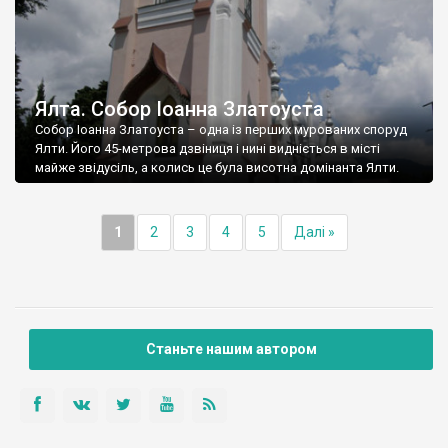
Ялта. Собор Іоанна Златоуста
Собор Іоанна Златоуста – одна із перших мурованих споруд
Ялти. Його 45-метрова дзвіниця і нині видніється в місті
майже звідусіль, а колись це була висотна домінанта Ялти.
1
2
3
4
5
Далі »
Станьте нашим автором