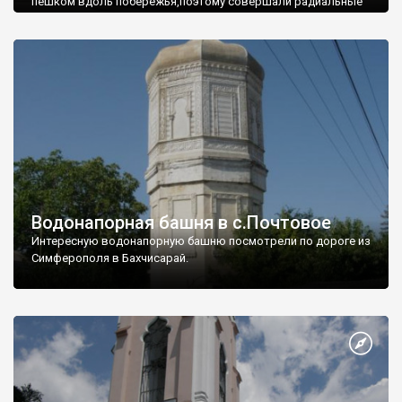
пешком вдоль побережья,поэтому совершали радиальные
вылазки из Оленевки.
Водонапорная башня в с.Почтовое
Интересную водонапорную башню посмотрели по дороге из
Симферополя в Бахчисарай.