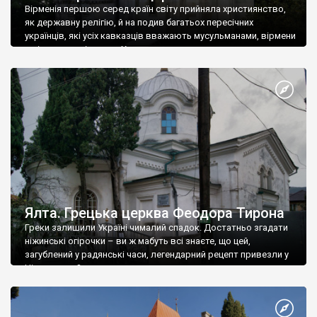
Вірменія першою серед країн світу прийняла християнство,
як державну релігію, й на подив багатьох пересічних
українців, які усіх кавказців вважають мусульманами, вірмени
є відданими вірянами Христа
Ялта. Грецька церква Феодора Тирона
Греки залишили Україні чималий спадок. Достатньо згадати
ніжинські огірочки – ви ж мабуть всі знаєте, що цей,
загублений у радянські часи, легендарний рецепт привезли у
Ніжин греки?