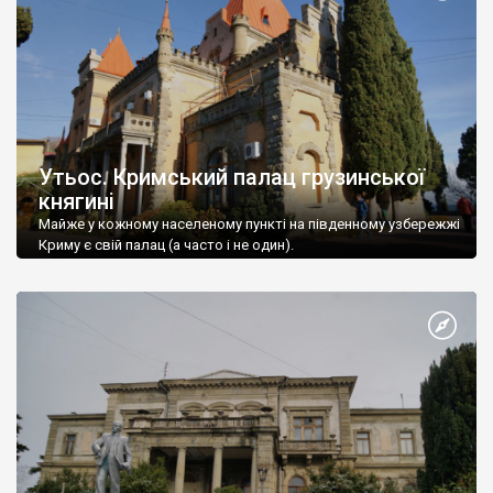
Утьос. Кримський палац грузинської
княгині
Майже у кожному населеному пункті на південному узбережжі
Криму є свій палац (а часто і не один).