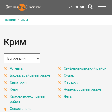
uk
ru
en
Головна
>
Крим
Крим
Алушта
Сімферопольський район
Бахчисарайський район
Судак
Євпаторія
Феодосія
Керч
Чорноморський район
Красноперекопський
Ялта
район
Севастополь