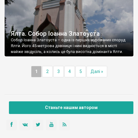
Ялта. Собор Іоанна Златоуста
Собор Іоанна Златоуста – одна із перших мурованих споруд
Ялти. Його 45-метрова дзвіниця і нині видніється в місті
майже звідусіль, а колись це була висотна домінанта Ялти.
1
2
3
4
5
Далі »
Станьте нашим автором