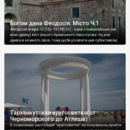
Богом дана Феодосія. Місто Ч.1
Феодосія (Кафа-12 (13) -15 (18) ст) - одне з найцікавіших (на
мою думку) міст всього Кримського півострова .Ну,але
думка в кожного своя, тому щоби розвіяти цей субєктивізм,
запрошую відвідати це
Тарханкутская кругосветка(от
Черноморского до Атлеша)
К сожалению настоящей "кругосветки" не получилось,пройти