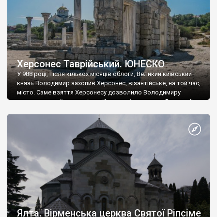
Херсонес Таврійський. ЮНЕСКО
У 988 році, після кількох місяців облоги, Великий київський
князь Володимир захопив Херсонес, візантійське, на той час,
місто. Саме взяття Херсонесу дозволило Володимиру
диктувати свої умови візантійському імператору Василю ІІ, та
одружитися з його дочкою Ганною. Цього ж року, в
Херсонесі Володимир-язичник, став Василем-християнином.
А потім було Хрещення Русі. На честь Херсонесу Таврійського
названо місто […]
Ялта. Вірменська церква Святої Ріпсіме