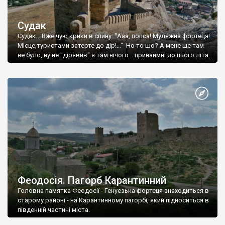
Судак
Судак... Вже чую крики в спину: "Ааа, попса! Муляжна фортеця!
Місце,туристами затерте до дір!..." Но то шо? А мене ще там
не було, ну не "дірявив" я там нічого... принаймні до цього літа.
Феодосія. Пагорб Карантинний
Головна памятка Феодосії - Генуезька фортеця знаходиться в
старому районі - на Карантинному пагорбі, який підноситься в
південній частині міста.