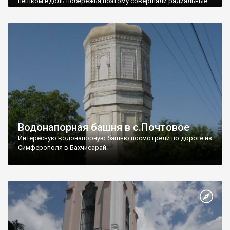
пешком вдоль побережья,поэтому совершали радиальные
вылазки из Оленевки.
Водонапорная башня в с.Почтовое
Интересную водонапорную башню посмотрели по дороге из
Симферополя в Бахчисарай.