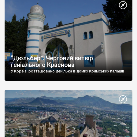
“Дюльбер”. Черговий витвір
геніального Краснова
У Кореїзі розташовано декілька відомих Кримських палаців.