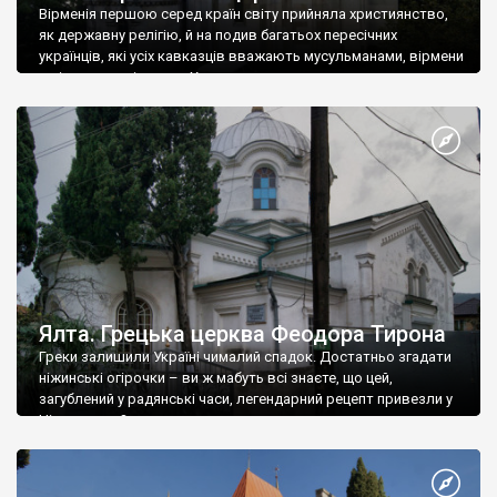
Вірменія першою серед країн світу прийняла християнство,
як державну релігію, й на подив багатьох пересічних
українців, які усіх кавказців вважають мусульманами, вірмени
є відданими вірянами Христа
Ялта. Грецька церква Феодора Тирона
Греки залишили Україні чималий спадок. Достатньо згадати
ніжинські огірочки – ви ж мабуть всі знаєте, що цей,
загублений у радянські часи, легендарний рецепт привезли у
Ніжин греки?