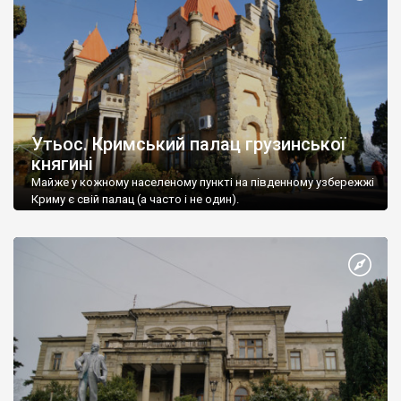
Утьос. Кримський палац грузинської
княгині
Майже у кожному населеному пункті на південному узбережжі
Криму є свій палац (а часто і не один).