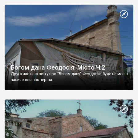
Богом дана Феодосія. Місто Ч.2
Друга частина звіту про "Богом дану" Феодосію буде не менш
насиченою ніж перша.