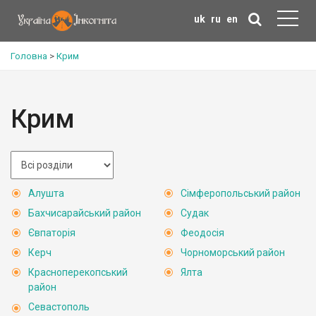
uk
ru
en
Головна
>
Крим
Крим
Алушта
Сімферопольський район
Бахчисарайський район
Судак
Євпаторія
Феодосія
Керч
Чорноморський район
Красноперекопський
Ялта
район
Севастополь