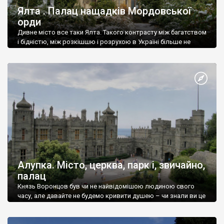
Ялта . Палац нащадків Мордовської
орди
Дивне місто все таки Ялта. Такого контрасту між багатством
і бідністю, між розкішшю і розрухою в Україні більше не
знайдеш.
Алупка. Місто, церква, парк і, звичайно,
палац
Князь Воронцов був чи не найвідомішою людиною свого
часу, але давайте не будемо кривити душею – чи знали ви це
прізвище до відвідин Алупки? Мабуть все таки ні.