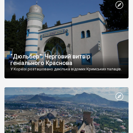
“Дюльбер”. Черговий витвір
геніального Краснова
У Кореїзі розташовано декілька відомих Кримських палаців.