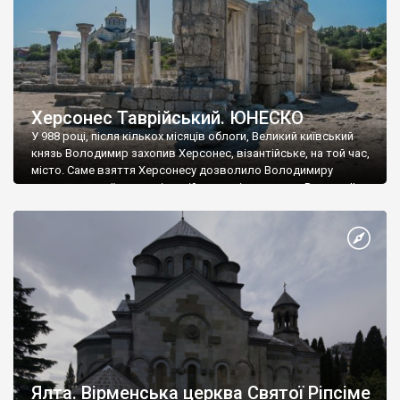
Херсонес Таврійський. ЮНЕСКО
У 988 році, після кількох місяців облоги, Великий київський
князь Володимир захопив Херсонес, візантійське, на той час,
місто. Саме взяття Херсонесу дозволило Володимиру
диктувати свої умови візантійському імператору Василю ІІ, та
одружитися з його дочкою Ганною. Цього ж року, в
Херсонесі Володимир-язичник, став Василем-християнином.
А потім було Хрещення Русі. На честь Херсонесу Таврійського
названо місто […]
Ялта. Вірменська церква Святої Ріпсіме