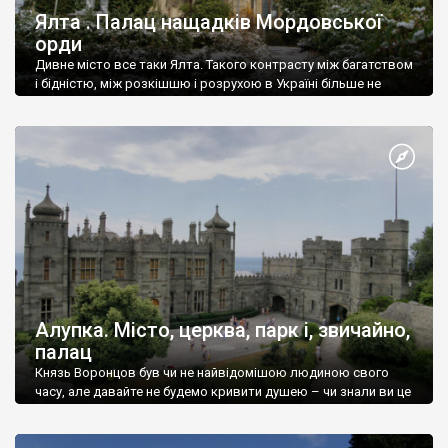
Ялта . Палац нащадків Мордовської
орди
Дивне місто все таки Ялта. Такого контрасту між багатством
і бідністю, між розкішшю і розрухою в Україні більше не
знайдеш.
Алупка. Місто, церква, парк і, звичайно,
палац
Князь Воронцов був чи не найвідомішою людиною свого
часу, але давайте не будемо кривити душею – чи знали ви це
прізвище до відвідин Алупки? Мабуть все таки ні.