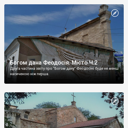
Богом дана Феодосія. Місто Ч.2
Друга частина звіту про "Богом дану" Феодосію буде не менш
насиченою ніж перша.