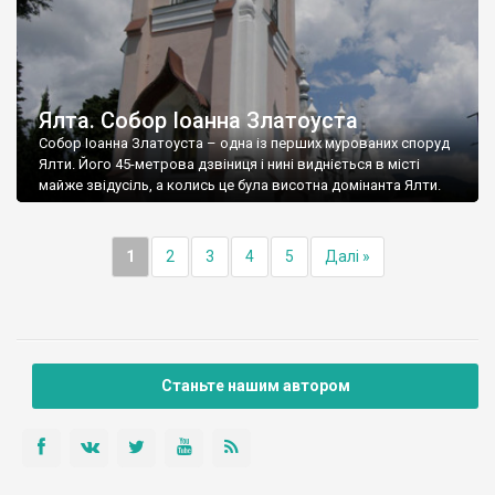
Ялта. Собор Іоанна Златоуста
Собор Іоанна Златоуста – одна із перших мурованих споруд
Ялти. Його 45-метрова дзвіниця і нині видніється в місті
майже звідусіль, а колись це була висотна домінанта Ялти.
1
2
3
4
5
Далі »
Станьте нашим автором