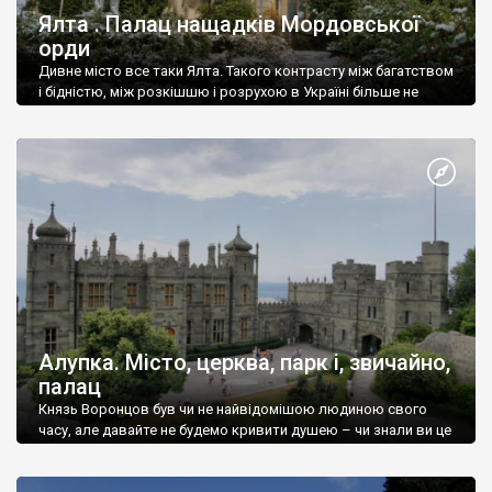
Ялта . Палац нащадків Мордовської
орди
Дивне місто все таки Ялта. Такого контрасту між багатством
і бідністю, між розкішшю і розрухою в Україні більше не
знайдеш.
Алупка. Місто, церква, парк і, звичайно,
палац
Князь Воронцов був чи не найвідомішою людиною свого
часу, але давайте не будемо кривити душею – чи знали ви це
прізвище до відвідин Алупки? Мабуть все таки ні.