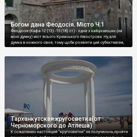
Богом дана Феодосія. Місто Ч.1
Феодосія (Кафа-12 (13) -15 (18) ст) - одне з найцікавіших (на
мою думку) міст всього Кримського півострова .Ну,але
думка в кожного своя, тому щоби розвіяти цей субєктивізм,
запрошую відвідати це
Тарханкутская кругосветка(от
Черноморского до Атлеша)
К сожалению настоящей "кругосветки" не получилось,пройти