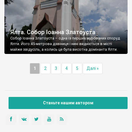
Ялта. Собор Іоанна Златоуста
Собор Іоанна Златоуста – одна із перших мурованих споруд
Ялти. Його 45-метрова дзвіниця і нині видніється в місті
майже звідусіль, а колись це була висотна домінанта Ялти.
1
2
3
4
5
Далі »
Станьте нашим автором