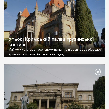
Утьос. Кримський палац грузинської
княгині
Майже у кожному населеному пункті на південному узбережжі
Криму є свій палац (а часто і не один).