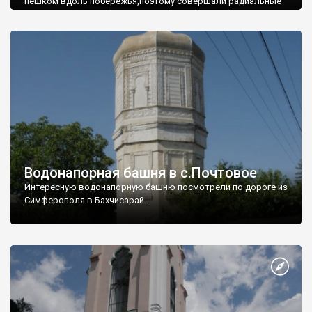
пешком вдоль побережья,поэтому совершали радиальные
вылазки из Оленевки.
Водонапорная башня в с.Почтовое
Интересную водонапорную башню посмотрели по дороге из
Симферополя в Бахчисарай.