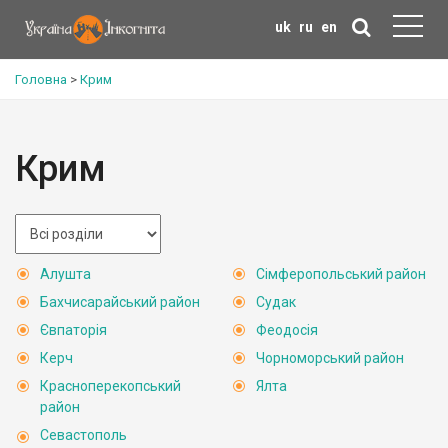
uk
ru
en
Головна
>
Крим
Крим
Алушта
Сімферопольський район
Бахчисарайський район
Судак
Євпаторія
Феодосія
Керч
Чорноморський район
Красноперекопський
Ялта
район
Севастополь