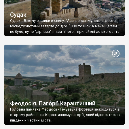
Судак
Судак... Вже чую крики в спину: "Ааа, попса! Муляжна фортеця!
Місце,туристами затерте до дір!..." Но то шо? А мене ще там
не було, ну не "дірявив" я там нічого... принаймні до цього літа.
Феодосія. Пагорб Карантинний
Головна памятка Феодосії - Генуезька фортеця знаходиться в
старому районі - на Карантинному пагорбі, який підноситься в
південній частині міста.