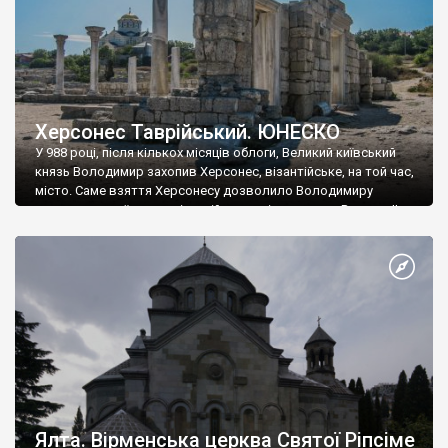
Херсонес Таврійський. ЮНЕСКО
У 988 році, після кількох місяців облоги, Великий київський
князь Володимир захопив Херсонес, візантійське, на той час,
місто. Саме взяття Херсонесу дозволило Володимиру
диктувати свої умови візантійському імператору Василю ІІ, та
одружитися з його дочкою Ганною. Цього ж року, в
Херсонесі Володимир-язичник, став Василем-християнином.
А потім було Хрещення Русі. На честь Херсонесу Таврійського
названо місто […]
Ялта. Вірменська церква Святої Ріпсіме