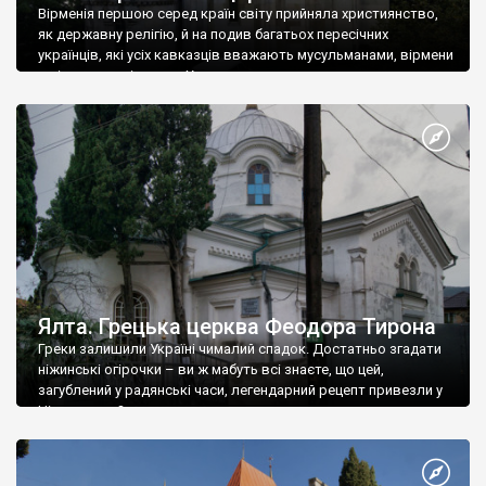
Вірменія першою серед країн світу прийняла християнство,
як державну релігію, й на подив багатьох пересічних
українців, які усіх кавказців вважають мусульманами, вірмени
є відданими вірянами Христа
Ялта. Грецька церква Феодора Тирона
Греки залишили Україні чималий спадок. Достатньо згадати
ніжинські огірочки – ви ж мабуть всі знаєте, що цей,
загублений у радянські часи, легендарний рецепт привезли у
Ніжин греки?