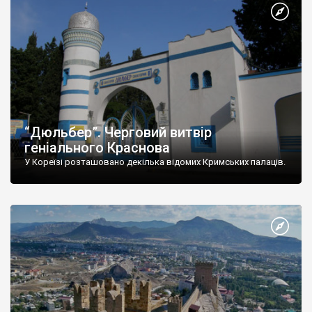
“Дюльбер”. Черговий витвір
геніального Краснова
У Кореїзі розташовано декілька відомих Кримських палаців.