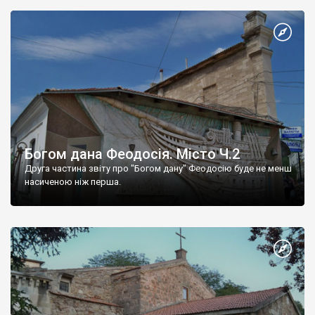
Богом дана Феодосія. Місто Ч.2
Друга частина звіту про "Богом дану" Феодосію буде не менш
насиченою ніж перша.