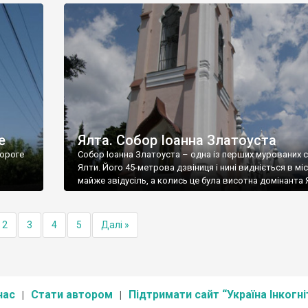
е
Ялта. Собор Іоанна Златоуста
ороге
Собор Іоанна Златоуста – одна із перших мурованих 
Ялти. Його 45-метрова дзвіниця і нині видніється в міс
майже звідусіль, а колись це була висотна домінанта 
2
3
4
5
Далі »
нас
Стати автором
Підтримати сайт “Україна Інкогні