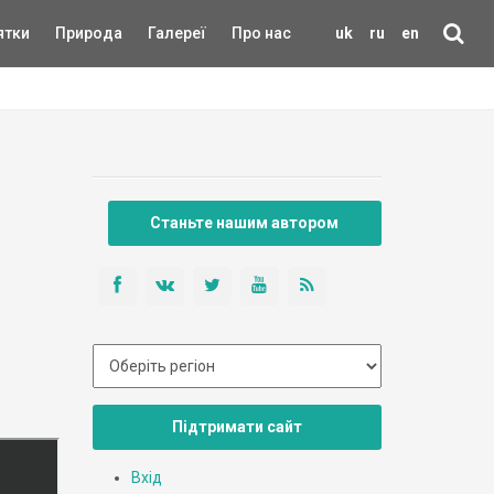
ятки
Природа
Галереї
Про нас
uk
ru
en
Станьте нашим автором
Підтримати сайт
Вхід