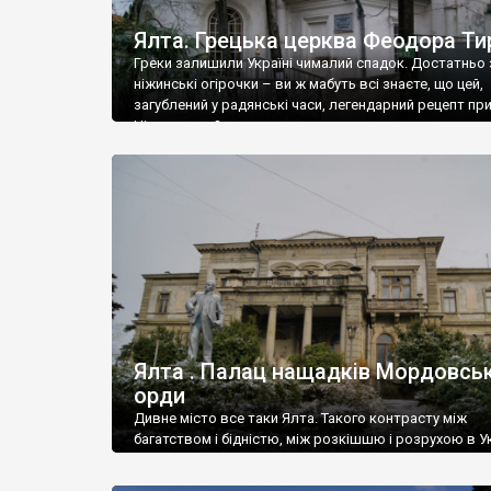
Ялта. Грецька церква Феодора Ти
Греки залишили Україні чималий спадок. Достатньо 
ніжинські огірочки – ви ж мабуть всі знаєте, що цей,
загублений у радянські часи, легендарний рецепт пр
Ніжин греки?
Ялта . Палац нащадків Мордовськ
орди
Дивне місто все таки Ялта. Такого контрасту між
багатством і бідністю, між розкішшю і розрухою в Ук
більше не знайдеш.