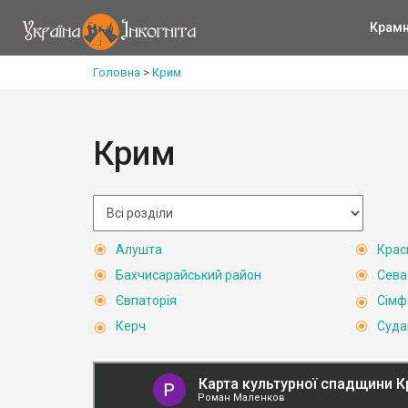
Крам
Головна
>
Крим
Крим
Алушта
Крас
Бахчисарайський район
Сева
Євпаторія
Сімф
Керч
Суда