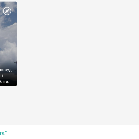
споруд
ті
Ялти.
та”