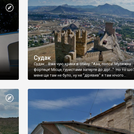
Судак
Судак... Вже чую крики в спину: "Ааа, попса! Муляжна
фортеця! Місце,туристами затерте до дір!..." Но то шо
мене ще там не було, ну не "дірявив" я там нічого...
принаймні до цього літа.