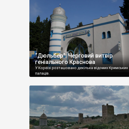
“Дюльбер”. Черговий витвір
геніального Краснова
У Кореїзі розташовано декілька відомих Кримських
палаців.