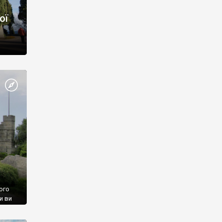
ої
ого
и ви