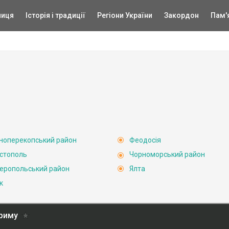
ниця
Історія і традиції
Регіони України
Закордон
Пам'
ноперекопський район
Феодосія
стополь
Чорноморський район
еропольський район
Ялта
к