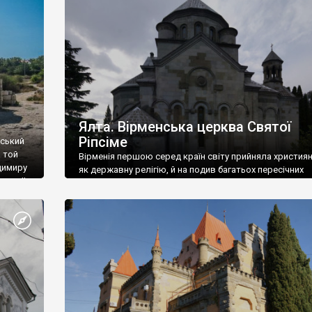
ефактів
називаються «повстяками» (postaki)…” “Вино. Крим
єкту
виробляє відмінне вино і його вдосталь: воно все ду
го».
легке біле і дуже […]
ти та
Ялта. Вірменська церква Святої
Ріпсіме
вський
 той
Вірменія першою серед країн світу прийняла христия
димиру
як державну релігію, й на подив багатьох пересічних
илю ІІ,
українців, які усіх кавказців вважають мусульманами,
 в
вірмени є відданими вірянами Христа