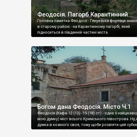
Феодосія. Пагорб Карантинний
Головна памятка Феодосії - Генуезька фортеця знах
в старому районі - на Карантинному пагорбі, який
підноситься в південній частині міста.
Богом дана Феодосія. Місто Ч.1
Феодосія (Кафа-12 (13) -15 (18) ст) - одне з найцікаві
мою думку) міст всього Кримського півострова .Ну,
думка в кожного своя, тому щоби розвіяти цей субєк
запрошую відвідати це