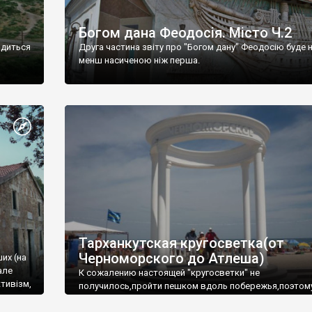
Богом дана Феодосія. Місто Ч.2
одиться
Друга частина звіту про "Богом дану" Феодосію буде 
менш насиченою ніж перша.
Тарханкутская кругосветка(от
Черноморского до Атлеша)
ших (на
але
К сожалению настоящей "кругосветки" не
тивізм,
получилось,пройти пешком вдоль побережья,поэтом
совершали радиальные вылазки из Оленевки.