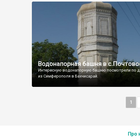
Водонапорная башня в с.Почтово
Интересную водонапорную башню посмотрели по д
из Симферополя в Бахчисарай.
1
Про 