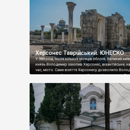
музею «Новгородський музей-заповідник» сотні арт
візантійської доби. Раритети викрадені з фондів об’
культурної спадщини ЮНЕСКО «Херсонеса Таврійсько
Офіційно – на виставку «Золото Візантії», але експер
влада в Україні вважають це лише […]
Херсонес Таврійський. ЮНЕСКО
У 988 році, після кількох місяців облоги, Великий киї
князь Володимир захопив Херсонес, візантійське, на
час, місто. Саме взяття Херсонесу дозволило Воло
диктувати свої умови візантійському імператору Вас
та одружитися з його дочкою Ганною. Цього ж року,
Херсонесі Володимир-язичник, став Василем-
християнином. А потім було Хрещення Русі. На честь
Херсонесу Таврійського названо місто […]