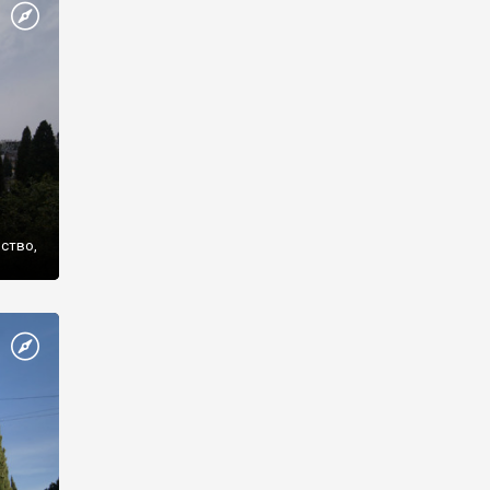
же
нство,