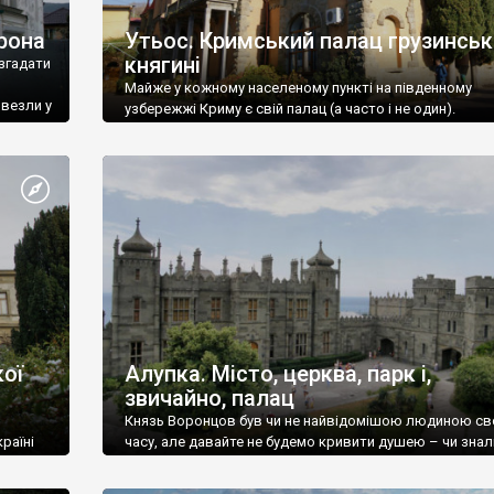
рона
Утьос. Кримський палац грузинськ
княгині
згадати
Майже у кожному населеному пункті на південному
ивезли у
узбережжі Криму є свій палац (а часто і не один).
ої
Алупка. Місто, церква, парк і,
звичайно, палац
Князь Воронцов був чи не найвідомішою людиною св
раїні
часу, але давайте не будемо кривити душею – чи знал
це прізвище до відвідин Алупки? Мабуть все таки ні.