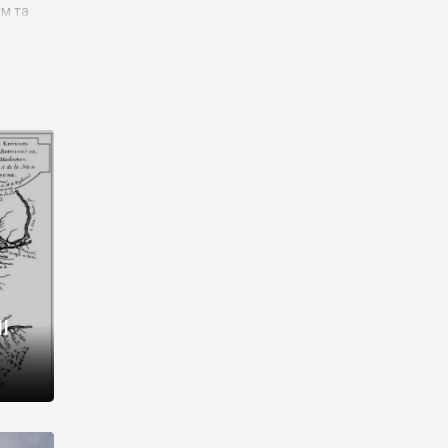
им та
ора і
є
го типу,
ей-
рний
ста:
 райони
від 2
I
і,
рукти,
 котрі