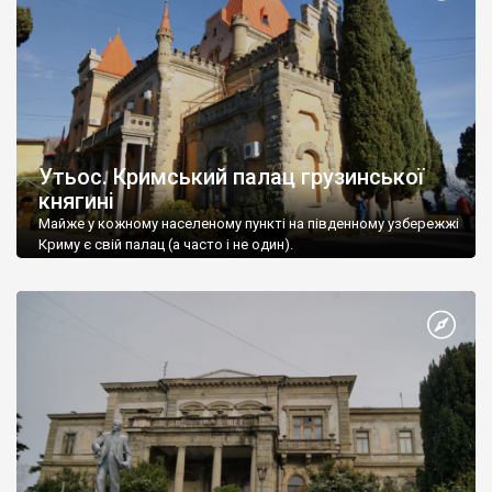
Утьос. Кримський палац грузинської
княгині
Майже у кожному населеному пункті на південному узбережжі
Криму є свій палац (а часто і не один).