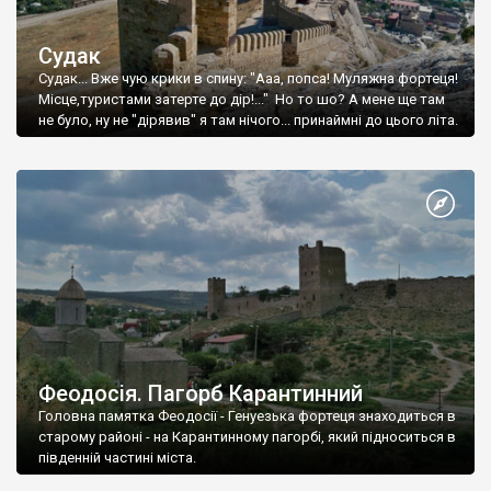
Судак
Судак... Вже чую крики в спину: "Ааа, попса! Муляжна фортеця!
Місце,туристами затерте до дір!..." Но то шо? А мене ще там
не було, ну не "дірявив" я там нічого... принаймні до цього літа.
Феодосія. Пагорб Карантинний
Головна памятка Феодосії - Генуезька фортеця знаходиться в
старому районі - на Карантинному пагорбі, який підноситься в
південній частині міста.