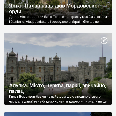
Ялта . Палац нащадків Мордовської
орди
Дивне місто все таки Ялта. Такого контрасту між багатством
і бідністю, між розкішшю і розрухою в Україні більше не
знайдеш.
Алупка. Місто, церква, парк і, звичайно,
палац
Князь Воронцов був чи не найвідомішою людиною свого
часу, але давайте не будемо кривити душею – чи знали ви це
прізвище до відвідин Алупки? Мабуть все таки ні.