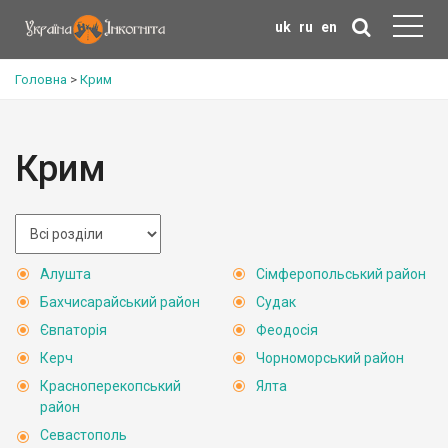
uk
ru
en
Головна
>
Крим
Крим
Алушта
Сімферопольський район
Бахчисарайський район
Судак
Євпаторія
Феодосія
Керч
Чорноморський район
Красноперекопський
Ялта
район
Севастополь