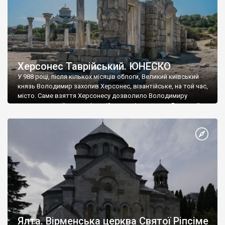
Херсонес Таврійський. ЮНЕСКО
У 988 році, після кількох місяців облоги, Великий київський
князь Володимир захопив Херсонес, візантійське, на той час,
місто. Саме взяття Херсонесу дозволило Володимиру
диктувати свої умови візантійському імператору Василю ІІ, та
одружитися з його дочкою Ганною. Цього ж року, в
Херсонесі Володимир-язичник, став Василем-християнином.
А потім було Хрещення Русі. На честь Херсонесу Таврійського
названо місто […]
Ялта. Вірменська церква Святої Ріпсіме