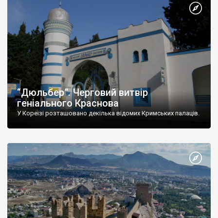
“Дюльбер”. Черговий витвір
геніального Краснова
У Кореїзі розташовано декілька відомих Кримських палаців.