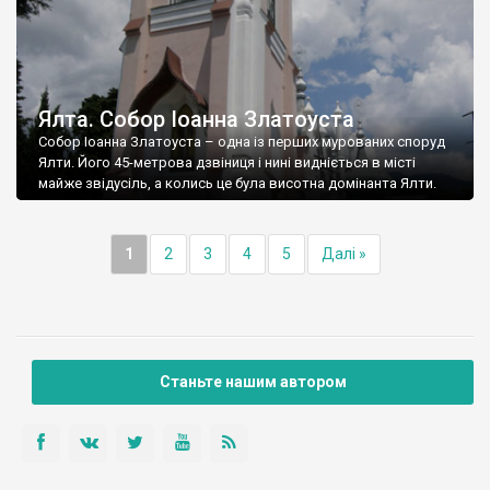
Ялта. Собор Іоанна Златоуста
Собор Іоанна Златоуста – одна із перших мурованих споруд
Ялти. Його 45-метрова дзвіниця і нині видніється в місті
майже звідусіль, а колись це була висотна домінанта Ялти.
1
2
3
4
5
Далі »
Станьте нашим автором