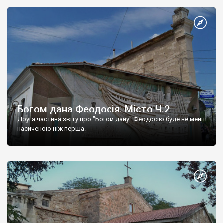
Богом дана Феодосія. Місто Ч.2
Друга частина звіту про "Богом дану" Феодосію буде не менш
насиченою ніж перша.