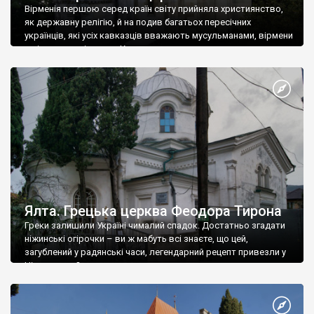
Вірменія першою серед країн світу прийняла християнство,
як державну релігію, й на подив багатьох пересічних
українців, які усіх кавказців вважають мусульманами, вірмени
є відданими вірянами Христа
Ялта. Грецька церква Феодора Тирона
Греки залишили Україні чималий спадок. Достатньо згадати
ніжинські огірочки – ви ж мабуть всі знаєте, що цей,
загублений у радянські часи, легендарний рецепт привезли у
Ніжин греки?