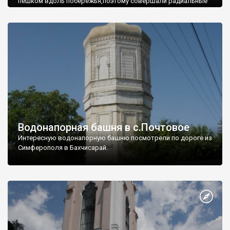
пешком вдоль побережья,поэтому совершали радиальные
вылазки из Оленевки.
Водонапорная башня в с.Почтовое
Интересную водонапорную башню посмотрели по дороге из
Симферополя в Бахчисарай.