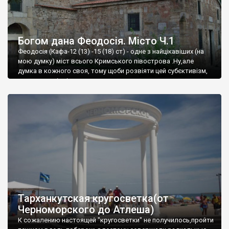
Богом дана Феодосія. Місто Ч.1
Феодосія (Кафа-12 (13) -15 (18) ст) - одне з найцікавіших (на
мою думку) міст всього Кримського півострова .Ну,але
думка в кожного своя, тому щоби розвіяти цей субєктивізм,
запрошую відвідати це
Тарханкутская кругосветка(от
Черноморского до Атлеша)
К сожалению настоящей "кругосветки" не получилось,пройти