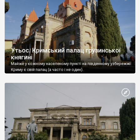
Утьос. Кримський палац грузинської
княгині
Майже у кожному населеному пункті на південному узбережжі
Криму є свій палац (а часто і не один).