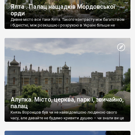
Ялта . Палац нащадків Мордовської
орди
Дивне місто все таки Ялта. Такого контрасту між багатством
і бідністю, між розкішшю і розрухою в Україні більше не
знайдеш.
Алупка. Місто, церква, парк і, звичайно,
палац
Князь Воронцов був чи не найвідомішою людиною свого
часу, але давайте не будемо кривити душею – чи знали ви це
прізвище до відвідин Алупки? Мабуть все таки ні.