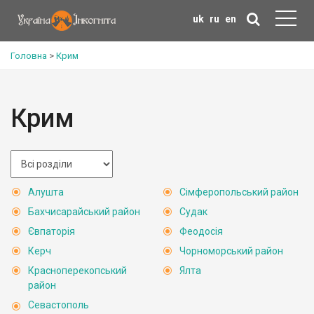
uk
ru
en
Головна
>
Крим
Крим
Алушта
Сімферопольський район
Бахчисарайський район
Судак
Євпаторія
Феодосія
Керч
Чорноморський район
Красноперекопський
Ялта
район
Севастополь