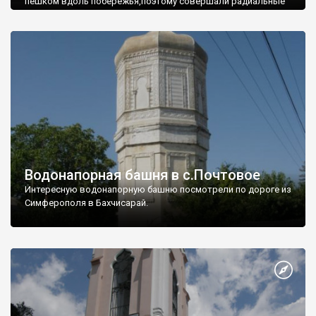
пешком вдоль побережья,поэтому совершали радиальные
вылазки из Оленевки.
Водонапорная башня в с.Почтовое
Интересную водонапорную башню посмотрели по дороге из
Симферополя в Бахчисарай.