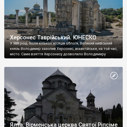
Херсонес Таврійський. ЮНЕСКО
У 988 році, після кількох місяців облоги, Великий київський
князь Володимир захопив Херсонес, візантійське, на той час,
місто. Саме взяття Херсонесу дозволило Володимиру
диктувати свої умови візантійському імператору Василю ІІ, та
одружитися з його дочкою Ганною. Цього ж року, в
Херсонесі Володимир-язичник, став Василем-християнином.
А потім було Хрещення Русі. На честь Херсонесу Таврійського
названо місто […]
Ялта. Вірменська церква Святої Ріпсіме