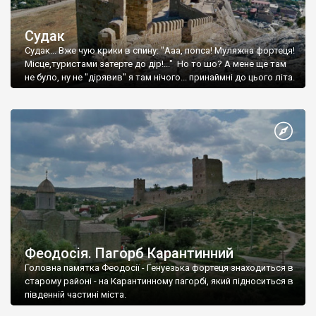
Судак
Судак... Вже чую крики в спину: "Ааа, попса! Муляжна фортеця!
Місце,туристами затерте до дір!..." Но то шо? А мене ще там
не було, ну не "дірявив" я там нічого... принаймні до цього літа.
Феодосія. Пагорб Карантинний
Головна памятка Феодосії - Генуезька фортеця знаходиться в
старому районі - на Карантинному пагорбі, який підноситься в
південній частині міста.