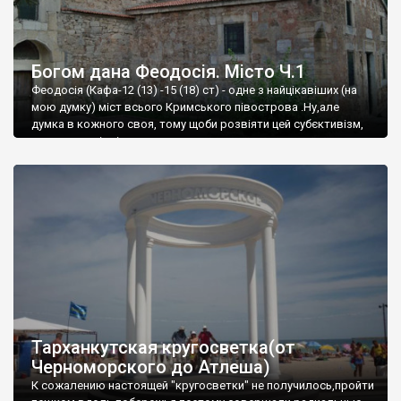
Богом дана Феодосія. Місто Ч.1
Феодосія (Кафа-12 (13) -15 (18) ст) - одне з найцікавіших (на
мою думку) міст всього Кримського півострова .Ну,але
думка в кожного своя, тому щоби розвіяти цей субєктивізм,
запрошую відвідати це
Тарханкутская кругосветка(от
Черноморского до Атлеша)
К сожалению настоящей "кругосветки" не получилось,пройти