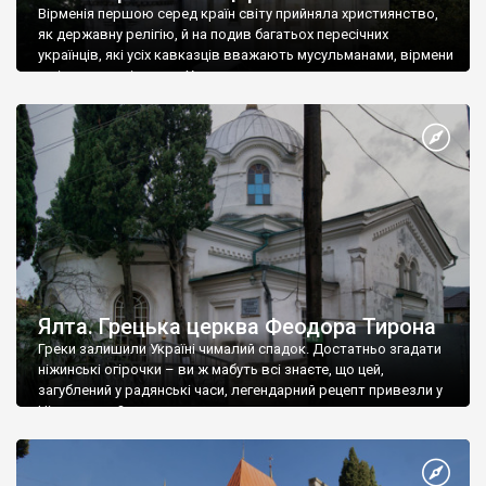
Вірменія першою серед країн світу прийняла християнство,
як державну релігію, й на подив багатьох пересічних
українців, які усіх кавказців вважають мусульманами, вірмени
є відданими вірянами Христа
Ялта. Грецька церква Феодора Тирона
Греки залишили Україні чималий спадок. Достатньо згадати
ніжинські огірочки – ви ж мабуть всі знаєте, що цей,
загублений у радянські часи, легендарний рецепт привезли у
Ніжин греки?