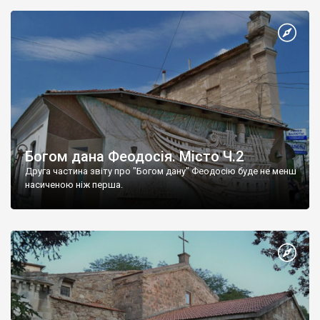
Богом дана Феодосія. Місто Ч.2
Друга частина звіту про "Богом дану" Феодосію буде не менш
насиченою ніж перша.