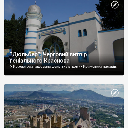
“Дюльбер”. Черговий витвір
геніального Краснова
У Кореїзі розташовано декілька відомих Кримських палаців.