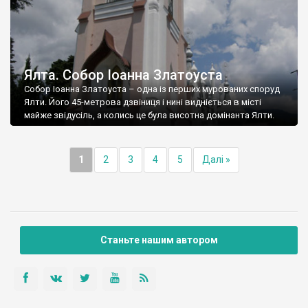
Ялта. Собор Іоанна Златоуста
Собор Іоанна Златоуста – одна із перших мурованих споруд
Ялти. Його 45-метрова дзвіниця і нині видніється в місті
майже звідусіль, а колись це була висотна домінанта Ялти.
1
2
3
4
5
Далі »
Станьте нашим автором