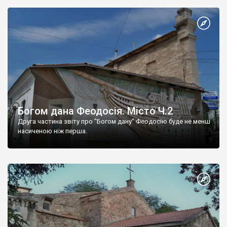
Богом дана Феодосія. Місто Ч.2
Друга частина звіту про "Богом дану" Феодосію буде не менш
насиченою ніж перша.