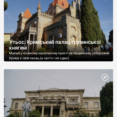
Утьос. Кримський палац грузинської
княгині
Майже у кожному населеному пункті на південному узбережжі
Криму є свій палац (а часто і не один).