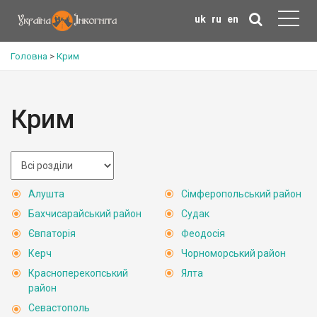
uk
ru
en
Головна
>
Крим
Крим
Алушта
Сімферопольський район
Бахчисарайський район
Судак
Євпаторія
Феодосія
Керч
Чорноморський район
Красноперекопський
Ялта
район
Севастополь