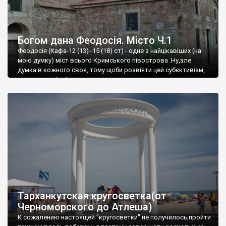
Богом дана Феодосія. Місто Ч.1
Феодосія (Кафа-12 (13) -15 (18) ст) - одне з найцікавіших (на
мою думку) міст всього Кримського півострова .Ну,але
думка в кожного своя, тому щоби розвіяти цей субєктивізм,
запрошую відвідати це
Тарханкутская кругосветка(от
Черноморского до Атлеша)
К сожалению настоящей "кругосветки" не получилось,пройти