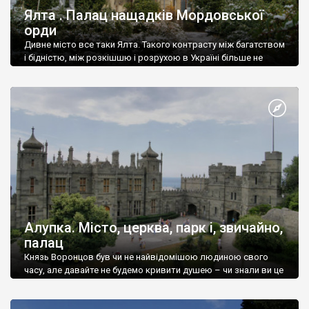
Ялта . Палац нащадків Мордовської
орди
Дивне місто все таки Ялта. Такого контрасту між багатством
і бідністю, між розкішшю і розрухою в Україні більше не
знайдеш.
Алупка. Місто, церква, парк і, звичайно,
палац
Князь Воронцов був чи не найвідомішою людиною свого
часу, але давайте не будемо кривити душею – чи знали ви це
прізвище до відвідин Алупки? Мабуть все таки ні.