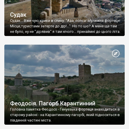
Судак
Судак... Вже чую крики в спину: "Ааа, попса! Муляжна фортеця!
Місце,туристами затерте до дір!..." Но то шо? А мене ще там
не було, ну не "дірявив" я там нічого... принаймні до цього літа.
Феодосія. Пагорб Карантинний
Головна памятка Феодосії - Генуезька фортеця знаходиться в
старому районі - на Карантинному пагорбі, який підноситься в
південній частині міста.