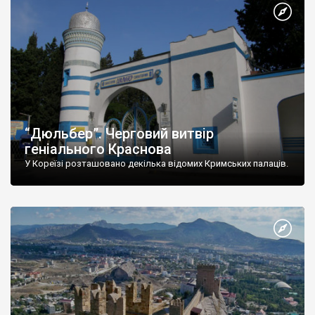
“Дюльбер”. Черговий витвір
геніального Краснова
У Кореїзі розташовано декілька відомих Кримських палаців.