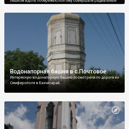
пешком вдоль побережья,поэтому совершали радиальные
вылазки из Оленевки.
Водонапорная башня в с.Почтовое
Интересную водонапорную башню посмотрели по дороге из
Симферополя в Бахчисарай.