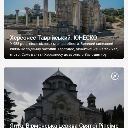
Херсонес Таврійський. ЮНЕСКО
У 988 році, після кількох місяців облоги, Великий київський
князь Володимир захопив Херсонес, візантійське, на той час,
місто. Саме взяття Херсонесу дозволило Володимиру
диктувати свої умови візантійському імператору Василю ІІ, та
одружитися з його дочкою Ганною. Цього ж року, в
Херсонесі Володимир-язичник, став Василем-християнином.
А потім було Хрещення Русі. На честь Херсонесу Таврійського
названо місто […]
Ялта. Вірменська церква Святої Ріпсіме