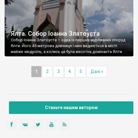
Ялта. Собор Іоанна Златоуста
Собор Іоанна Златоуста – одна із перших мурованих споруд
Ялти. Його 45-метрова дзвіниця і нині видніється в місті
майже звідусіль, а колись це була висотна домінанта Ялти.
1
2
3
4
5
Далі »
Станьте нашим автором