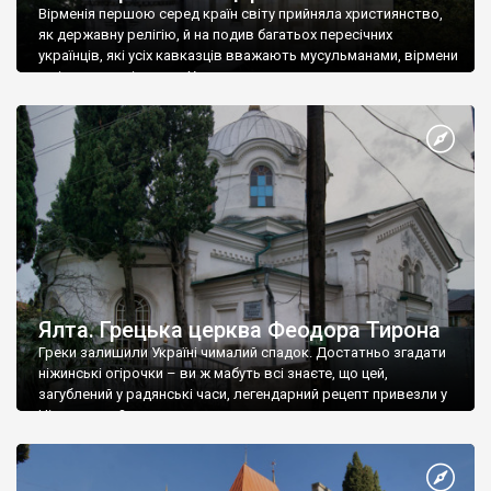
Вірменія першою серед країн світу прийняла християнство,
як державну релігію, й на подив багатьох пересічних
українців, які усіх кавказців вважають мусульманами, вірмени
є відданими вірянами Христа
Ялта. Грецька церква Феодора Тирона
Греки залишили Україні чималий спадок. Достатньо згадати
ніжинські огірочки – ви ж мабуть всі знаєте, що цей,
загублений у радянські часи, легендарний рецепт привезли у
Ніжин греки?