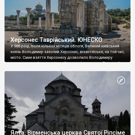
Херсонес Таврійський. ЮНЕСКО
У 988 році, після кількох місяців облоги, Великий київський
князь Володимир захопив Херсонес, візантійське, на той час,
місто. Саме взяття Херсонесу дозволило Володимиру
диктувати свої умови візантійському імператору Василю ІІ, та
одружитися з його дочкою Ганною. Цього ж року, в
Херсонесі Володимир-язичник, став Василем-християнином.
А потім було Хрещення Русі. На честь Херсонесу Таврійського
названо місто […]
Ялта. Вірменська церква Святої Ріпсіме