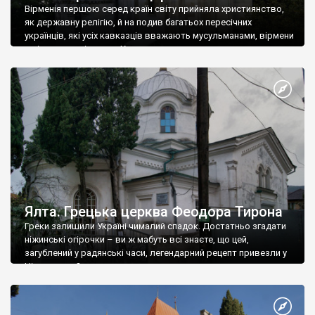
Вірменія першою серед країн світу прийняла християнство,
як державну релігію, й на подив багатьох пересічних
українців, які усіх кавказців вважають мусульманами, вірмени
є відданими вірянами Христа
Ялта. Грецька церква Феодора Тирона
Греки залишили Україні чималий спадок. Достатньо згадати
ніжинські огірочки – ви ж мабуть всі знаєте, що цей,
загублений у радянські часи, легендарний рецепт привезли у
Ніжин греки?