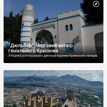
“Дюльбер”. Черговий витвір
геніального Краснова
У Кореїзі розташовано декілька відомих Кримських палаців.