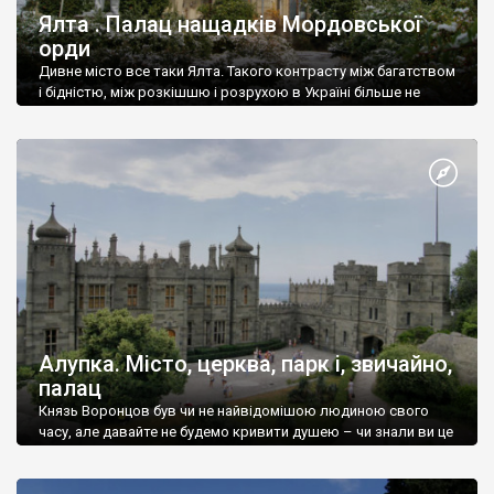
Ялта . Палац нащадків Мордовської
орди
Дивне місто все таки Ялта. Такого контрасту між багатством
і бідністю, між розкішшю і розрухою в Україні більше не
знайдеш.
Алупка. Місто, церква, парк і, звичайно,
палац
Князь Воронцов був чи не найвідомішою людиною свого
часу, але давайте не будемо кривити душею – чи знали ви це
прізвище до відвідин Алупки? Мабуть все таки ні.