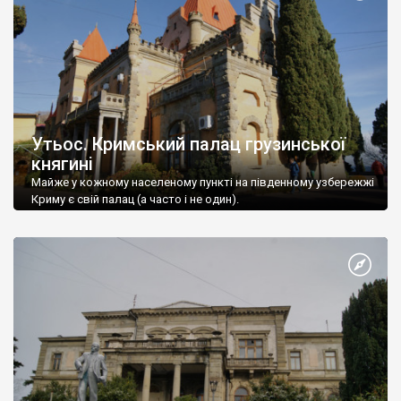
Утьос. Кримський палац грузинської
княгині
Майже у кожному населеному пункті на південному узбережжі
Криму є свій палац (а часто і не один).