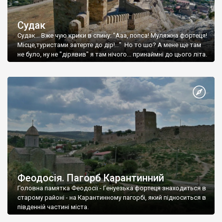
Судак
Судак... Вже чую крики в спину: "Ааа, попса! Муляжна фортеця!
Місце,туристами затерте до дір!..." Но то шо? А мене ще там
не було, ну не "дірявив" я там нічого... принаймні до цього літа.
Феодосія. Пагорб Карантинний
Головна памятка Феодосії - Генуезька фортеця знаходиться в
старому районі - на Карантинному пагорбі, який підноситься в
південній частині міста.