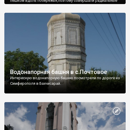
пешком вдоль побережья,поэтому совершали радиальные
вылазки из Оленевки.
Водонапорная башня в с.Почтовое
Интересную водонапорную башню посмотрели по дороге из
Симферополя в Бахчисарай.