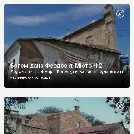
Богом дана Феодосія. Місто Ч.2
Друга частина звіту про "Богом дану" Феодосію буде не менш
насиченою ніж перша.