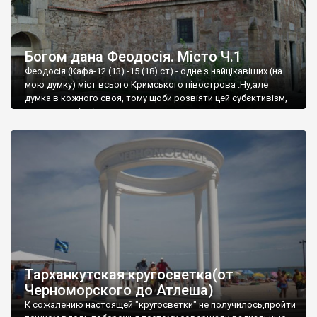
Богом дана Феодосія. Місто Ч.1
Феодосія (Кафа-12 (13) -15 (18) ст) - одне з найцікавіших (на
мою думку) міст всього Кримського півострова .Ну,але
думка в кожного своя, тому щоби розвіяти цей субєктивізм,
запрошую відвідати це
Тарханкутская кругосветка(от
Черноморского до Атлеша)
К сожалению настоящей "кругосветки" не получилось,пройти