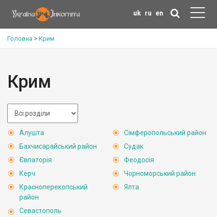
uk
ru
en
Головна
>
Крим
Крим
Алушта
Сімферопольський район
Бахчисарайський район
Судак
Євпаторія
Феодосія
Керч
Чорноморський район
Красноперекопський
Ялта
район
Севастополь