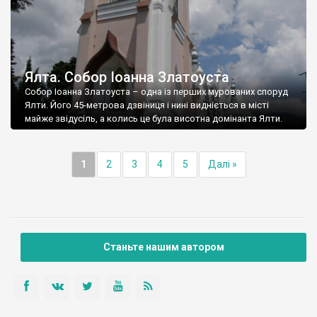
Ялта. Собор Іоанна Златоуста
Собор Іоанна Златоуста – одна із перших мурованих споруд
Ялти. Його 45-метрова дзвіниця і нині видніється в місті
майже звідусіль, а колись це була висотна домінанта Ялти.
1
2
3
4
5
Далі »
Станьте нашим автором