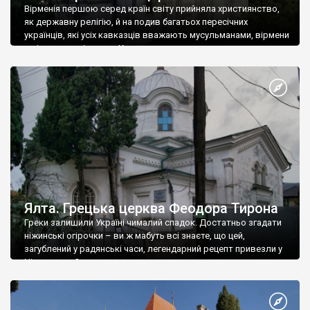
Вірменія першою серед країн світу прийняла християнство,
як державну релігію, й на подив багатьох пересічних
українців, які усіх кавказців вважають мусульманами, вірмени
є відданими вірянами Христа
Ялта. Грецька церква Феодора Тирона
Греки залишили Україні чималий спадок. Достатньо згадати
ніжинські огірочки – ви ж мабуть всі знаєте, що цей,
загублений у радянські часи, легендарний рецепт привезли у
Ніжин греки?