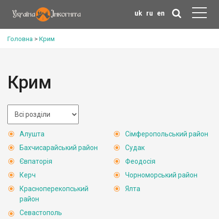
uk
ru
en
Головна
>
Крим
Крим
Алушта
Сімферопольський район
Бахчисарайський район
Судак
Євпаторія
Феодосія
Керч
Чорноморський район
Красноперекопський
Ялта
район
Севастополь