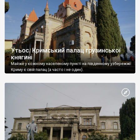
Утьос. Кримський палац грузинської
княгині
Майже у кожному населеному пункті на південному узбережжі
Криму є свій палац (а часто і не один).