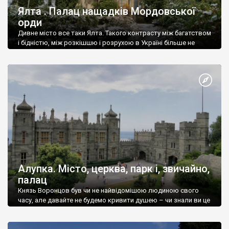
Ялта . Палац нащадків Мордовської
орди
Дивне місто все таки Ялта. Такого контрасту між багатством
і бідністю, між розкішшю і розрухою в Україні більше не
знайдеш.
Алупка. Місто, церква, парк і, звичайно,
палац
Князь Воронцов був чи не найвідомішою людиною свого
часу, але давайте не будемо кривити душею – чи знали ви це
прізвище до відвідин Алупки? Мабуть все таки ні.