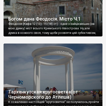
Богом дана Феодосія. Місто Ч.1
Феодосія (Кафа-12 (13) -15 (18) ст) - одне з найцікавіших (на
мою думку) міст всього Кримського півострова .Ну,але
думка в кожного своя, тому щоби розвіяти цей субєктивізм,
запрошую відвідати це
Тарханкутская кругосветка(от
Черноморского до Атлеша)
К сожалению настоящей "кругосветки" не получилось,пройти