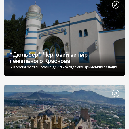
“Дюльбер”. Черговий витвір
геніального Краснова
У Кореїзі розташовано декілька відомих Кримських палаців.