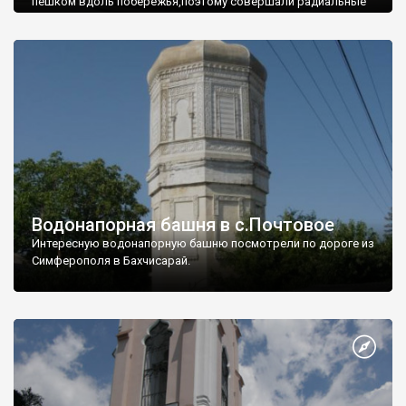
пешком вдоль побережья,поэтому совершали радиальные
вылазки из Оленевки.
Водонапорная башня в с.Почтовое
Интересную водонапорную башню посмотрели по дороге из
Симферополя в Бахчисарай.