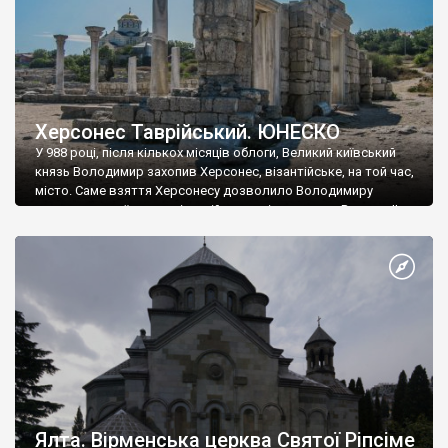
Херсонес Таврійський. ЮНЕСКО
У 988 році, після кількох місяців облоги, Великий київський
князь Володимир захопив Херсонес, візантійське, на той час,
місто. Саме взяття Херсонесу дозволило Володимиру
диктувати свої умови візантійському імператору Василю ІІ, та
одружитися з його дочкою Ганною. Цього ж року, в
Херсонесі Володимир-язичник, став Василем-християнином.
А потім було Хрещення Русі. На честь Херсонесу Таврійського
названо місто […]
Ялта. Вірменська церква Святої Ріпсіме