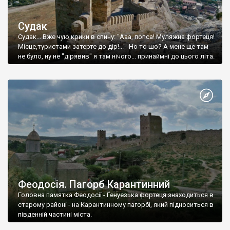
Судак
Судак... Вже чую крики в спину: "Ааа, попса! Муляжна фортеця!
Місце,туристами затерте до дір!..." Но то шо? А мене ще там
не було, ну не "дірявив" я там нічого... принаймні до цього літа.
Феодосія. Пагорб Карантинний
Головна памятка Феодосії - Генуезька фортеця знаходиться в
старому районі - на Карантинному пагорбі, який підноситься в
південній частині міста.