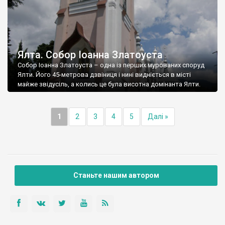
Ялта. Собор Іоанна Златоуста
Собор Іоанна Златоуста – одна із перших мурованих споруд
Ялти. Його 45-метрова дзвіниця і нині видніється в місті
майже звідусіль, а колись це була висотна домінанта Ялти.
1
2
3
4
5
Далі »
Станьте нашим автором