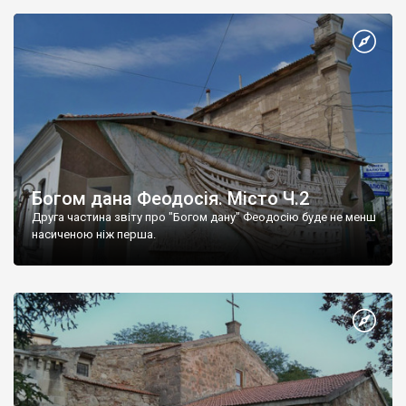
Богом дана Феодосія. Місто Ч.2
Друга частина звіту про "Богом дану" Феодосію буде не менш
насиченою ніж перша.