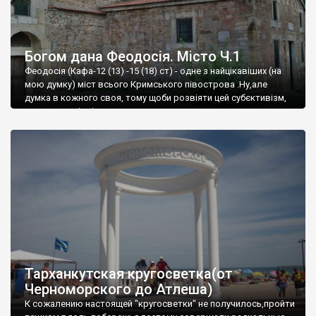
Богом дана Феодосія. Місто Ч.1
Феодосія (Кафа-12 (13) -15 (18) ст) - одне з найцікавіших (на
мою думку) міст всього Кримського півострова .Ну,але
думка в кожного своя, тому щоби розвіяти цей субєктивізм,
запрошую відвідати це
Тарханкутская кругосветка(от
Черноморского до Атлеша)
К сожалению настоящей "кругосветки" не получилось,пройти