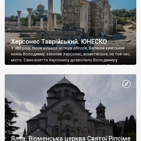
Херсонес Таврійський. ЮНЕСКО
У 988 році, після кількох місяців облоги, Великий київський
князь Володимир захопив Херсонес, візантійське, на той час,
місто. Саме взяття Херсонесу дозволило Володимиру
диктувати свої умови візантійському імператору Василю ІІ, та
одружитися з його дочкою Ганною. Цього ж року, в
Херсонесі Володимир-язичник, став Василем-християнином.
А потім було Хрещення Русі. На честь Херсонесу Таврійського
названо місто […]
Ялта. Вірменська церква Святої Ріпсіме