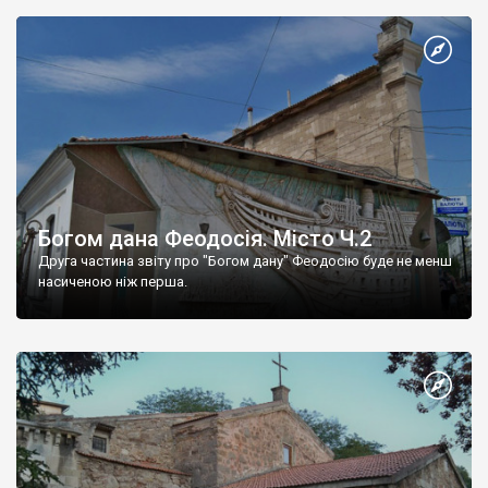
Богом дана Феодосія. Місто Ч.2
Друга частина звіту про "Богом дану" Феодосію буде не менш
насиченою ніж перша.