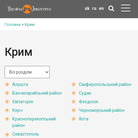
uk
ru
en
Головна
>
Крим
Крим
Алушта
Сімферопольський район
Бахчисарайський район
Судак
Євпаторія
Феодосія
Керч
Чорноморський район
Красноперекопський
Ялта
район
Севастополь