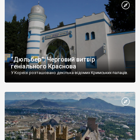
“Дюльбер”. Черговий витвір
геніального Краснова
У Кореїзі розташовано декілька відомих Кримських палаців.