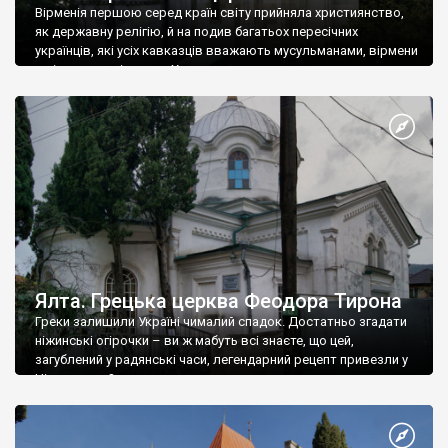
Вірменія першою серед країн світу прийняла християнство,
як державну релігію, й на подив багатьох пересічних
українців, які усіх кавказців вважають мусульманами, вірмени
є відданими вірянами Христа
Ялта. Грецька церква Феодора Тирона
Греки залишили Україні чималий спадок. Достатньо згадати
ніжинські огірочки – ви ж мабуть всі знаєте, що цей,
загублений у радянські часи, легендарний рецепт привезли у
Ніжин греки?