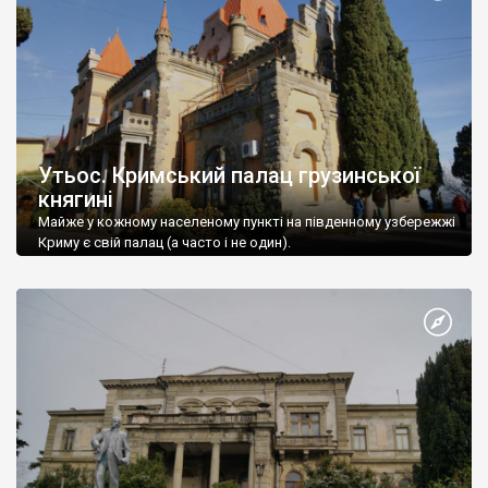
Утьос. Кримський палац грузинської
княгині
Майже у кожному населеному пункті на південному узбережжі
Криму є свій палац (а часто і не один).