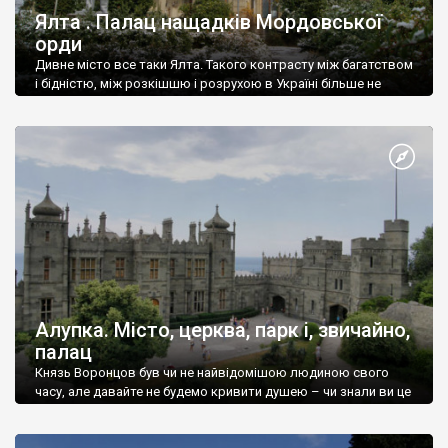
Ялта . Палац нащадків Мордовської
орди
Дивне місто все таки Ялта. Такого контрасту між багатством
і бідністю, між розкішшю і розрухою в Україні більше не
знайдеш.
Алупка. Місто, церква, парк і, звичайно,
палац
Князь Воронцов був чи не найвідомішою людиною свого
часу, але давайте не будемо кривити душею – чи знали ви це
прізвище до відвідин Алупки? Мабуть все таки ні.