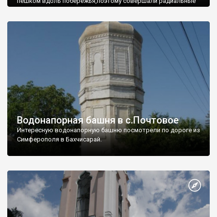
пешком вдоль побережья,поэтому совершали радиальные
вылазки из Оленевки.
Водонапорная башня в с.Почтовое
Интересную водонапорную башню посмотрели по дороге из
Симферополя в Бахчисарай.