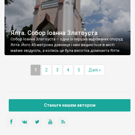
Ялта. Собор Іоанна Златоуста
Собор Іоанна Златоуста – одна із перших мурованих споруд
Ялти. Його 45-метрова дзвіниця і нині видніється в місті
майже звідусіль, а колись це була висотна домінанта Ялти.
1
2
3
4
5
Далі »
Станьте нашим автором