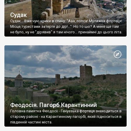
Судак
Судак... Вже чую крики в спину: "Ааа, попса! Муляжна фортеця!
Місце,туристами затерте до дір!..." Но то шо? А мене ще там
не було, ну не "дірявив" я там нічого... принаймні до цього літа.
Феодосія. Пагорб Карантинний
Головна памятка Феодосії - Генуезька фортеця знаходиться в
старому районі - на Карантинному пагорбі, який підноситься в
південній частині міста.