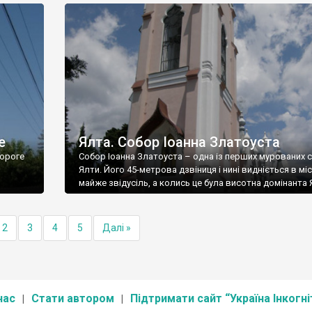
е
Ялта. Собор Іоанна Златоуста
ороге
Собор Іоанна Златоуста – одна із перших мурованих 
Ялти. Його 45-метрова дзвіниця і нині видніється в міс
майже звідусіль, а колись це була висотна домінанта 
2
3
4
5
Далі »
нас
Стати автором
Підтримати сайт “Україна Інкогні