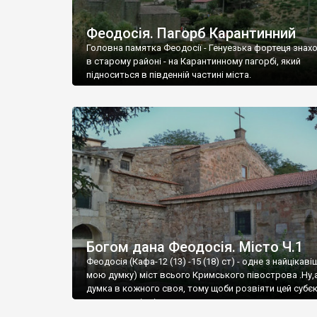
Феодосія. Пагорб Карантинний
Головна памятка Феодосії - Генуезька фортеця знах
в старому районі - на Карантинному пагорбі, який
підноситься в південній частині міста.
Богом дана Феодосія. Місто Ч.1
Феодосія (Кафа-12 (13) -15 (18) ст) - одне з найцікаві
мою думку) міст всього Кримського півострова .Ну,
думка в кожного своя, тому щоби розвіяти цей субєк
запрошую відвідати це