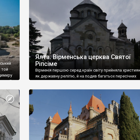
ефактів
називаються «повстяками» (postaki)…” “Вино. Крим
єкту
виробляє відмінне вино і його вдосталь: воно все ду
го».
легке біле і дуже […]
ти та
Ялта. Вірменська церква Святої
Ріпсіме
вський
 той
Вірменія першою серед країн світу прийняла христия
димиру
як державну релігію, й на подив багатьох пересічних
илю ІІ,
українців, які усіх кавказців вважають мусульманами,
 в
вірмени є відданими вірянами Христа