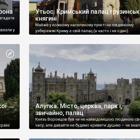
рона
Утьос. Кримський палац грузинськ
княгині
згадати
Майже у кожному населеному пункті на південному
ивезли у
узбережжі Криму є свій палац (а часто і не один).
ої
Алупка. Місто, церква, парк і,
звичайно, палац
Князь Воронцов був чи не найвідомішою людиною св
раїні
часу, але давайте не будемо кривити душею – чи знал
це прізвище до відвідин Алупки? Мабуть все таки ні.