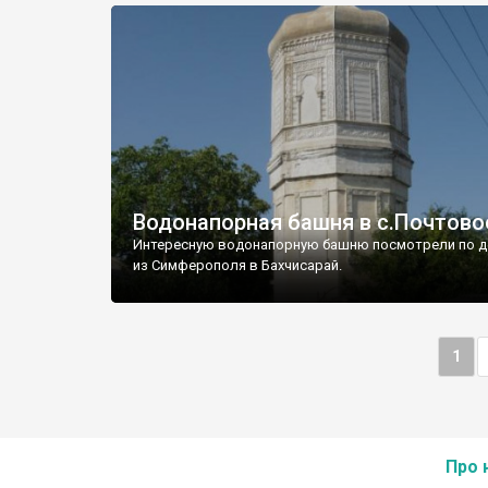
Водонапорная башня в с.Почтово
Интересную водонапорную башню посмотрели по д
из Симферополя в Бахчисарай.
1
Про 