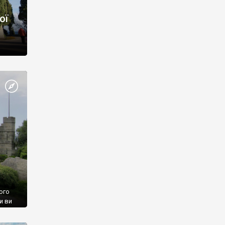
ої
ого
и ви