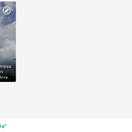
споруд
ті
Ялти.
та”