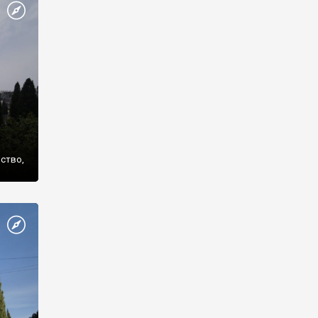
же
нство,