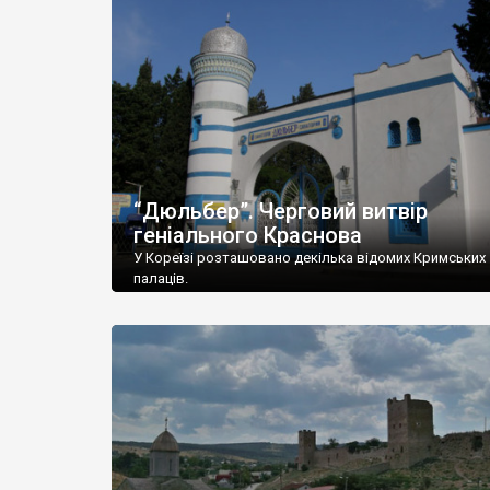
“Дюльбер”. Черговий витвір
геніального Краснова
У Кореїзі розташовано декілька відомих Кримських
палаців.