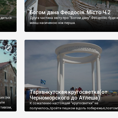
Богом дана Феодосія. Місто Ч.2
одиться
Друга частина звіту про "Богом дану" Феодосію буде 
менш насиченою ніж перша.
Тарханкутская кругосветка(от
Черноморского до Атлеша)
ших (на
але
К сожалению настоящей "кругосветки" не
тивізм,
получилось,пройти пешком вдоль побережья,поэтом
совершали радиальные вылазки из Оленевки.