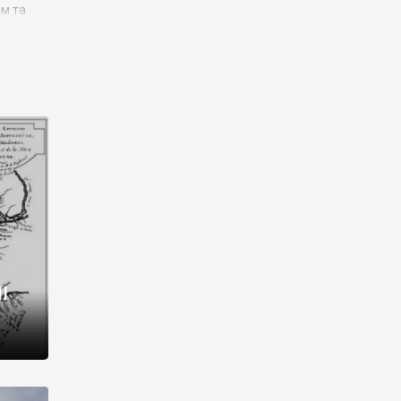
им та
ора і
є
го типу,
ей-
рний
ста:
 райони
від 2
I
і,
рукти,
 котрі