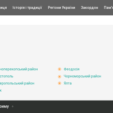
ниця
Історія і традиції
Регіони України
Закордон
Пам'
ноперекопський район
Феодосія
стополь
Чорноморський район
еропольський район
Ялта
к