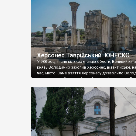
музею «Новгородський музей-заповідник» сотні арт
візантійської доби. Раритети викрадені з фондів об’
культурної спадщини ЮНЕСКО «Херсонеса Таврійсько
Офіційно – на виставку «Золото Візантії», але експер
влада в Україні вважають це лише […]
Херсонес Таврійський. ЮНЕСКО
У 988 році, після кількох місяців облоги, Великий киї
князь Володимир захопив Херсонес, візантійське, на
час, місто. Саме взяття Херсонесу дозволило Воло
диктувати свої умови візантійському імператору Вас
та одружитися з його дочкою Ганною. Цього ж року,
Херсонесі Володимир-язичник, став Василем-
християнином. А потім було Хрещення Русі. На честь
Херсонесу Таврійського названо місто […]