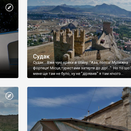
Судак
Судак... Вже чую крики в спину: "Ааа, попса! Муляжна
фортеця! Місце,туристами затерте до дір!..." Но то шо
мене ще там не було, ну не "дірявив" я там нічого...
принаймні до цього літа.