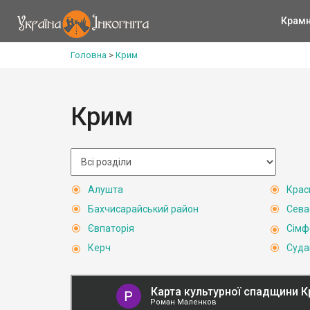
Крам
Головна
>
Крим
Крим
Алушта
Крас
Бахчисарайський район
Сева
Євпаторія
Сімф
Керч
Суда