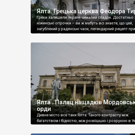
Ялта. Грецька церква Феодора Ти
Греки залишили Україні чималий спадок. Достатньо 
ніжинські огірочки – ви ж мабуть всі знаєте, що цей,
загублений у радянські часи, легендарний рецепт пр
Ніжин греки?
Ялта . Палац нащадків Мордовськ
орди
Дивне місто все таки Ялта. Такого контрасту між
багатством і бідністю, між розкішшю і розрухою в Ук
більше не знайдеш.