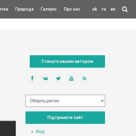
ятки
Природа
Галереї
Про нас
uk
ru
en
Станьте нашим автором
Підтримати сайт
Вхід