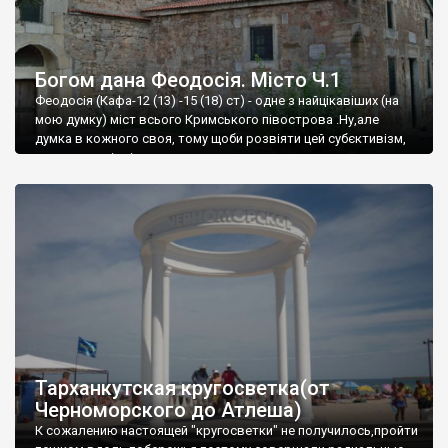
Богом дана Феодосія. Місто Ч.1
Феодосія (Кафа-12 (13) -15 (18) ст) - одне з найцікавіших (на
мою думку) міст всього Кримського півострова .Ну,але
думка в кожного своя, тому щоби розвіяти цей субєктивізм,
запрошую відвідати це
Тарханкутская кругосветка(от
Черноморского до Атлеша)
К сожалению настоящей "кругосветки" не получилось,пройти