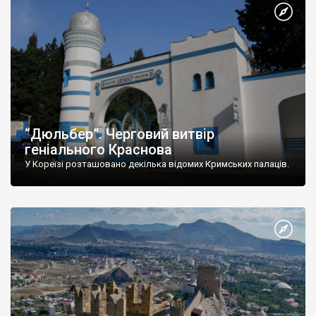
“Дюльбер”. Черговий витвір
геніального Краснова
У Кореїзі розташовано декілька відомих Кримських палаців.