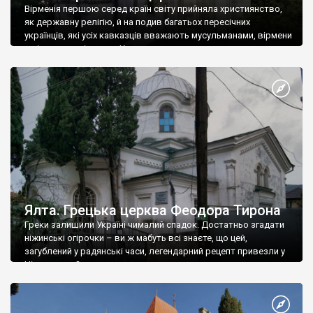
Вірменія першою серед країн світу прийняла християнство,
як державну релігію, й на подив багатьох пересічних
українців, які усіх кавказців вважають мусульманами, вірмени
є відданими вірянами Христа
Ялта. Грецька церква Феодора Тирона
Греки залишили Україні чималий спадок. Достатньо згадати
ніжинські огірочки – ви ж мабуть всі знаєте, що цей,
загублений у радянські часи, легендарний рецепт привезли у
Ніжин греки?