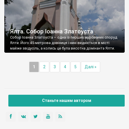
Ялта. Собор Іоанна Златоуста
Собор Іоанна Златоуста – одна із перших мурованих споруд
Ялти. Його 45-метрова дзвіниця і нині видніється в місті
майже звідусіль, а колись це була висотна домінанта Ялти.
1
2
3
4
5
Далі »
Станьте нашим автором