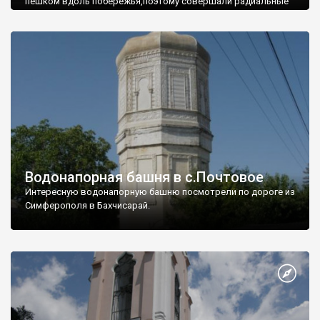
пешком вдоль побережья,поэтому совершали радиальные
вылазки из Оленевки.
Водонапорная башня в с.Почтовое
Интересную водонапорную башню посмотрели по дороге из
Симферополя в Бахчисарай.