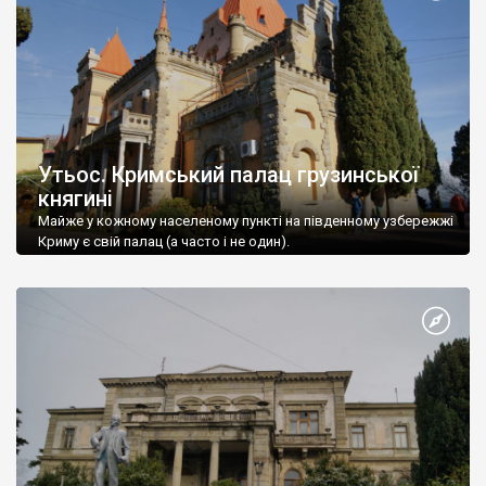
Утьос. Кримський палац грузинської
княгині
Майже у кожному населеному пункті на південному узбережжі
Криму є свій палац (а часто і не один).