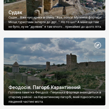
Судак
Судак... Вже чую крики в спину: "Ааа, попса! Муляжна фортеця!
Місце,туристами затерте до дір!..." Но то шо? А мене ще там
не було, ну не "дірявив" я там нічого... принаймні до цього літа.
Феодосія. Пагорб Карантинний
Головна памятка Феодосії - Генуезька фортеця знаходиться в
старому районі - на Карантинному пагорбі, який підноситься в
південній частині міста.