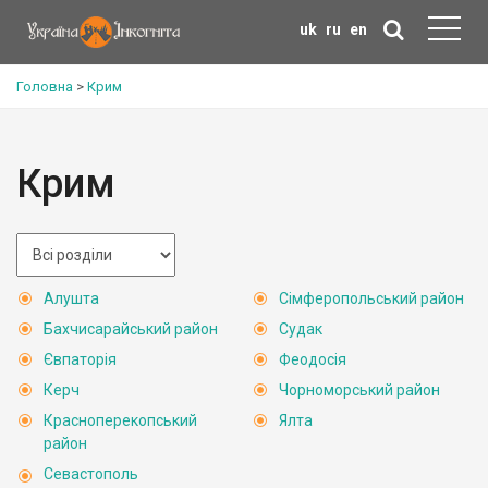
uk
ru
en
Головна
>
Крим
Крим
Алушта
Сімферопольський район
Бахчисарайський район
Судак
Євпаторія
Феодосія
Керч
Чорноморський район
Красноперекопський
Ялта
район
Севастополь