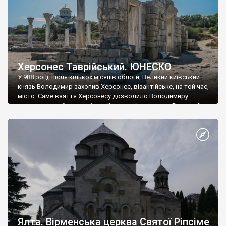
Херсонес Таврійський. ЮНЕСКО
У 988 році, після кількох місяців облоги, Великий київський
князь Володимир захопив Херсонес, візантійське, на той час,
місто. Саме взяття Херсонесу дозволило Володимиру
диктувати свої умови візантійському імператору Василю ІІ, та
одружитися з його дочкою Ганною. Цього ж року, в
Херсонесі Володимир-язичник, став Василем-християнином.
А потім було Хрещення Русі. На честь Херсонесу Таврійського
названо місто […]
Ялта. Вірменська церква Святої Ріпсіме