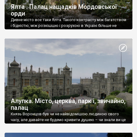
Ялта . Палац нащадків Мордовської
орди
Дивне місто все таки Ялта. Такого контрасту між багатством
і бідністю, між розкішшю і розрухою в Україні більше не
знайдеш.
Алупка. Місто, церква, парк і, звичайно,
палац
Князь Воронцов був чи не найвідомішою людиною свого
часу, але давайте не будемо кривити душею – чи знали ви це
прізвище до відвідин Алупки? Мабуть все таки ні.