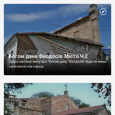
Богом дана Феодосія. Місто Ч.2
Друга частина звіту про "Богом дану" Феодосію буде не менш
насиченою ніж перша.