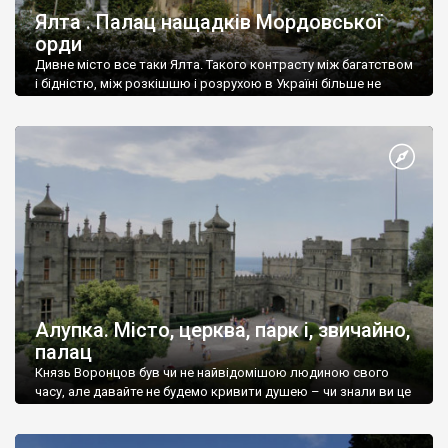
Ялта . Палац нащадків Мордовської
орди
Дивне місто все таки Ялта. Такого контрасту між багатством
і бідністю, між розкішшю і розрухою в Україні більше не
знайдеш.
Алупка. Місто, церква, парк і, звичайно,
палац
Князь Воронцов був чи не найвідомішою людиною свого
часу, але давайте не будемо кривити душею – чи знали ви це
прізвище до відвідин Алупки? Мабуть все таки ні.