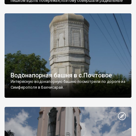
пешком вдоль побережья,поэтому совершали радиальные
вылазки из Оленевки.
Водонапорная башня в с.Почтовое
Интересную водонапорную башню посмотрели по дороге из
Симферополя в Бахчисарай.