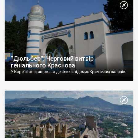
“Дюльбер”. Черговий витвір
геніального Краснова
У Кореїзі розташовано декілька відомих Кримських палаців.