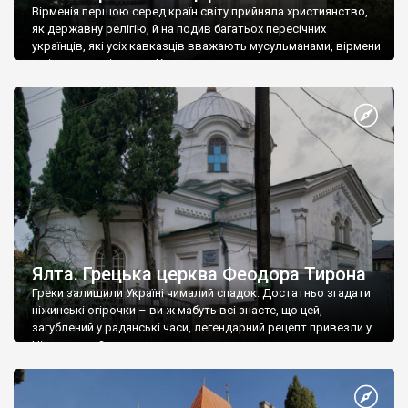
Вірменія першою серед країн світу прийняла християнство,
як державну релігію, й на подив багатьох пересічних
українців, які усіх кавказців вважають мусульманами, вірмени
є відданими вірянами Христа
Ялта. Грецька церква Феодора Тирона
Греки залишили Україні чималий спадок. Достатньо згадати
ніжинські огірочки – ви ж мабуть всі знаєте, що цей,
загублений у радянські часи, легендарний рецепт привезли у
Ніжин греки?