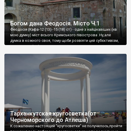
Богом дана Феодосія. Місто Ч.1
Феодосія (Кафа-12 (13) -15 (18) ст) - одне з найцікавіших (на
мою думку) міст всього Кримського півострова .Ну,але
думка в кожного своя, тому щоби розвіяти цей субєктивізм,
запрошую відвідати це
Тарханкутская кругосветка(от
Черноморского до Атлеша)
К сожалению настоящей "кругосветки" не получилось,пройти