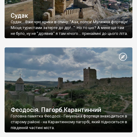
Судак
Судак... Вже чую крики в спину: "Ааа, попса! Муляжна фортеця!
Місце,туристами затерте до дір!..." Но то шо? А мене ще там
не було, ну не "дірявив" я там нічого... принаймні до цього літа.
Феодосія. Пагорб Карантинний
Головна памятка Феодосії - Генуезька фортеця знаходиться в
старому районі - на Карантинному пагорбі, який підноситься в
південній частині міста.