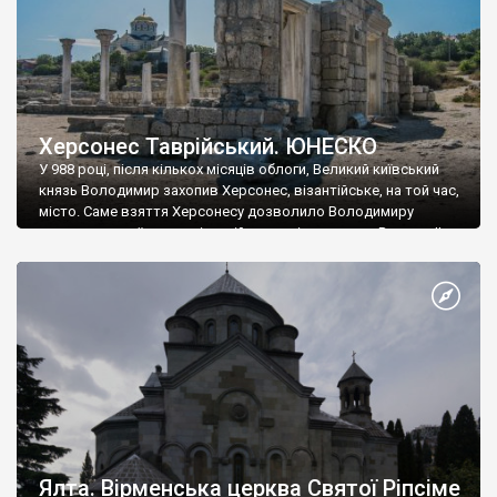
Херсонес Таврійський. ЮНЕСКО
У 988 році, після кількох місяців облоги, Великий київський
князь Володимир захопив Херсонес, візантійське, на той час,
місто. Саме взяття Херсонесу дозволило Володимиру
диктувати свої умови візантійському імператору Василю ІІ, та
одружитися з його дочкою Ганною. Цього ж року, в
Херсонесі Володимир-язичник, став Василем-християнином.
А потім було Хрещення Русі. На честь Херсонесу Таврійського
названо місто […]
Ялта. Вірменська церква Святої Ріпсіме