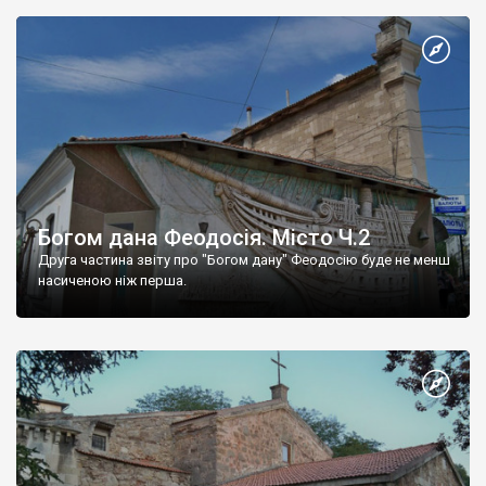
Богом дана Феодосія. Місто Ч.2
Друга частина звіту про "Богом дану" Феодосію буде не менш
насиченою ніж перша.