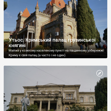
Утьос. Кримський палац грузинської
княгині
Майже у кожному населеному пункті на південному узбережжі
Криму є свій палац (а часто і не один).