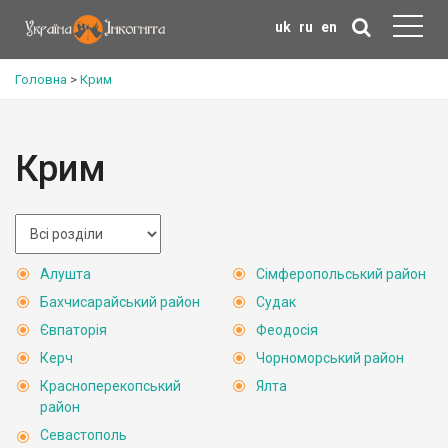
uk
ru
en
Головна
>
Крим
Крим
Алушта
Сімферопольський район
Бахчисарайський район
Судак
Євпаторія
Феодосія
Керч
Чорноморський район
Красноперекопський
Ялта
район
Севастополь