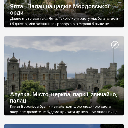
Ялта . Палац нащадків Мордовської
орди
Дивне місто все таки Ялта. Такого контрасту між багатством
і бідністю, між розкішшю і розрухою в Україні більше не
знайдеш.
Алупка. Місто, церква, парк і, звичайно,
палац
Князь Воронцов був чи не найвідомішою людиною свого
часу, але давайте не будемо кривити душею – чи знали ви це
прізвище до відвідин Алупки? Мабуть все таки ні.