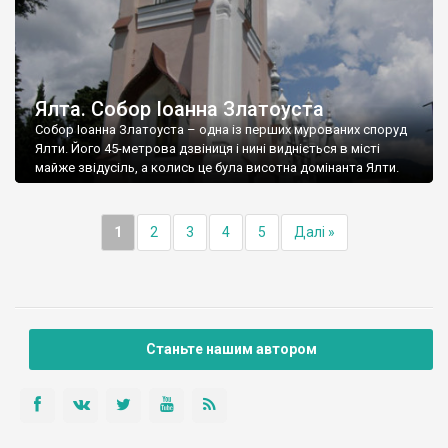
Ялта. Собор Іоанна Златоуста
Собор Іоанна Златоуста – одна із перших мурованих споруд
Ялти. Його 45-метрова дзвіниця і нині видніється в місті
майже звідусіль, а колись це була висотна домінанта Ялти.
1
2
3
4
5
Далі »
Станьте нашим автором