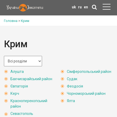
uk
ru
en
Головна
>
Крим
Крим
Алушта
Сімферопольський район
Бахчисарайський район
Судак
Євпаторія
Феодосія
Керч
Чорноморський район
Красноперекопський
Ялта
район
Севастополь