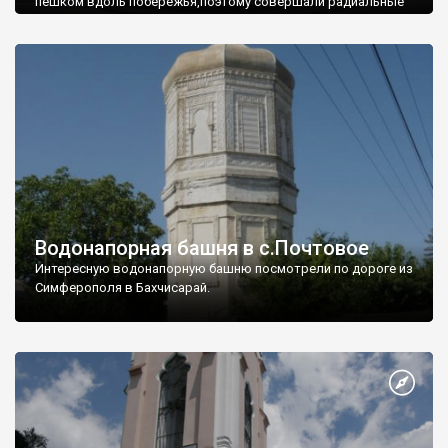
пешком вдоль побережья,поэтому совершали радиальные
вылазки из Оленевки.
Водонапорная башня в с.Почтовое
Интересную водонапорную башню посмотрели по дороге из
Симферополя в Бахчисарай.