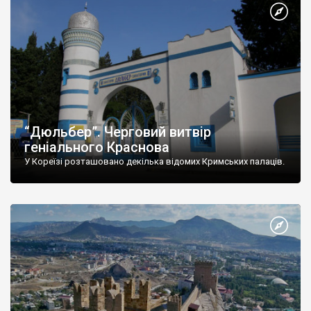
“Дюльбер”. Черговий витвір
геніального Краснова
У Кореїзі розташовано декілька відомих Кримських палаців.