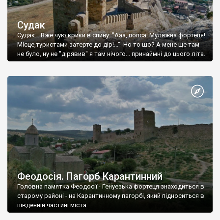
Судак
Судак... Вже чую крики в спину: "Ааа, попса! Муляжна фортеця!
Місце,туристами затерте до дір!..." Но то шо? А мене ще там
не було, ну не "дірявив" я там нічого... принаймні до цього літа.
Феодосія. Пагорб Карантинний
Головна памятка Феодосії - Генуезька фортеця знаходиться в
старому районі - на Карантинному пагорбі, який підноситься в
південній частині міста.