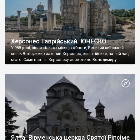
Херсонес Таврійський. ЮНЕСКО
У 988 році, після кількох місяців облоги, Великий київський
князь Володимир захопив Херсонес, візантійське, на той час,
місто. Саме взяття Херсонесу дозволило Володимиру
диктувати свої умови візантійському імператору Василю ІІ, та
одружитися з його дочкою Ганною. Цього ж року, в
Херсонесі Володимир-язичник, став Василем-християнином.
А потім було Хрещення Русі. На честь Херсонесу Таврійського
названо місто […]
Ялта. Вірменська церква Святої Ріпсіме