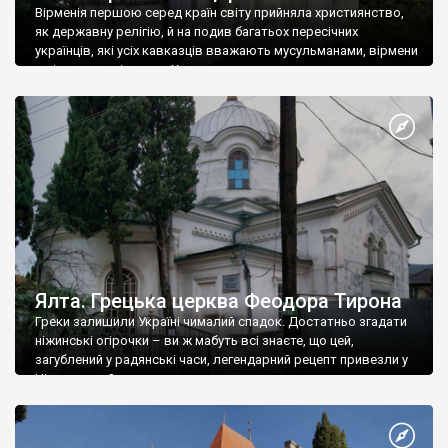
Вірменія першою серед країн світу прийняла християнство,
як державну релігію, й на подив багатьох пересічних
українців, які усіх кавказців вважають мусульманами, вірмени
є відданими вірянами Христа
Ялта. Грецька церква Феодора Тирона
Греки залишили Україні чималий спадок. Достатньо згадати
ніжинські огірочки – ви ж мабуть всі знаєте, що цей,
загублений у радянські часи, легендарний рецепт привезли у
Ніжин греки?