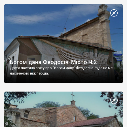
Богом дана Феодосія. Місто Ч.2
Друга частина звіту про "Богом дану" Феодосію буде не менш
насиченою ніж перша.