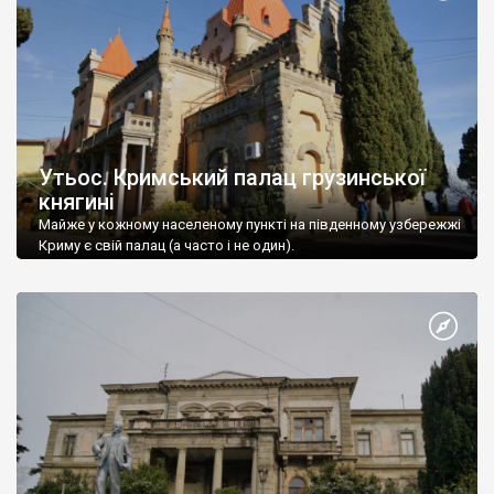
Утьос. Кримський палац грузинської
княгині
Майже у кожному населеному пункті на південному узбережжі
Криму є свій палац (а часто і не один).