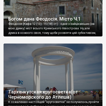
Богом дана Феодосія. Місто Ч.1
Феодосія (Кафа-12 (13) -15 (18) ст) - одне з найцікавіших (на
мою думку) міст всього Кримського півострова .Ну,але
думка в кожного своя, тому щоби розвіяти цей субєктивізм,
запрошую відвідати це
Тарханкутская кругосветка(от
Черноморского до Атлеша)
К сожалению настоящей "кругосветки" не получилось,пройти