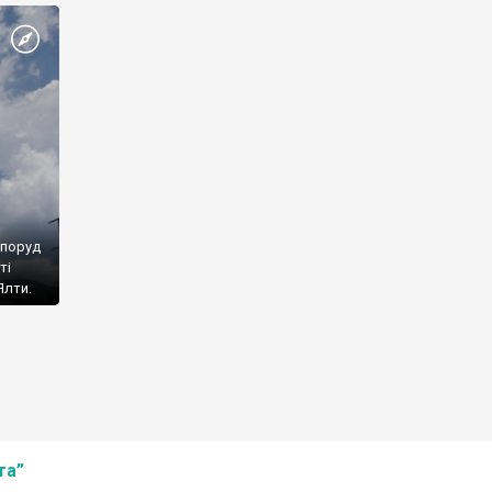
споруд
ті
Ялти.
та”