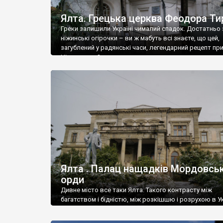
Ялта. Грецька церква Феодора Ти
Греки залишили Україні чималий спадок. Достатньо 
ніжинські огірочки – ви ж мабуть всі знаєте, що цей,
загублений у радянські часи, легендарний рецепт пр
Ніжин греки?
Ялта . Палац нащадків Мордовськ
орди
Дивне місто все таки Ялта. Такого контрасту між
багатством і бідністю, між розкішшю і розрухою в Ук
більше не знайдеш.