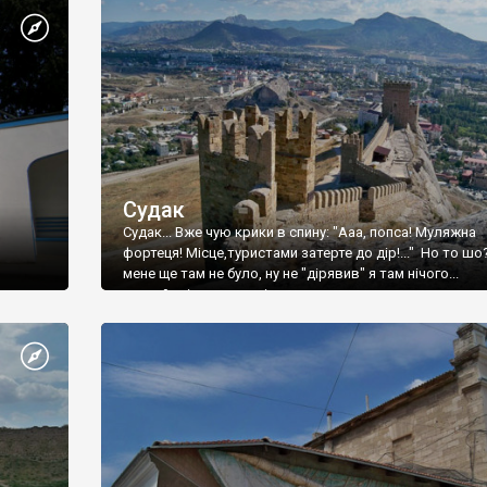
Судак
Судак... Вже чую крики в спину: "Ааа, попса! Муляжна
фортеця! Місце,туристами затерте до дір!..." Но то шо
мене ще там не було, ну не "дірявив" я там нічого...
принаймні до цього літа.