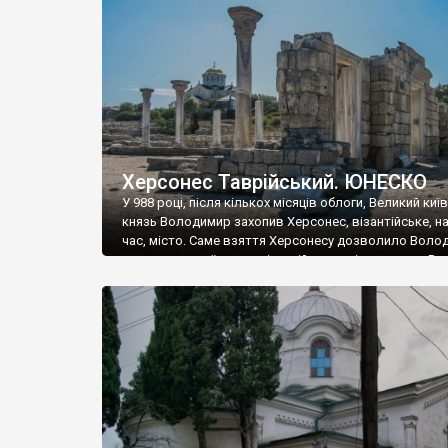
музею «Новгородський музей-заповідник» сотні арт
візантійської доби. Раритети викрадені з фондів об’
культурної спадщини ЮНЕСКО «Херсонеса Таврійсько
Офіційно – на виставку «Золото Візантії», але експер
влада в Україні вважають це лише […]
Херсонес Таврійський. ЮНЕСКО
У 988 році, після кількох місяців облоги, Великий киї
князь Володимир захопив Херсонес, візантійське, на
час, місто. Саме взяття Херсонесу дозволило Воло
диктувати свої умови візантійському імператору Вас
та одружитися з його дочкою Ганною. Цього ж року,
Херсонесі Володимир-язичник, став Василем-
християнином. А потім було Хрещення Русі. На честь
Херсонесу Таврійського названо місто […]