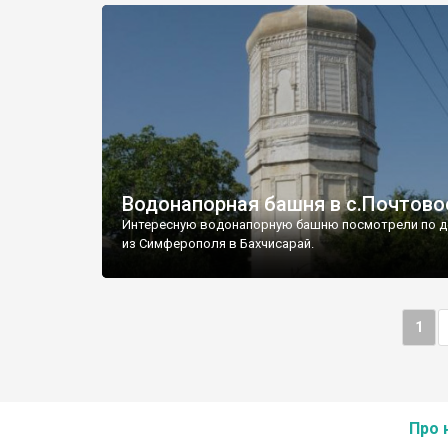
Водонапорная башня в с.Почтово
Интересную водонапорную башню посмотрели по д
из Симферополя в Бахчисарай.
1
Про 