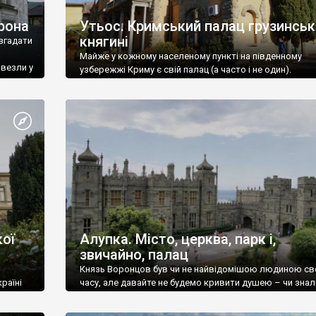
рона
Утьос. Кримський палац грузинськ
княгині
згадати
Майже у кожному населеному пункті на південному
ивезли у
узбережжі Криму є свій палац (а часто і не один).
ої
Алупка. Місто, церква, парк і,
звичайно, палац
Князь Воронцов був чи не найвідомішою людиною св
раїні
часу, але давайте не будемо кривити душею – чи знал
це прізвище до відвідин Алупки? Мабуть все таки ні.