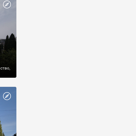
же
нство,