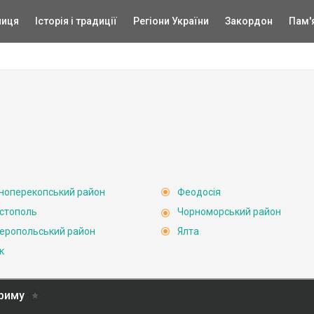
ниця
Історія і традиції
Регіони України
Закордон
Пам'
ноперекопський район
Феодосія
стополь
Чорноморський район
еропольський район
Ялта
к