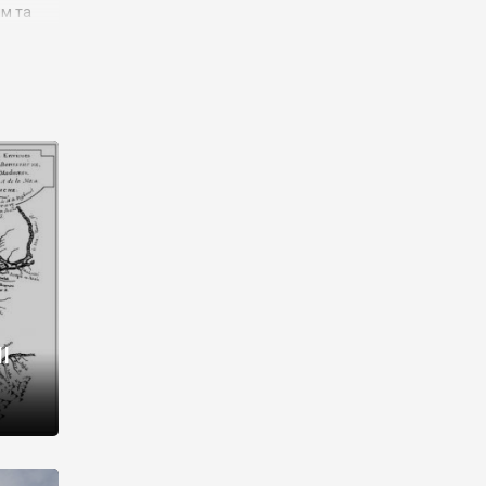
им та
ора і
є
го типу,
ей-
рний
ста:
 райони
від 2
I
і,
рукти,
 котрі