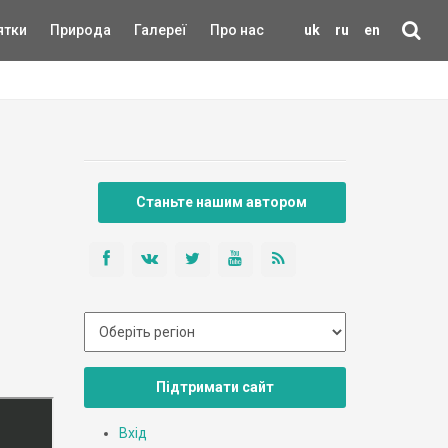
ятки
Природа
Галереї
Про нас
uk
ru
en
Станьте нашим автором
Підтримати сайт
Вхід