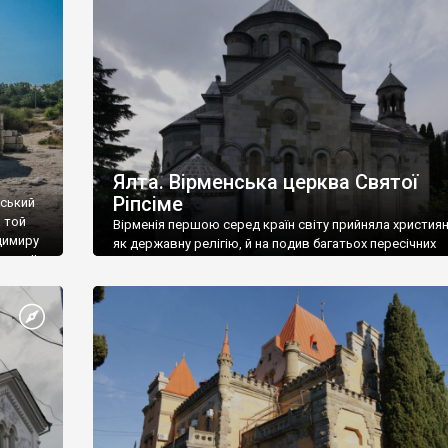
ефактів
називаються «повстяками» (postaki)…” “Вино. Крим
єкту
виробляє відмінне вино і його вдосталь: воно все ду
го».
легке біле і дуже […]
ти та
Ялта. Вірменська церква Святої
Ріпсіме
вський
 той
Вірменія першою серед країн світу прийняла христия
димиру
як державну релігію, й на подив багатьох пересічних
илю ІІ,
українців, які усіх кавказців вважають мусульманами,
 в
вірмени є відданими вірянами Христа