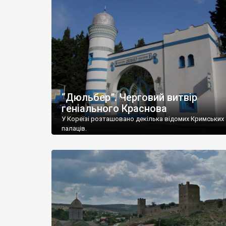
“Дюльбер”. Черговий витвір
геніального Краснова
У Кореїзі розташовано декілька відомих Кримських
палаців.