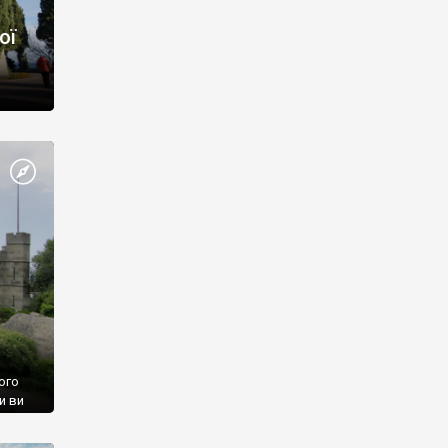
ої
ого
и ви