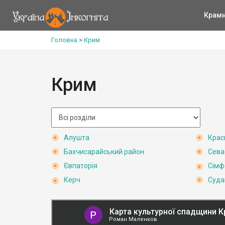
Крам
Головна
>
Крим
Крим
Алушта
Крас
Бахчисарайський район
Сева
Євпаторія
Сімф
Керч
Суда