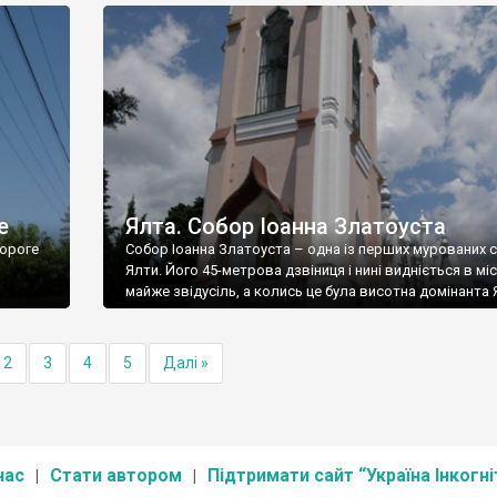
е
Ялта. Собор Іоанна Златоуста
ороге
Собор Іоанна Златоуста – одна із перших мурованих 
Ялти. Його 45-метрова дзвіниця і нині видніється в міс
майже звідусіль, а колись це була висотна домінанта 
2
3
4
5
Далі »
нас
Стати автором
Підтримати сайт “Україна Інкогні