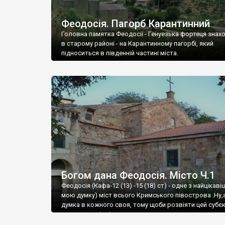
Феодосія. Пагорб Карантинний
Головна памятка Феодосії - Генуезька фортеця знах
в старому районі - на Карантинному пагорбі, який
підноситься в південній частині міста.
Богом дана Феодосія. Місто Ч.1
Феодосія (Кафа-12 (13) -15 (18) ст) - одне з найцікаві
мою думку) міст всього Кримського півострова .Ну,
думка в кожного своя, тому щоби розвіяти цей субєк
запрошую відвідати це