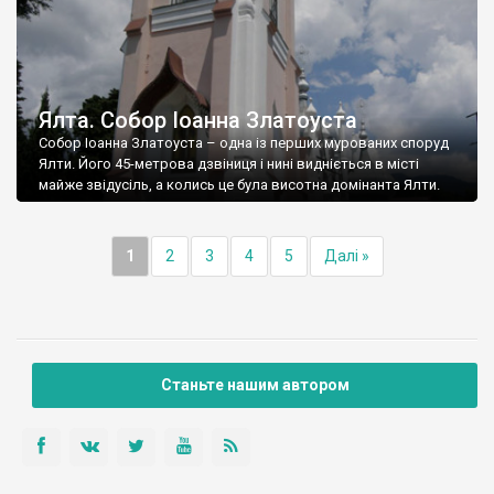
Ялта. Собор Іоанна Златоуста
Собор Іоанна Златоуста – одна із перших мурованих споруд
Ялти. Його 45-метрова дзвіниця і нині видніється в місті
майже звідусіль, а колись це була висотна домінанта Ялти.
1
2
3
4
5
Далі »
Станьте нашим автором