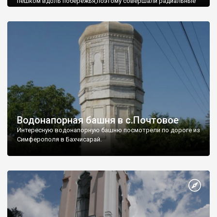
пешком вдоль побережья,поэтому совершали радиальные
вылазки из Оленевки.
Водонапорная башня в с.Почтовое
Интересную водонапорную башню посмотрели по дороге из
Симферополя в Бахчисарай.