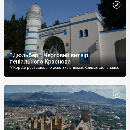
“Дюльбер”. Черговий витвір
геніального Краснова
У Кореїзі розташовано декілька відомих Кримських палаців.