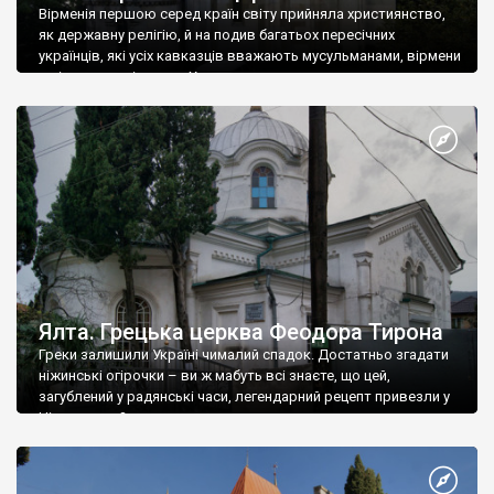
Вірменія першою серед країн світу прийняла християнство,
як державну релігію, й на подив багатьох пересічних
українців, які усіх кавказців вважають мусульманами, вірмени
є відданими вірянами Христа
Ялта. Грецька церква Феодора Тирона
Греки залишили Україні чималий спадок. Достатньо згадати
ніжинські огірочки – ви ж мабуть всі знаєте, що цей,
загублений у радянські часи, легендарний рецепт привезли у
Ніжин греки?