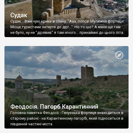
Судак
Судак... Вже чую крики в спину: "Ааа, попса! Муляжна фортеця!
Місце,туристами затерте до дір!..." Но то шо? А мене ще там
не було, ну не "дірявив" я там нічого... принаймні до цього літа.
Феодосія. Пагорб Карантинний
Головна памятка Феодосії - Генуезька фортеця знаходиться в
старому районі - на Карантинному пагорбі, який підноситься в
південній частині міста.