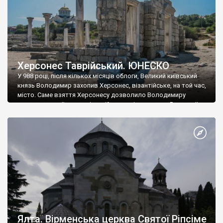
Херсонес Таврійський. ЮНЕСКО
У 988 році, після кількох місяців облоги, Великий київський
князь Володимир захопив Херсонес, візантійське, на той час,
місто. Саме взяття Херсонесу дозволило Володимиру
диктувати свої умови візантійському імператору Василю ІІ, та
одружитися з його дочкою Ганною. Цього ж року, в
Херсонесі Володимир-язичник, став Василем-християнином.
А потім було Хрещення Русі. На честь Херсонесу Таврійського
названо місто […]
Ялта. Вірменська церква Святої Ріпсіме