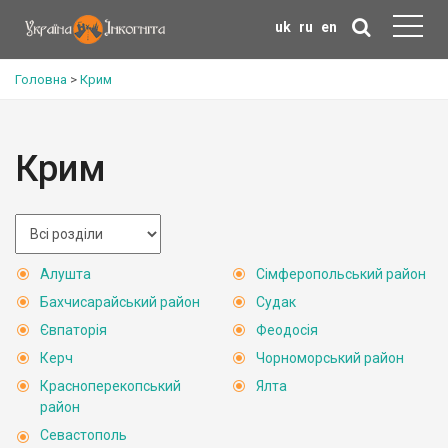
uk
ru
en
Головна
>
Крим
Крим
Алушта
Сімферопольський район
Бахчисарайський район
Судак
Євпаторія
Феодосія
Керч
Чорноморський район
Красноперекопський
Ялта
район
Севастополь