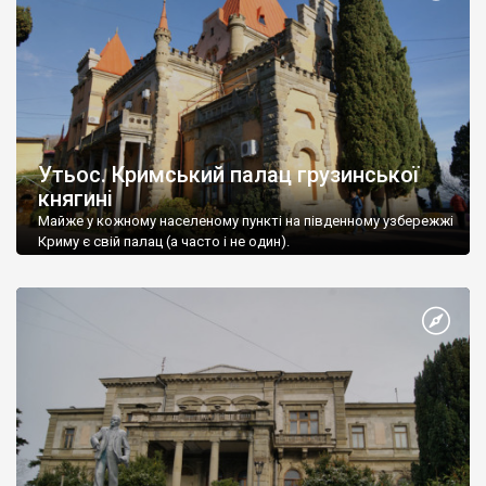
Утьос. Кримський палац грузинської
княгині
Майже у кожному населеному пункті на південному узбережжі
Криму є свій палац (а часто і не один).