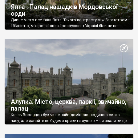
Ялта . Палац нащадків Мордовської
орди
Дивне місто все таки Ялта. Такого контрасту між багатством
і бідністю, між розкішшю і розрухою в Україні більше не
знайдеш.
Алупка. Місто, церква, парк і, звичайно,
палац
Князь Воронцов був чи не найвідомішою людиною свого
часу, але давайте не будемо кривити душею – чи знали ви це
прізвище до відвідин Алупки? Мабуть все таки ні.