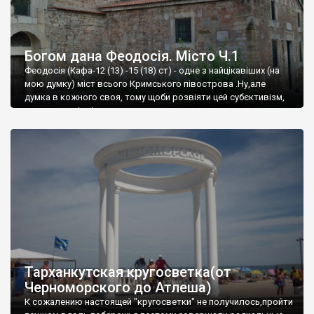
Богом дана Феодосія. Місто Ч.1
Феодосія (Кафа-12 (13) -15 (18) ст) - одне з найцікавіших (на
мою думку) міст всього Кримського півострова .Ну,але
думка в кожного своя, тому щоби розвіяти цей субєктивізм,
запрошую відвідати це
Тарханкутская кругосветка(от
Черноморского до Атлеша)
К сожалению настоящей "кругосветки" не получилось,пройти