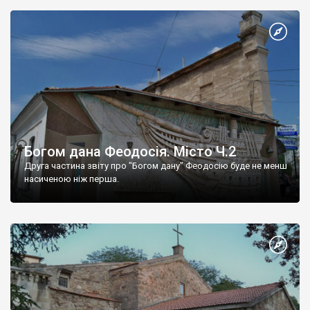
Богом дана Феодосія. Місто Ч.2
Друга частина звіту про "Богом дану" Феодосію буде не менш
насиченою ніж перша.