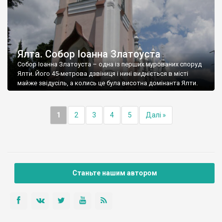
Ялта. Собор Іоанна Златоуста
Собор Іоанна Златоуста – одна із перших мурованих споруд
Ялти. Його 45-метрова дзвіниця і нині видніється в місті
майже звідусіль, а колись це була висотна домінанта Ялти.
1
2
3
4
5
Далі »
Станьте нашим автором