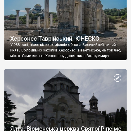
Херсонес Таврійський. ЮНЕСКО
У 988 році, після кількох місяців облоги, Великий київський
князь Володимир захопив Херсонес, візантійське, на той час,
місто. Саме взяття Херсонесу дозволило Володимиру
диктувати свої умови візантійському імператору Василю ІІ, та
одружитися з його дочкою Ганною. Цього ж року, в
Херсонесі Володимир-язичник, став Василем-християнином.
А потім було Хрещення Русі. На честь Херсонесу Таврійського
названо місто […]
Ялта. Вірменська церква Святої Ріпсіме