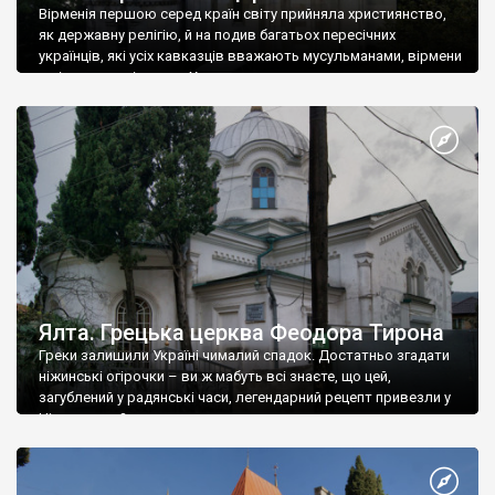
Вірменія першою серед країн світу прийняла християнство,
як державну релігію, й на подив багатьох пересічних
українців, які усіх кавказців вважають мусульманами, вірмени
є відданими вірянами Христа
Ялта. Грецька церква Феодора Тирона
Греки залишили Україні чималий спадок. Достатньо згадати
ніжинські огірочки – ви ж мабуть всі знаєте, що цей,
загублений у радянські часи, легендарний рецепт привезли у
Ніжин греки?