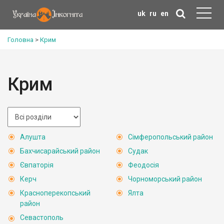
uk
ru
en
Головна
>
Крим
Крим
Алушта
Сімферопольський район
Бахчисарайський район
Судак
Євпаторія
Феодосія
Керч
Чорноморський район
Красноперекопський
Ялта
район
Севастополь