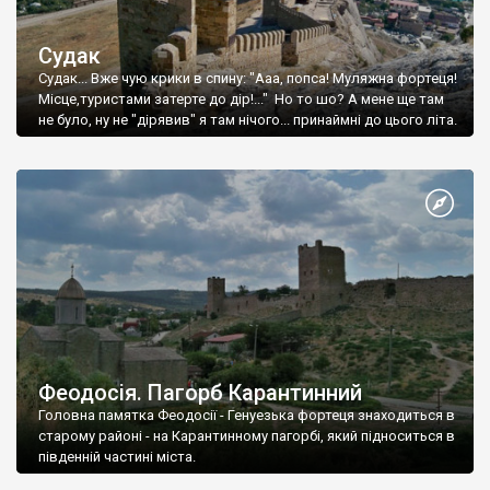
Судак
Судак... Вже чую крики в спину: "Ааа, попса! Муляжна фортеця!
Місце,туристами затерте до дір!..." Но то шо? А мене ще там
не було, ну не "дірявив" я там нічого... принаймні до цього літа.
Феодосія. Пагорб Карантинний
Головна памятка Феодосії - Генуезька фортеця знаходиться в
старому районі - на Карантинному пагорбі, який підноситься в
південній частині міста.