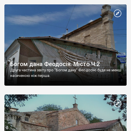
Богом дана Феодосія. Місто Ч.2
Друга частина звіту про "Богом дану" Феодосію буде не менш
насиченою ніж перша.