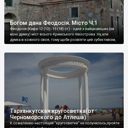
Богом дана Феодосія. Місто Ч.1
Феодосія (Кафа-12 (13) -15 (18) ст) - одне з найцікавіших (на
мою думку) міст всього Кримського півострова .Ну,але
думка в кожного своя, тому щоби розвіяти цей субєктивізм,
запрошую відвідати це
Тарханкутская кругосветка(от
Черноморского до Атлеша)
К сожалению настоящей "кругосветки" не получилось,пройти