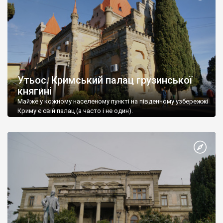
Утьос. Кримський палац грузинської
княгині
Майже у кожному населеному пункті на південному узбережжі
Криму є свій палац (а часто і не один).