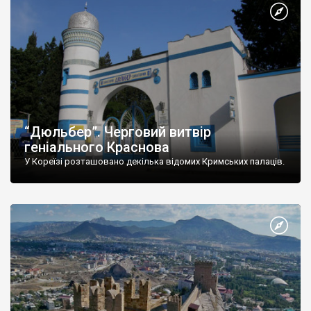
“Дюльбер”. Черговий витвір
геніального Краснова
У Кореїзі розташовано декілька відомих Кримських палаців.