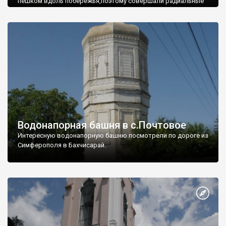
пешком вдоль побережья,поэтому совершали радиальные
вылазки из Оленевки.
Водонапорная башня в с.Почтовое
Интересную водонапорную башню посмотрели по дороге из
Симферополя в Бахчисарай.