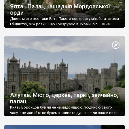
Ялта . Палац нащадків Мордовської
орди
Дивне місто все таки Ялта. Такого контрасту між багатством
і бідністю, між розкішшю і розрухою в Україні більше не
знайдеш.
Алупка. Місто, церква, парк і, звичайно,
палац
Князь Воронцов був чи не найвідомішою людиною свого
часу, але давайте не будемо кривити душею – чи знали ви це
прізвище до відвідин Алупки? Мабуть все таки ні.