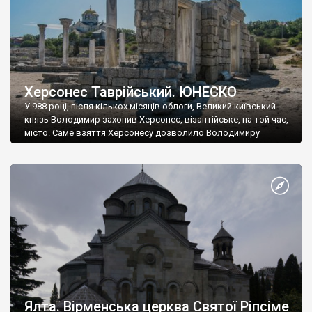
Херсонес Таврійський. ЮНЕСКО
У 988 році, після кількох місяців облоги, Великий київський
князь Володимир захопив Херсонес, візантійське, на той час,
місто. Саме взяття Херсонесу дозволило Володимиру
диктувати свої умови візантійському імператору Василю ІІ, та
одружитися з його дочкою Ганною. Цього ж року, в
Херсонесі Володимир-язичник, став Василем-християнином.
А потім було Хрещення Русі. На честь Херсонесу Таврійського
названо місто […]
Ялта. Вірменська церква Святої Ріпсіме