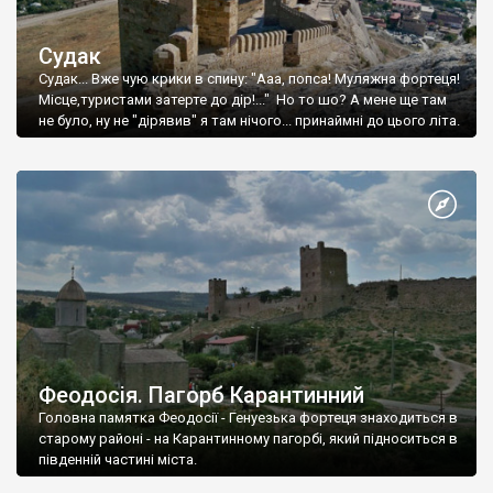
Судак
Судак... Вже чую крики в спину: "Ааа, попса! Муляжна фортеця!
Місце,туристами затерте до дір!..." Но то шо? А мене ще там
не було, ну не "дірявив" я там нічого... принаймні до цього літа.
Феодосія. Пагорб Карантинний
Головна памятка Феодосії - Генуезька фортеця знаходиться в
старому районі - на Карантинному пагорбі, який підноситься в
південній частині міста.