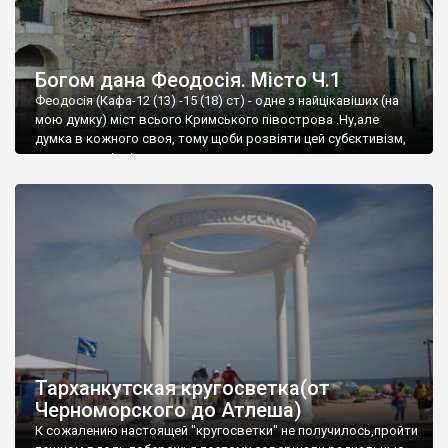
Богом дана Феодосія. Місто Ч.1
Феодосія (Кафа-12 (13) -15 (18) ст) - одне з найцікавіших (на
мою думку) міст всього Кримського півострова .Ну,але
думка в кожного своя, тому щоби розвіяти цей субєктивізм,
запрошую відвідати це
Тарханкутская кругосветка(от
Черноморского до Атлеша)
К сожалению настоящей "кругосветки" не получилось,пройти