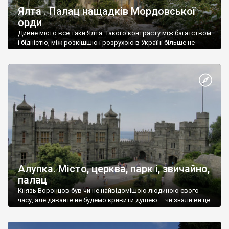
Ялта . Палац нащадків Мордовської
орди
Дивне місто все таки Ялта. Такого контрасту між багатством
і бідністю, між розкішшю і розрухою в Україні більше не
знайдеш.
Алупка. Місто, церква, парк і, звичайно,
палац
Князь Воронцов був чи не найвідомішою людиною свого
часу, але давайте не будемо кривити душею – чи знали ви це
прізвище до відвідин Алупки? Мабуть все таки ні.