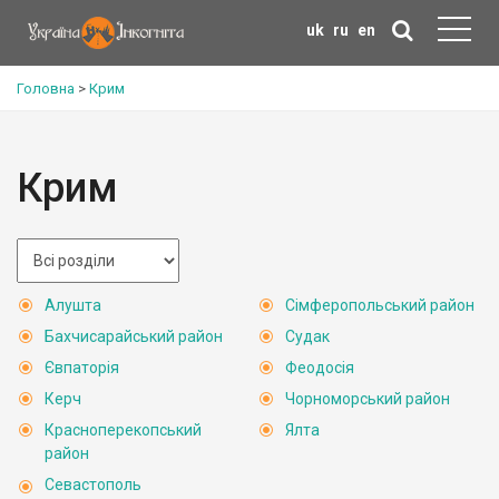
uk
ru
en
Головна
>
Крим
Крим
Алушта
Сімферопольський район
Бахчисарайський район
Судак
Євпаторія
Феодосія
Керч
Чорноморський район
Красноперекопський
Ялта
район
Севастополь