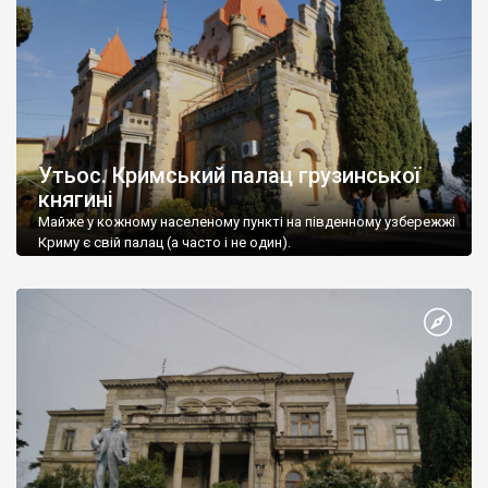
Утьос. Кримський палац грузинської
княгині
Майже у кожному населеному пункті на південному узбережжі
Криму є свій палац (а часто і не один).