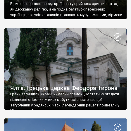
Вірменія першою серед країн світу прийняла християнство,
як державну релігію, й на подив багатьох пересічних
українців, які усіх кавказців вважають мусульманами, вірмени
є відданими вірянами Христа
Ялта. Грецька церква Феодора Тирона
Греки залишили Україні чималий спадок. Достатньо згадати
ніжинські огірочки – ви ж мабуть всі знаєте, що цей,
загублений у радянські часи, легендарний рецепт привезли у
Ніжин греки?