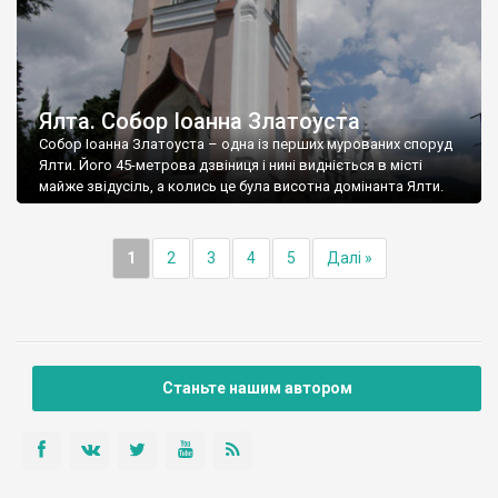
Ялта. Собор Іоанна Златоуста
Собор Іоанна Златоуста – одна із перших мурованих споруд
Ялти. Його 45-метрова дзвіниця і нині видніється в місті
майже звідусіль, а колись це була висотна домінанта Ялти.
1
2
3
4
5
Далі »
Станьте нашим автором