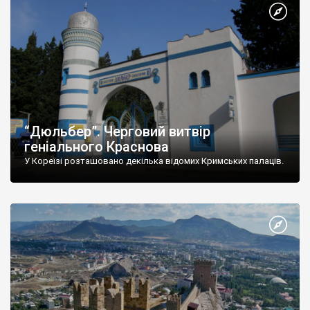
“Дюльбер”. Черговий витвір
геніального Краснова
У Кореїзі розташовано декілька відомих Кримських палаців.