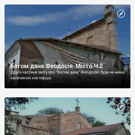
Богом дана Феодосія. Місто Ч.2
Друга частина звіту про "Богом дану" Феодосію буде не менш
насиченою ніж перша.