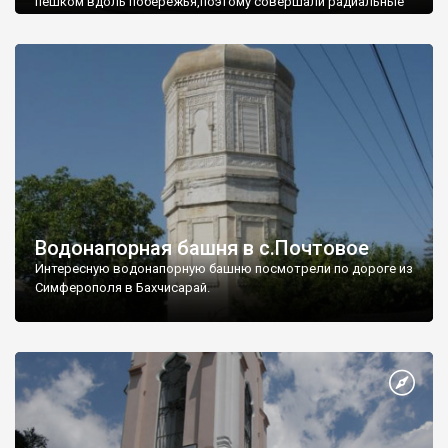
пешком вдоль побережья,поэтому совершали радиальные
вылазки из Оленевки.
Водонапорная башня в с.Почтовое
Интересную водонапорную башню посмотрели по дороге из
Симферополя в Бахчисарай.