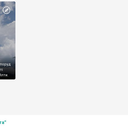
споруд
ті
Ялти.
та”