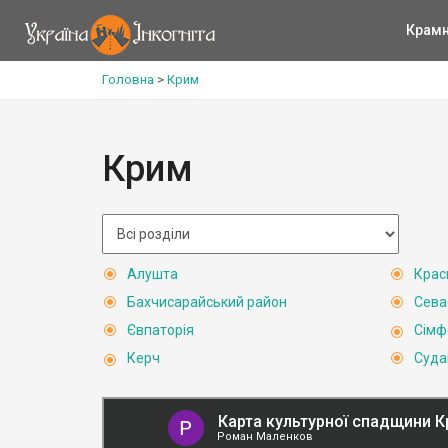
Крам
Головна
>
Крим
Крим
Алушта
Крас
Бахчисарайський район
Сева
Євпаторія
Сімф
Керч
Суда