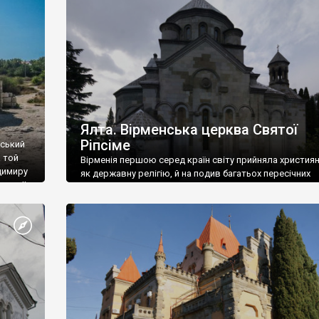
ефактів
називаються «повстяками» (postaki)…” “Вино. Крим
єкту
виробляє відмінне вино і його вдосталь: воно все ду
го».
легке біле і дуже […]
ти та
Ялта. Вірменська церква Святої
Ріпсіме
вський
 той
Вірменія першою серед країн світу прийняла христия
димиру
як державну релігію, й на подив багатьох пересічних
илю ІІ,
українців, які усіх кавказців вважають мусульманами,
 в
вірмени є відданими вірянами Христа