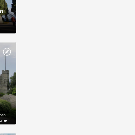
ої
ого
и ви