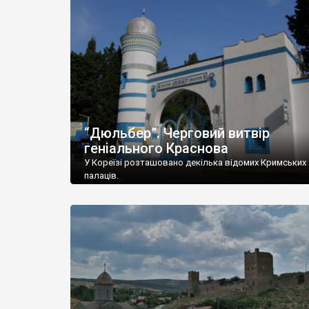
“Дюльбер”. Черговий витвір
геніального Краснова
У Кореїзі розташовано декілька відомих Кримських
палаців.