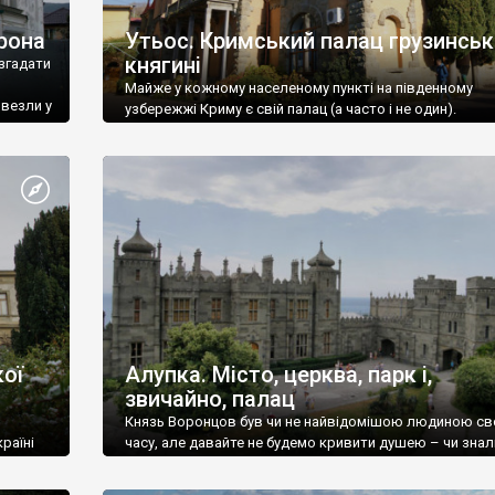
рона
Утьос. Кримський палац грузинськ
княгині
згадати
Майже у кожному населеному пункті на південному
ивезли у
узбережжі Криму є свій палац (а часто і не один).
ої
Алупка. Місто, церква, парк і,
звичайно, палац
Князь Воронцов був чи не найвідомішою людиною св
раїні
часу, але давайте не будемо кривити душею – чи знал
це прізвище до відвідин Алупки? Мабуть все таки ні.