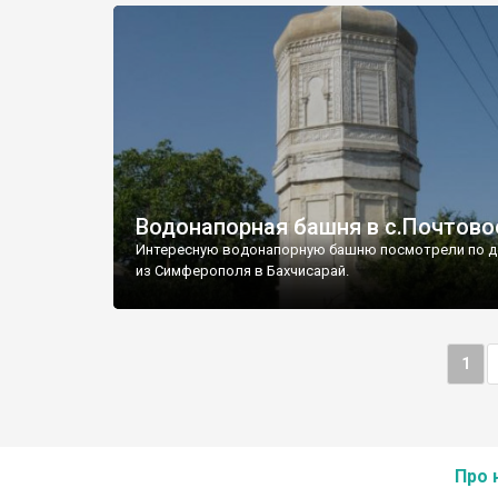
Водонапорная башня в с.Почтово
Интересную водонапорную башню посмотрели по д
из Симферополя в Бахчисарай.
1
Про 