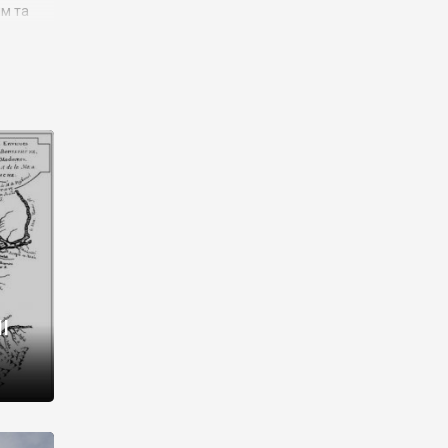
им та
ора і
є
го типу,
ей-
рний
ста:
 райони
від 2
I
і,
рукти,
 котрі