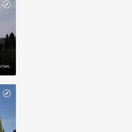
же
нство,