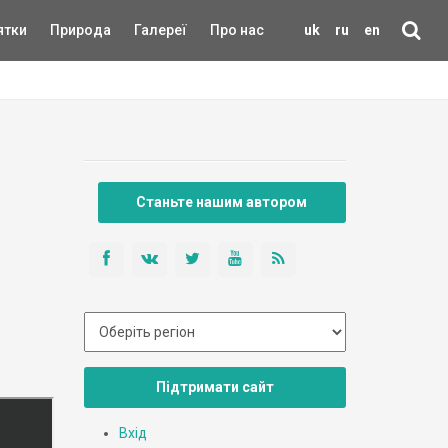
ятки
Природа
Галереї
Про нас
uk
ru
en
Станьте нашим автором
Підтримати сайт
Вхід