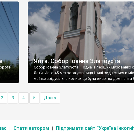
е
Ялта. Собор Іоанна Златоуста
ороге
Собор Іоанна Златоуста – одна із перших мурованих 
Ялти. Його 45-метрова дзвіниця і нині видніється в міс
майже звідусіль, а колись це була висотна домінанта 
2
3
4
5
Далі »
нас
Стати автором
Підтримати сайт “Україна Інкогні