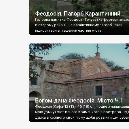
Феодосія. Пагорб Карантинний
Головна памятка Феодосії - Генуезька фортеця знах
в старому районі - на Карантинному пагорбі, який
підноситься в південній частині міста.
Богом дана Феодосія. Місто Ч.1
Феодосія (Кафа-12 (13) -15 (18) ст) - одне з найцікаві
мою думку) міст всього Кримського півострова .Ну,
думка в кожного своя, тому щоби розвіяти цей субєк
запрошую відвідати це