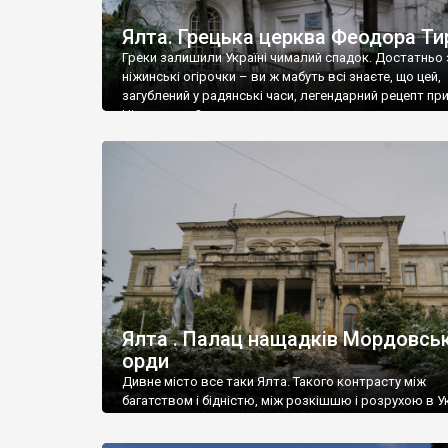
Ялта. Грецька церква Феодора Ти
Греки залишили Україні чималий спадок. Достатньо 
ніжинські огірочки – ви ж мабуть всі знаєте, що цей,
загублений у радянські часи, легендарний рецепт пр
Ніжин греки?
Ялта . Палац нащадків Мордовськ
орди
Дивне місто все таки Ялта. Такого контрасту між
багатством і бідністю, між розкішшю і розрухою в Ук
більше не знайдеш.