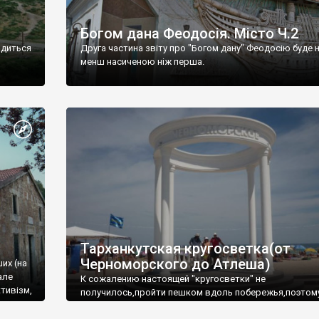
Богом дана Феодосія. Місто Ч.2
одиться
Друга частина звіту про "Богом дану" Феодосію буде 
менш насиченою ніж перша.
Тарханкутская кругосветка(от
Черноморского до Атлеша)
ших (на
але
К сожалению настоящей "кругосветки" не
тивізм,
получилось,пройти пешком вдоль побережья,поэтом
совершали радиальные вылазки из Оленевки.