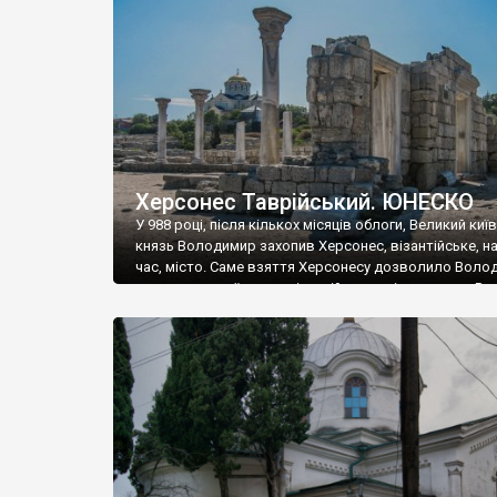
музею «Новгородський музей-заповідник» сотні арт
візантійської доби. Раритети викрадені з фондів об’
культурної спадщини ЮНЕСКО «Херсонеса Таврійсько
Офіційно – на виставку «Золото Візантії», але експер
влада в Україні вважають це лише […]
Херсонес Таврійський. ЮНЕСКО
У 988 році, після кількох місяців облоги, Великий киї
князь Володимир захопив Херсонес, візантійське, на
час, місто. Саме взяття Херсонесу дозволило Воло
диктувати свої умови візантійському імператору Вас
та одружитися з його дочкою Ганною. Цього ж року,
Херсонесі Володимир-язичник, став Василем-
християнином. А потім було Хрещення Русі. На честь
Херсонесу Таврійського названо місто […]