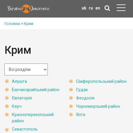
uk
ru
en
Головна
>
Крим
Крим
Алушта
Сімферопольський район
Бахчисарайський район
Судак
Євпаторія
Феодосія
Керч
Чорноморський район
Красноперекопський
Ялта
район
Севастополь