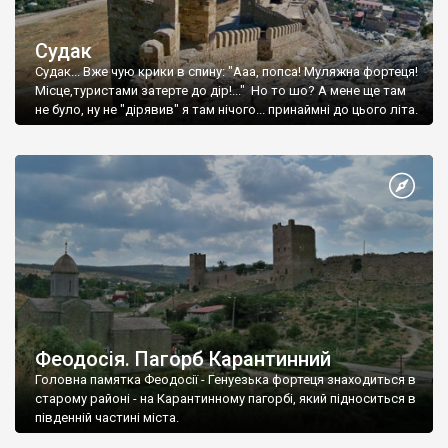
Судак
Судак... Вже чую крики в спину: "Ааа, попса! Муляжна фортеця!
Місце,туристами затерте до дір!..." Но то шо? А мене ще там
не було, ну не "дірявив" я там нічого... принаймні до цього літа.
Феодосія. Пагорб Карантинний
Головна памятка Феодосії - Генуезька фортеця знаходиться в
старому районі - на Карантинному пагорбі, який підноситься в
південній частині міста.