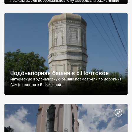
пешком вдоль побережья,поэтому совершали радиальные
вылазки из Оленевки.
Водонапорная башня в с.Почтовое
Интересную водонапорную башню посмотрели по дороге из
Симферополя в Бахчисарай.