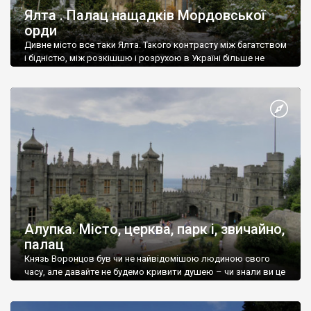
Ялта . Палац нащадків Мордовської
орди
Дивне місто все таки Ялта. Такого контрасту між багатством
і бідністю, між розкішшю і розрухою в Україні більше не
знайдеш.
Алупка. Місто, церква, парк і, звичайно,
палац
Князь Воронцов був чи не найвідомішою людиною свого
часу, але давайте не будемо кривити душею – чи знали ви це
прізвище до відвідин Алупки? Мабуть все таки ні.