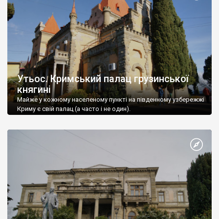
Утьос. Кримський палац грузинської
княгині
Майже у кожному населеному пункті на південному узбережжі
Криму є свій палац (а часто і не один).