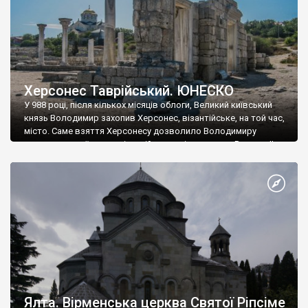
Херсонес Таврійський. ЮНЕСКО
У 988 році, після кількох місяців облоги, Великий київський
князь Володимир захопив Херсонес, візантійське, на той час,
місто. Саме взяття Херсонесу дозволило Володимиру
диктувати свої умови візантійському імператору Василю ІІ, та
одружитися з його дочкою Ганною. Цього ж року, в
Херсонесі Володимир-язичник, став Василем-християнином.
А потім було Хрещення Русі. На честь Херсонесу Таврійського
названо місто […]
Ялта. Вірменська церква Святої Ріпсіме