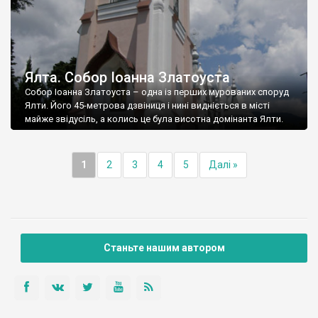
Ялта. Собор Іоанна Златоуста
Собор Іоанна Златоуста – одна із перших мурованих споруд
Ялти. Його 45-метрова дзвіниця і нині видніється в місті
майже звідусіль, а колись це була висотна домінанта Ялти.
1
2
3
4
5
Далі »
Станьте нашим автором