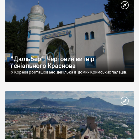
“Дюльбер”. Черговий витвір
геніального Краснова
У Кореїзі розташовано декілька відомих Кримських палаців.