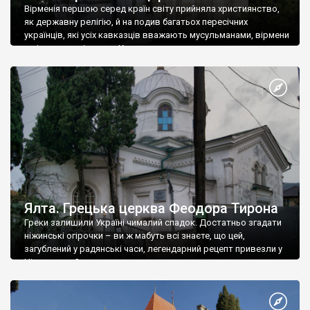
Вірменія першою серед країн світу прийняла християнство,
як державну релігію, й на подив багатьох пересічних
українців, які усіх кавказців вважають мусульманами, вірмени
є відданими вірянами Христа
Ялта. Грецька церква Феодора Тирона
Греки залишили Україні чималий спадок. Достатньо згадати
ніжинські огірочки – ви ж мабуть всі знаєте, що цей,
загублений у радянські часи, легендарний рецепт привезли у
Ніжин греки?