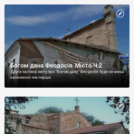
Богом дана Феодосія. Місто Ч.2
Друга частина звіту про "Богом дану" Феодосію буде не менш
насиченою ніж перша.