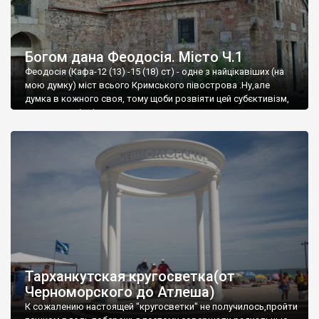
Богом дана Феодосія. Місто Ч.1
Феодосія (Кафа-12 (13) -15 (18) ст) - одне з найцікавіших (на
мою думку) міст всього Кримського півострова .Ну,але
думка в кожного своя, тому щоби розвіяти цей субєктивізм,
запрошую відвідати це
Тарханкутская кругосветка(от
Черноморского до Атлеша)
К сожалению настоящей "кругосветки" не получилось,пройти