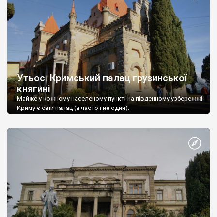
Утьос. Кримський палац грузинської
княгині
Майже у кожному населеному пункті на південному узбережжі
Криму є свій палац (а часто і не один).