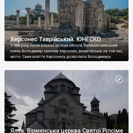
Херсонес Таврійський. ЮНЕСКО
У 988 році, після кількох місяців облоги, Великий київський
князь Володимир захопив Херсонес, візантійське, на той час,
місто. Саме взяття Херсонесу дозволило Володимиру
диктувати свої умови візантійському імператору Василю ІІ, та
одружитися з його дочкою Ганною. Цього ж року, в
Херсонесі Володимир-язичник, став Василем-християнином.
А потім було Хрещення Русі. На честь Херсонесу Таврійського
названо місто […]
Ялта. Вірменська церква Святої Ріпсіме