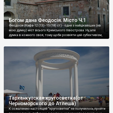
Богом дана Феодосія. Місто Ч.1
Феодосія (Кафа-12 (13) -15 (18) ст) - одне з найцікавіших (на
мою думку) міст всього Кримського півострова .Ну,але
думка в кожного своя, тому щоби розвіяти цей субєктивізм,
запрошую відвідати це
Тарханкутская кругосветка(от
Черноморского до Атлеша)
К сожалению настоящей "кругосветки" не получилось,пройти