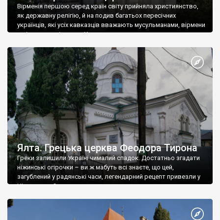
Вірменія першою серед країн світу прийняла християнство,
як державну релігію, й на подив багатьох пересічних
українців, які усіх кавказців вважають мусульманами, вірмени
є відданими вірянами Христа
Ялта. Грецька церква Феодора Тирона
Греки залишили Україні чималий спадок. Достатньо згадати
ніжинські огірочки – ви ж мабуть всі знаєте, що цей,
загублений у радянські часи, легендарний рецепт привезли у
Ніжин греки?