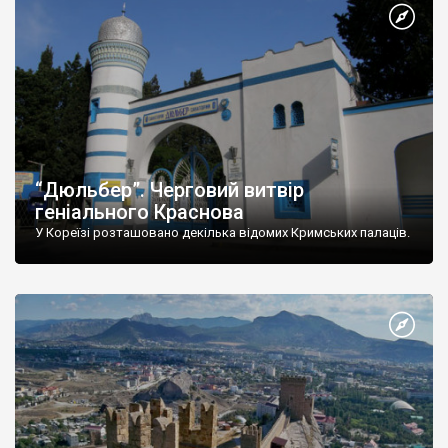
“Дюльбер”. Черговий витвір
геніального Краснова
У Кореїзі розташовано декілька відомих Кримських палаців.