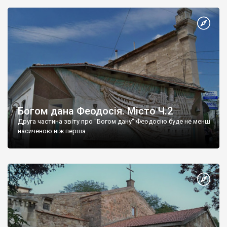
Богом дана Феодосія. Місто Ч.2
Друга частина звіту про "Богом дану" Феодосію буде не менш
насиченою ніж перша.