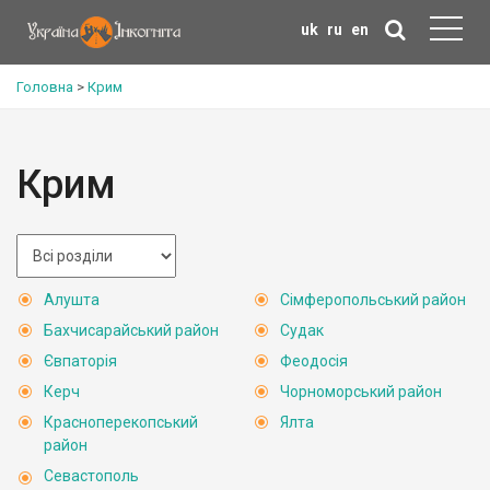
uk
ru
en
Головна
>
Крим
Крим
Алушта
Сімферопольський район
Бахчисарайський район
Судак
Євпаторія
Феодосія
Керч
Чорноморський район
Красноперекопський
Ялта
район
Севастополь