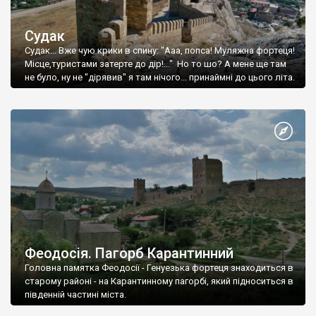
Судак
Судак... Вже чую крики в спину: "Ааа, попса! Муляжна фортеця!
Місце,туристами затерте до дір!..." Но то шо? А мене ще там
не було, ну не "дірявив" я там нічого... принаймні до цього літа.
Феодосія. Пагорб Карантинний
Головна памятка Феодосії - Генуезька фортеця знаходиться в
старому районі - на Карантинному пагорбі, який підноситься в
південній частині міста.