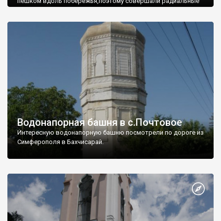
пешком вдоль побережья,поэтому совершали радиальные
вылазки из Оленевки.
Водонапорная башня в с.Почтовое
Интересную водонапорную башню посмотрели по дороге из
Симферополя в Бахчисарай.