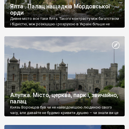
Ялта . Палац нащадків Мордовської
орди
Дивне місто все таки Ялта. Такого контрасту між багатством
і бідністю, між розкішшю і розрухою в Україні більше не
знайдеш.
Алупка. Місто, церква, парк і, звичайно,
палац
Князь Воронцов був чи не найвідомішою людиною свого
часу, але давайте не будемо кривити душею – чи знали ви це
прізвище до відвідин Алупки? Мабуть все таки ні.