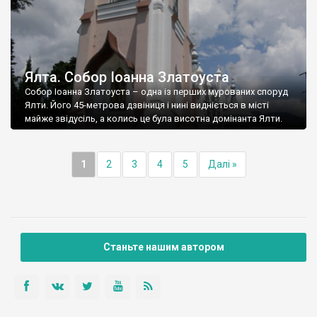
Ялта. Собор Іоанна Златоуста
Собор Іоанна Златоуста – одна із перших мурованих споруд
Ялти. Його 45-метрова дзвіниця і нині видніється в місті
майже звідусіль, а колись це була висотна домінанта Ялти.
1
2
3
4
5
Далі »
Станьте нашим автором