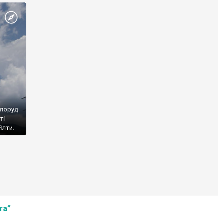
споруд
ті
Ялти.
та”