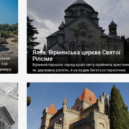
ефактів
називаються «повстяками» (postaki)…” “Вино. Крим
єкту
виробляє відмінне вино і його вдосталь: воно все ду
го».
легке біле і дуже […]
ти та
Ялта. Вірменська церква Святої
Ріпсіме
вський
 той
Вірменія першою серед країн світу прийняла христия
димиру
як державну релігію, й на подив багатьох пересічних
илю ІІ,
українців, які усіх кавказців вважають мусульманами,
 в
вірмени є відданими вірянами Христа