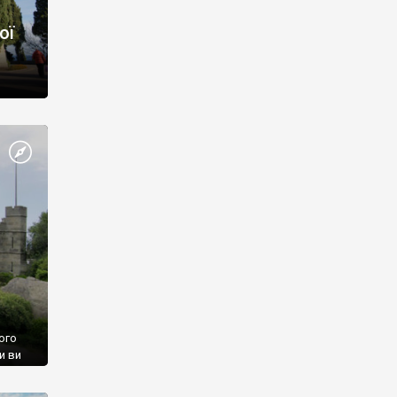
ої
ого
и ви