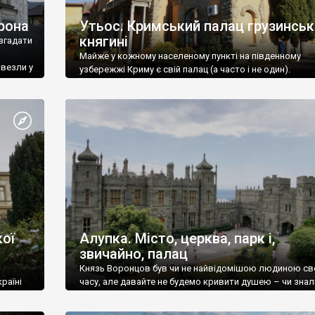
рона
Утьос. Кримський палац грузинськ
княгині
згадати
Майже у кожному населеному пункті на південному
ивезли у
узбережжі Криму є свій палац (а часто і не один).
ої
Алупка. Місто, церква, парк і,
звичайно, палац
Князь Воронцов був чи не найвідомішою людиною св
раїні
часу, але давайте не будемо кривити душею – чи знал
це прізвище до відвідин Алупки? Мабуть все таки ні.