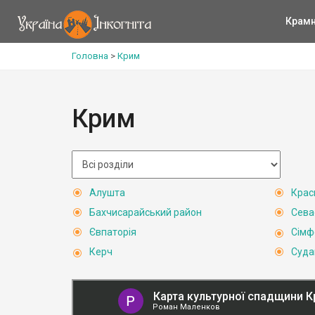
Крам
Головна
>
Крим
Крим
Алушта
Крас
Бахчисарайський район
Сева
Євпаторія
Сімф
Керч
Суда