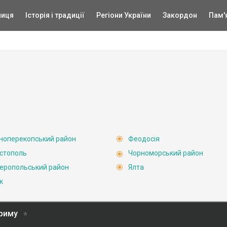
ниця
Історія і традиції
Регіони України
Закордон
Пам'
ноперекопський район
Феодосія
стополь
Чорноморський район
еропольський район
Ялта
к