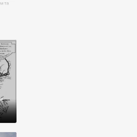
им та
ора і
є
го типу,
ей-
рний
ста:
 райони
від 2
I
і,
рукти,
 котрі