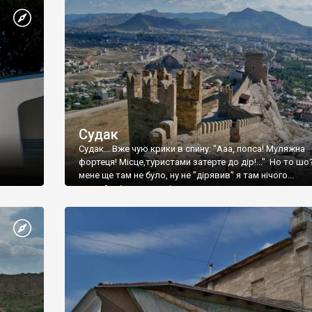
Судак
Судак... Вже чую крики в спину: "Ааа, попса! Муляжна
фортеця! Місце,туристами затерте до дір!..." Но то шо
мене ще там не було, ну не "дірявив" я там нічого...
принаймні до цього літа.