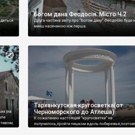
Богом дана Феодосія. Місто Ч.2
одиться
Друга частина звіту про "Богом дану" Феодосію буде 
менш насиченою ніж перша.
Тарханкутская кругосветка(от
Черноморского до Атлеша)
ших (на
але
К сожалению настоящей "кругосветки" не
тивізм,
получилось,пройти пешком вдоль побережья,поэтом
совершали радиальные вылазки из Оленевки.