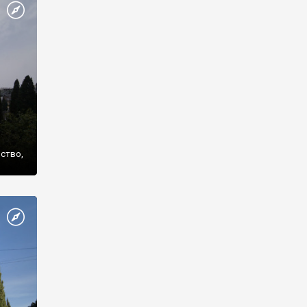
же
нство,