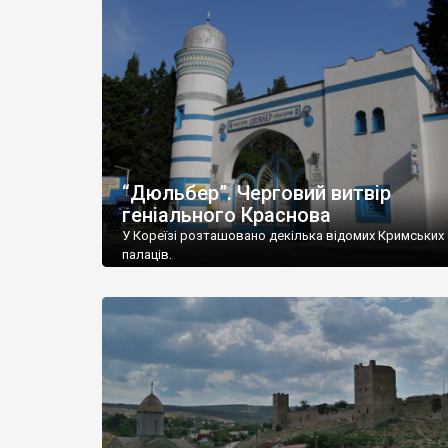
“Дюльбер”. Черговий витвір
геніального Краснова
У Кореїзі розташовано декілька відомих Кримських
палаців.