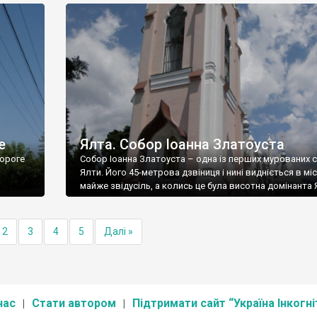
е
Ялта. Собор Іоанна Златоуста
ороге
Собор Іоанна Златоуста – одна із перших мурованих 
Ялти. Його 45-метрова дзвіниця і нині видніється в міс
майже звідусіль, а колись це була висотна домінанта 
2
3
4
5
Далі »
нас
Стати автором
Підтримати сайт “Україна Інкогні