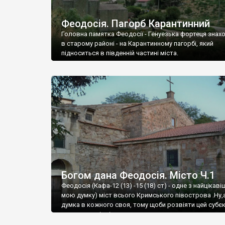
Феодосія. Пагорб Карантинний
Головна памятка Феодосії - Генуезька фортеця знах
в старому районі - на Карантинному пагорбі, який
підноситься в південній частині міста.
Богом дана Феодосія. Місто Ч.1
Феодосія (Кафа-12 (13) -15 (18) ст) - одне з найцікаві
мою думку) міст всього Кримського півострова .Ну,
думка в кожного своя, тому щоби розвіяти цей субєк
запрошую відвідати це