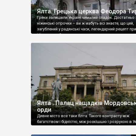
Ялта. Грецька церква Феодора Ти
Греки залишили Україні чималий спадок. Достатньо 
ніжинські огірочки – ви ж мабуть всі знаєте, що цей,
загублений у радянські часи, легендарний рецепт пр
Ніжин греки?
Ялта . Палац нащадків Мордовськ
орди
Дивне місто все таки Ялта. Такого контрасту між
багатством і бідністю, між розкішшю і розрухою в Ук
більше не знайдеш.