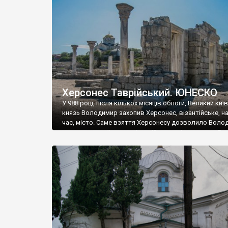
музею «Новгородський музей-заповідник» сотні арт
візантійської доби. Раритети викрадені з фондів об’
культурної спадщини ЮНЕСКО «Херсонеса Таврійсько
Офіційно – на виставку «Золото Візантії», але експер
влада в Україні вважають це лише […]
Херсонес Таврійський. ЮНЕСКО
У 988 році, після кількох місяців облоги, Великий киї
князь Володимир захопив Херсонес, візантійське, на
час, місто. Саме взяття Херсонесу дозволило Воло
диктувати свої умови візантійському імператору Вас
та одружитися з його дочкою Ганною. Цього ж року,
Херсонесі Володимир-язичник, став Василем-
християнином. А потім було Хрещення Русі. На честь
Херсонесу Таврійського названо місто […]