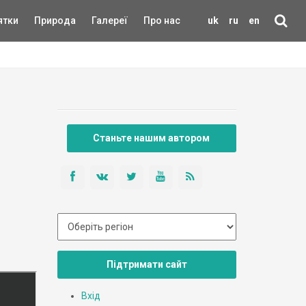
ятки
Природа
Галереї
Про нас
uk
ru
en
Станьте нашим автором
Підтримати сайт
Вхід