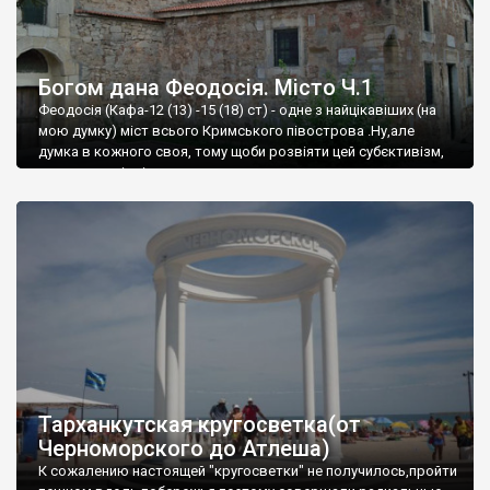
Богом дана Феодосія. Місто Ч.1
Феодосія (Кафа-12 (13) -15 (18) ст) - одне з найцікавіших (на
мою думку) міст всього Кримського півострова .Ну,але
думка в кожного своя, тому щоби розвіяти цей субєктивізм,
запрошую відвідати це
Тарханкутская кругосветка(от
Черноморского до Атлеша)
К сожалению настоящей "кругосветки" не получилось,пройти