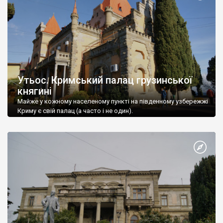
Утьос. Кримський палац грузинської
княгині
Майже у кожному населеному пункті на південному узбережжі
Криму є свій палац (а часто і не один).