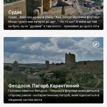
Судак
Судак... Вже чую крики в спину: "Ааа, попса! Муляжна фортеця!
Місце,туристами затерте до дір!..." Но то шо? А мене ще там
не було, ну не "дірявив" я там нічого... принаймні до цього літа.
Феодосія. Пагорб Карантинний
Головна памятка Феодосії - Генуезька фортеця знаходиться в
старому районі - на Карантинному пагорбі, який підноситься в
південній частині міста.