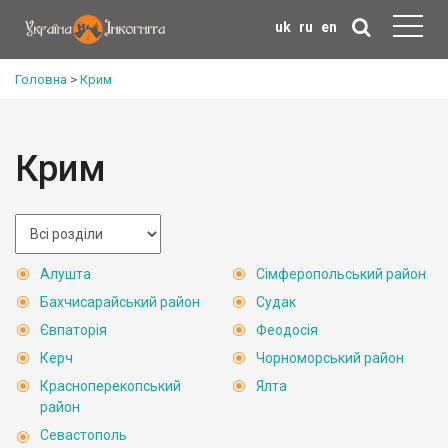
uk
ru
en
Головна
>
Крим
Крим
Алушта
Сімферопольський район
Бахчисарайський район
Судак
Євпаторія
Феодосія
Керч
Чорноморський район
Красноперекопський
Ялта
район
Севастополь