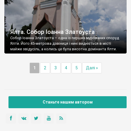
Ялта. Собор Іоанна Златоуста
Собор Іоанна Златоуста – одна із перших мурованих споруд
Ялти. Його 45-метрова дзвіниця і нині видніється в місті
майже звідусіль, а колись це була висотна домінанта Ялти.
1
2
3
4
5
Далі »
Станьте нашим автором