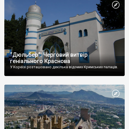
“Дюльбер”. Черговий витвір
геніального Краснова
У Кореїзі розташовано декілька відомих Кримських палаців.