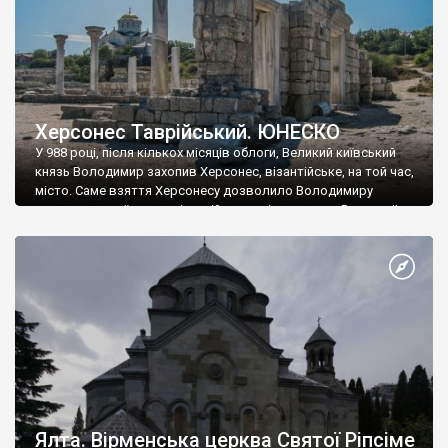
Херсонес Таврійський. ЮНЕСКО
У 988 році, після кількох місяців облоги, Великий київський
князь Володимир захопив Херсонес, візантійське, на той час,
місто. Саме взяття Херсонесу дозволило Володимиру
диктувати свої умови візантійському імператору Василю ІІ, та
одружитися з його дочкою Ганною. Цього ж року, в
Херсонесі Володимир-язичник, став Василем-християнином.
А потім було Хрещення Русі. На честь Херсонесу Таврійського
названо місто […]
Ялта. Вірменська церква Святої Ріпсіме