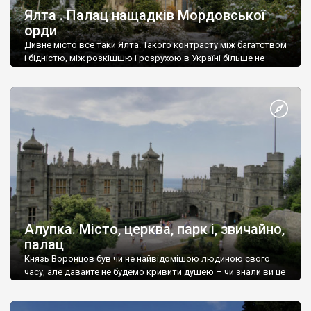
Ялта . Палац нащадків Мордовської
орди
Дивне місто все таки Ялта. Такого контрасту між багатством
і бідністю, між розкішшю і розрухою в Україні більше не
знайдеш.
Алупка. Місто, церква, парк і, звичайно,
палац
Князь Воронцов був чи не найвідомішою людиною свого
часу, але давайте не будемо кривити душею – чи знали ви це
прізвище до відвідин Алупки? Мабуть все таки ні.