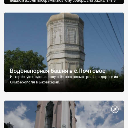
пешком вдоль побережья,поэтому совершали радиальные
вылазки из Оленевки.
Водонапорная башня в с.Почтовое
Интересную водонапорную башню посмотрели по дороге из
Симферополя в Бахчисарай.