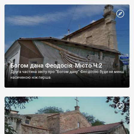
Богом дана Феодосія. Місто Ч.2
Друга частина звіту про "Богом дану" Феодосію буде не менш
насиченою ніж перша.