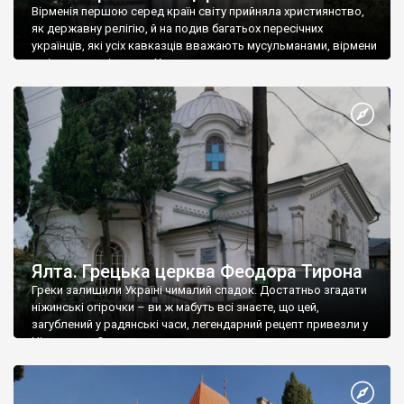
Вірменія першою серед країн світу прийняла християнство,
як державну релігію, й на подив багатьох пересічних
українців, які усіх кавказців вважають мусульманами, вірмени
є відданими вірянами Христа
Ялта. Грецька церква Феодора Тирона
Греки залишили Україні чималий спадок. Достатньо згадати
ніжинські огірочки – ви ж мабуть всі знаєте, що цей,
загублений у радянські часи, легендарний рецепт привезли у
Ніжин греки?