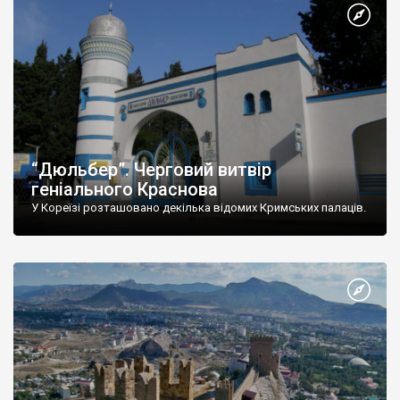
“Дюльбер”. Черговий витвір
геніального Краснова
У Кореїзі розташовано декілька відомих Кримських палаців.