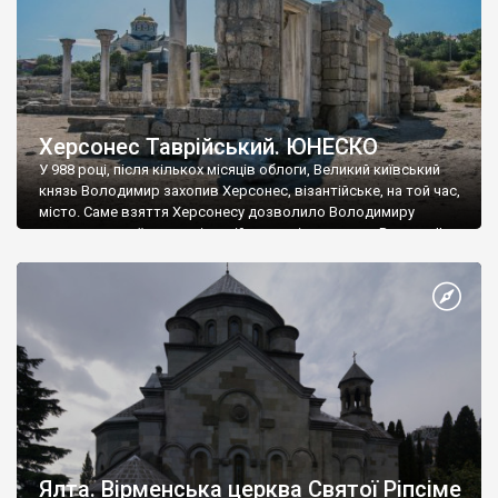
Херсонес Таврійський. ЮНЕСКО
У 988 році, після кількох місяців облоги, Великий київський
князь Володимир захопив Херсонес, візантійське, на той час,
місто. Саме взяття Херсонесу дозволило Володимиру
диктувати свої умови візантійському імператору Василю ІІ, та
одружитися з його дочкою Ганною. Цього ж року, в
Херсонесі Володимир-язичник, став Василем-християнином.
А потім було Хрещення Русі. На честь Херсонесу Таврійського
названо місто […]
Ялта. Вірменська церква Святої Ріпсіме