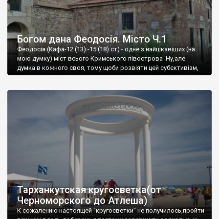
Богом дана Феодосія. Місто Ч.1
Феодосія (Кафа-12 (13) -15 (18) ст) - одне з найцікавіших (на
мою думку) міст всього Кримського півострова .Ну,але
думка в кожного своя, тому щоби розвіяти цей субєктивізм,
запрошую відвідати це
Тарханкутская кругосветка(от
Черноморского до Атлеша)
К сожалению настоящей "кругосветки" не получилось,пройти