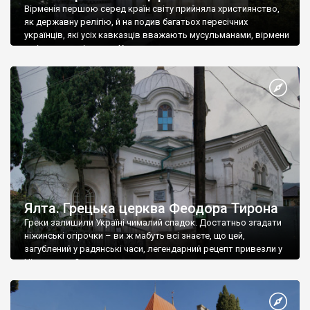
Вірменія першою серед країн світу прийняла християнство,
як державну релігію, й на подив багатьох пересічних
українців, які усіх кавказців вважають мусульманами, вірмени
є відданими вірянами Христа
Ялта. Грецька церква Феодора Тирона
Греки залишили Україні чималий спадок. Достатньо згадати
ніжинські огірочки – ви ж мабуть всі знаєте, що цей,
загублений у радянські часи, легендарний рецепт привезли у
Ніжин греки?