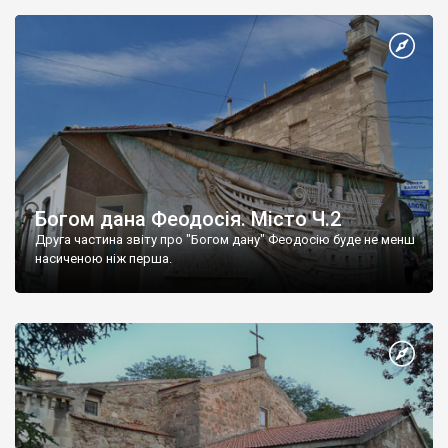
Богом дана Феодосія. Місто Ч.2
Друга частина звіту про "Богом дану" Феодосію буде не менш
насиченою ніж перша.