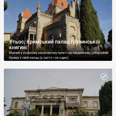
Утьос. Кримський палац грузинської
княгині
Майже у кожному населеному пункті на південному узбережжі
Криму є свій палац (а часто і не один).