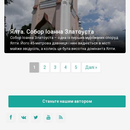
Ялта. Собор Іоанна Златоуста
Собор Іоанна Златоуста – одна із перших мурованих споруд
Ялти. Його 45-метрова дзвіниця і нині видніється в місті
майже звідусіль, а колись це була висотна домінанта Ялти.
1
2
3
4
5
Далі »
Станьте нашим автором