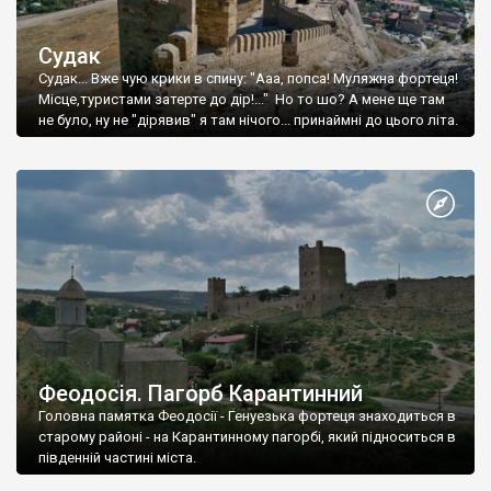
Судак
Судак... Вже чую крики в спину: "Ааа, попса! Муляжна фортеця!
Місце,туристами затерте до дір!..." Но то шо? А мене ще там
не було, ну не "дірявив" я там нічого... принаймні до цього літа.
Феодосія. Пагорб Карантинний
Головна памятка Феодосії - Генуезька фортеця знаходиться в
старому районі - на Карантинному пагорбі, який підноситься в
південній частині міста.