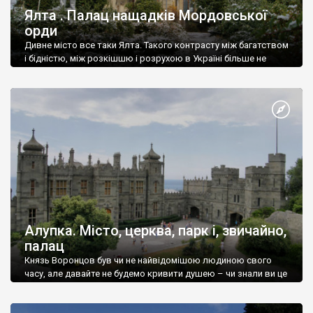
Ялта . Палац нащадків Мордовської
орди
Дивне місто все таки Ялта. Такого контрасту між багатством
і бідністю, між розкішшю і розрухою в Україні більше не
знайдеш.
Алупка. Місто, церква, парк і, звичайно,
палац
Князь Воронцов був чи не найвідомішою людиною свого
часу, але давайте не будемо кривити душею – чи знали ви це
прізвище до відвідин Алупки? Мабуть все таки ні.