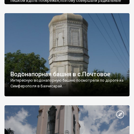
пешком вдоль побережья,поэтому совершали радиальные
вылазки из Оленевки.
Водонапорная башня в с.Почтовое
Интересную водонапорную башню посмотрели по дороге из
Симферополя в Бахчисарай.