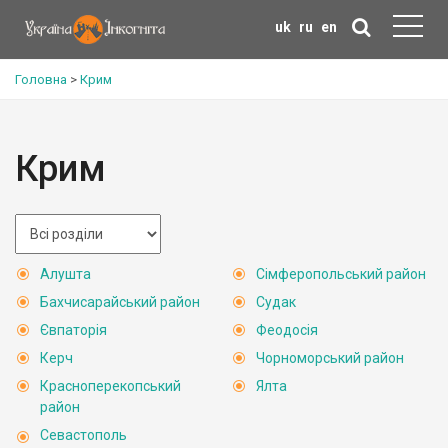
uk
ru
en
Головна
>
Крим
Крим
Алушта
Сімферопольський район
Бахчисарайський район
Судак
Євпаторія
Феодосія
Керч
Чорноморський район
Красноперекопський
Ялта
район
Севастополь