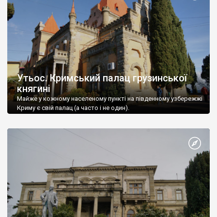
Утьос. Кримський палац грузинської
княгині
Майже у кожному населеному пункті на південному узбережжі
Криму є свій палац (а часто і не один).