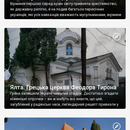
Вірменія першою серед країн світу прийняла християнство,
як державну релігію, й на подив багатьох пересічних
українців, які усіх кавказців вважають мусульманами, вірмени
є відданими вірянами Христа
Ялта. Грецька церква Феодора Тирона
Греки залишили Україні чималий спадок. Достатньо згадати
ніжинські огірочки – ви ж мабуть всі знаєте, що цей,
загублений у радянські часи, легендарний рецепт привезли у
Ніжин греки?