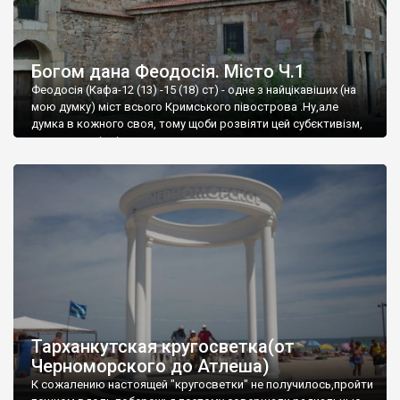
Богом дана Феодосія. Місто Ч.1
Феодосія (Кафа-12 (13) -15 (18) ст) - одне з найцікавіших (на
мою думку) міст всього Кримського півострова .Ну,але
думка в кожного своя, тому щоби розвіяти цей субєктивізм,
запрошую відвідати це
Тарханкутская кругосветка(от
Черноморского до Атлеша)
К сожалению настоящей "кругосветки" не получилось,пройти