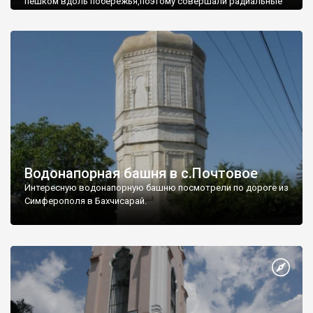
пешком вдоль побережья,поэтому совершали радиальные
вылазки из Оленевки.
Водонапорная башня в с.Почтовое
Интересную водонапорную башню посмотрели по дороге из
Симферополя в Бахчисарай.