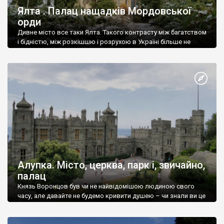
Ялта . Палац нащадків Мордовської
орди
Дивне місто все таки Ялта. Такого контрасту між багатством
і бідністю, між розкішшю і розрухою в Україні більше не
знайдеш.
Алупка. Місто, церква, парк і, звичайно,
палац
Князь Воронцов був чи не найвідомішою людиною свого
часу, але давайте не будемо кривити душею – чи знали ви це
прізвище до відвідин Алупки? Мабуть все таки ні.