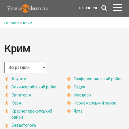
uk
ru
en
Головна
>
Крим
Крим
Алушта
Сімферопольський район
Бахчисарайський район
Судак
Євпаторія
Феодосія
Керч
Чорноморський район
Красноперекопський
Ялта
район
Севастополь