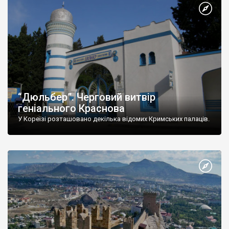
“Дюльбер”. Черговий витвір
геніального Краснова
У Кореїзі розташовано декілька відомих Кримських палаців.