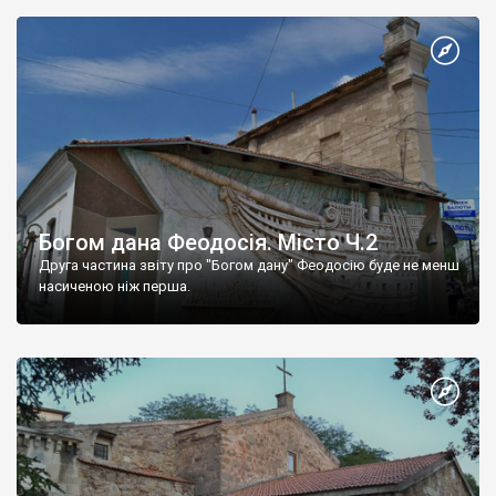
Богом дана Феодосія. Місто Ч.2
Друга частина звіту про "Богом дану" Феодосію буде не менш
насиченою ніж перша.