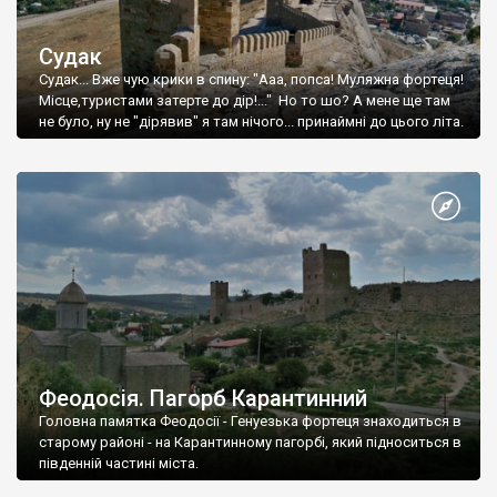
Судак
Судак... Вже чую крики в спину: "Ааа, попса! Муляжна фортеця!
Місце,туристами затерте до дір!..." Но то шо? А мене ще там
не було, ну не "дірявив" я там нічого... принаймні до цього літа.
Феодосія. Пагорб Карантинний
Головна памятка Феодосії - Генуезька фортеця знаходиться в
старому районі - на Карантинному пагорбі, який підноситься в
південній частині міста.