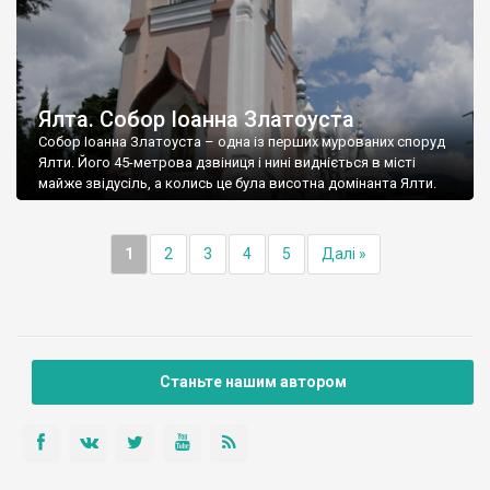
Ялта. Собор Іоанна Златоуста
Собор Іоанна Златоуста – одна із перших мурованих споруд
Ялти. Його 45-метрова дзвіниця і нині видніється в місті
майже звідусіль, а колись це була висотна домінанта Ялти.
1
2
3
4
5
Далі »
Станьте нашим автором