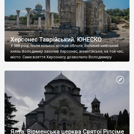
Херсонес Таврійський. ЮНЕСКО
У 988 році, після кількох місяців облоги, Великий київський
князь Володимир захопив Херсонес, візантійське, на той час,
місто. Саме взяття Херсонесу дозволило Володимиру
диктувати свої умови візантійському імператору Василю ІІ, та
одружитися з його дочкою Ганною. Цього ж року, в
Херсонесі Володимир-язичник, став Василем-християнином.
А потім було Хрещення Русі. На честь Херсонесу Таврійського
названо місто […]
Ялта. Вірменська церква Святої Ріпсіме