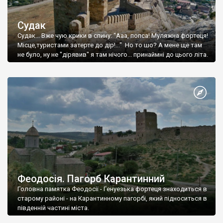
Судак
Судак... Вже чую крики в спину: "Ааа, попса! Муляжна фортеця!
Місце,туристами затерте до дір!..." Но то шо? А мене ще там
не було, ну не "дірявив" я там нічого... принаймні до цього літа.
Феодосія. Пагорб Карантинний
Головна памятка Феодосії - Генуезька фортеця знаходиться в
старому районі - на Карантинному пагорбі, який підноситься в
південній частині міста.