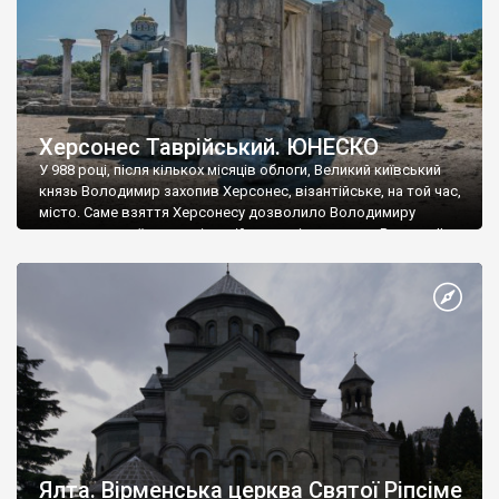
Херсонес Таврійський. ЮНЕСКО
У 988 році, після кількох місяців облоги, Великий київський
князь Володимир захопив Херсонес, візантійське, на той час,
місто. Саме взяття Херсонесу дозволило Володимиру
диктувати свої умови візантійському імператору Василю ІІ, та
одружитися з його дочкою Ганною. Цього ж року, в
Херсонесі Володимир-язичник, став Василем-християнином.
А потім було Хрещення Русі. На честь Херсонесу Таврійського
названо місто […]
Ялта. Вірменська церква Святої Ріпсіме