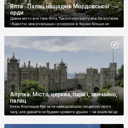
Ялта . Палац нащадків Мордовської
орди
Дивне місто все таки Ялта. Такого контрасту між багатством
і бідністю, між розкішшю і розрухою в Україні більше не
знайдеш.
Алупка. Місто, церква, парк і, звичайно,
палац
Князь Воронцов був чи не найвідомішою людиною свого
часу, але давайте не будемо кривити душею – чи знали ви це
прізвище до відвідин Алупки? Мабуть все таки ні.