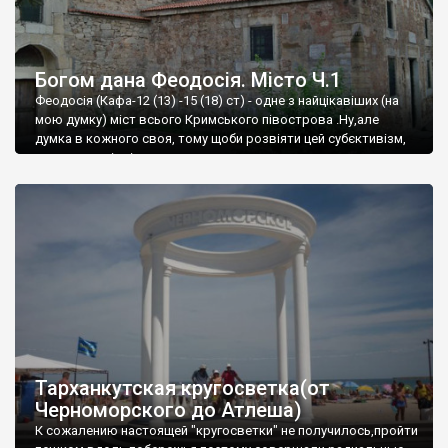
Богом дана Феодосія. Місто Ч.1
Феодосія (Кафа-12 (13) -15 (18) ст) - одне з найцікавіших (на
мою думку) міст всього Кримського півострова .Ну,але
думка в кожного своя, тому щоби розвіяти цей субєктивізм,
запрошую відвідати це
Тарханкутская кругосветка(от
Черноморского до Атлеша)
К сожалению настоящей "кругосветки" не получилось,пройти