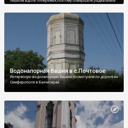
пешком вдоль побережья,поэтому совершали радиальные
вылазки из Оленевки.
Водонапорная башня в с.Почтовое
Интересную водонапорную башню посмотрели по дороге из
Симферополя в Бахчисарай.