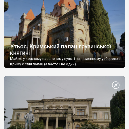
Утьос. Кримський палац грузинської
княгині
Майже у кожному населеному пункті на південному узбережжі
Криму є свій палац (а часто і не один).