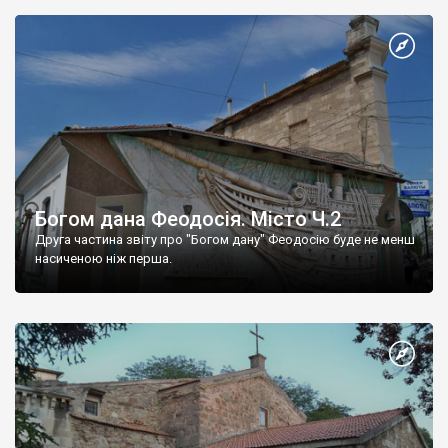
Богом дана Феодосія. Місто Ч.2
Друга частина звіту про "Богом дану" Феодосію буде не менш
насиченою ніж перша.