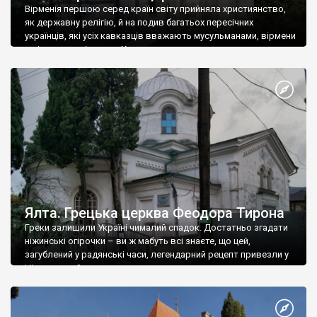
Вірменія першою серед країн світу прийняла християнство,
як державну релігію, й на подив багатьох пересічних
українців, які усіх кавказців вважають мусульманами, вірмени
є відданими вірянами Христа
Ялта. Грецька церква Феодора Тирона
Греки залишили Україні чималий спадок. Достатньо згадати
ніжинські огірочки – ви ж мабуть всі знаєте, що цей,
загублений у радянські часи, легендарний рецепт привезли у
Ніжин греки?