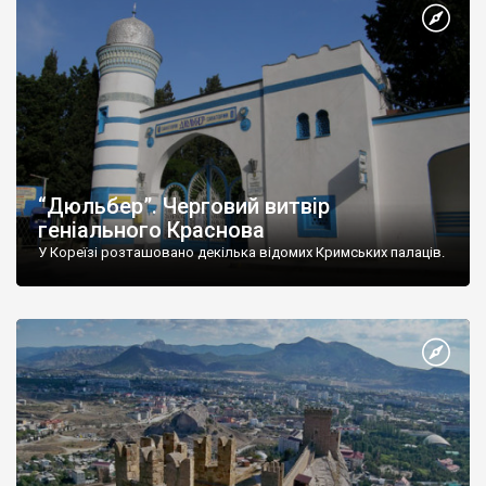
“Дюльбер”. Черговий витвір
геніального Краснова
У Кореїзі розташовано декілька відомих Кримських палаців.