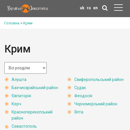
uk
ru
en
Головна
>
Крим
Крим
Алушта
Сімферопольський район
Бахчисарайський район
Судак
Євпаторія
Феодосія
Керч
Чорноморський район
Красноперекопський
Ялта
район
Севастополь