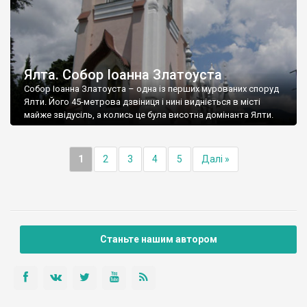
Ялта. Собор Іоанна Златоуста
Собор Іоанна Златоуста – одна із перших мурованих споруд
Ялти. Його 45-метрова дзвіниця і нині видніється в місті
майже звідусіль, а колись це була висотна домінанта Ялти.
1
2
3
4
5
Далі »
Станьте нашим автором