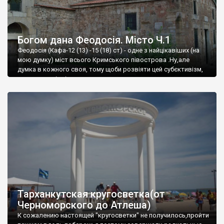
Богом дана Феодосія. Місто Ч.1
Феодосія (Кафа-12 (13) -15 (18) ст) - одне з найцікавіших (на
мою думку) міст всього Кримського півострова .Ну,але
думка в кожного своя, тому щоби розвіяти цей субєктивізм,
запрошую відвідати це
Тарханкутская кругосветка(от
Черноморского до Атлеша)
К сожалению настоящей "кругосветки" не получилось,пройти