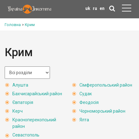
uk
ru
en
Головна
>
Крим
Крим
Алушта
Сімферопольський район
Бахчисарайський район
Судак
Євпаторія
Феодосія
Керч
Чорноморський район
Красноперекопський
Ялта
район
Севастополь