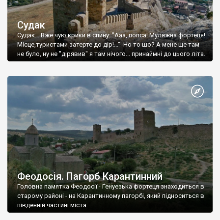
Судак
Судак... Вже чую крики в спину: "Ааа, попса! Муляжна фортеця!
Місце,туристами затерте до дір!..." Но то шо? А мене ще там
не було, ну не "дірявив" я там нічого... принаймні до цього літа.
Феодосія. Пагорб Карантинний
Головна памятка Феодосії - Генуезька фортеця знаходиться в
старому районі - на Карантинному пагорбі, який підноситься в
південній частині міста.