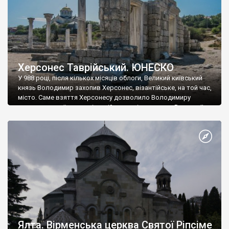
Херсонес Таврійський. ЮНЕСКО
У 988 році, після кількох місяців облоги, Великий київський
князь Володимир захопив Херсонес, візантійське, на той час,
місто. Саме взяття Херсонесу дозволило Володимиру
диктувати свої умови візантійському імператору Василю ІІ, та
одружитися з його дочкою Ганною. Цього ж року, в
Херсонесі Володимир-язичник, став Василем-християнином.
А потім було Хрещення Русі. На честь Херсонесу Таврійського
названо місто […]
Ялта. Вірменська церква Святої Ріпсіме