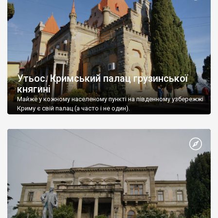
Утьос. Кримський палац грузинської
княгині
Майже у кожному населеному пункті на південному узбережжі
Криму є свій палац (а часто і не один).