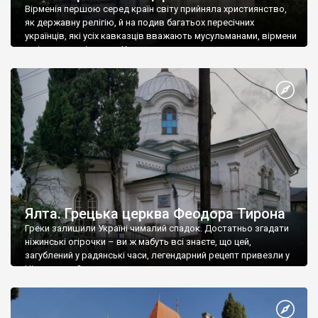
Вірменія першою серед країн світу прийняла християнство,
як державну релігію, й на подив багатьох пересічних
українців, які усіх кавказців вважають мусульманами, вірмени
є відданими вірянами Христа
Ялта. Грецька церква Феодора Тирона
Греки залишили Україні чималий спадок. Достатньо згадати
ніжинські огірочки – ви ж мабуть всі знаєте, що цей,
загублений у радянські часи, легендарний рецепт привезли у
Ніжин греки?