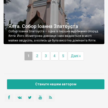
Ялта. Собор Іоанна Златоуста
Собор Іоанна Златоуста – одна із перших мурованих споруд
Ялти. Його 45-метрова дзвіниця і нині видніється в місті
майже звідусіль, а колись це була висотна домінанта Ялти.
1
2
3
4
5
Далі »
Станьте нашим автором