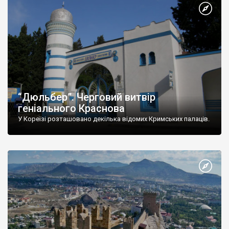
“Дюльбер”. Черговий витвір
геніального Краснова
У Кореїзі розташовано декілька відомих Кримських палаців.