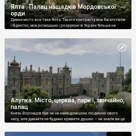
Ялта . Палац нащадків Мордовської
орди
Дивне місто все таки Ялта. Такого контрасту між багатством
і бідністю, між розкішшю і розрухою в Україні більше не
знайдеш.
Алупка. Місто, церква, парк і, звичайно,
палац
Князь Воронцов був чи не найвідомішою людиною свого
часу, але давайте не будемо кривити душею – чи знали ви це
прізвище до відвідин Алупки? Мабуть все таки ні.