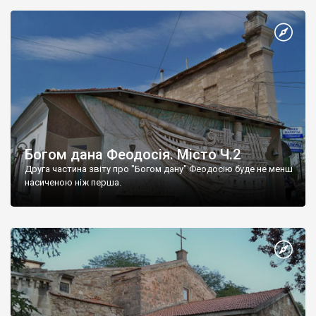
Богом дана Феодосія. Місто Ч.2
Друга частина звіту про "Богом дану" Феодосію буде не менш
насиченою ніж перша.