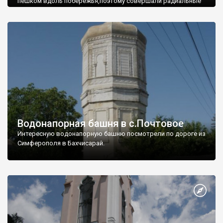
пешком вдоль побережья,поэтому совершали радиальные
вылазки из Оленевки.
Водонапорная башня в с.Почтовое
Интересную водонапорную башню посмотрели по дороге из
Симферополя в Бахчисарай.