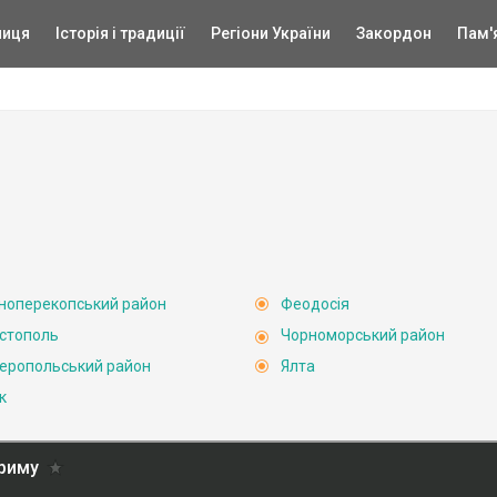
ниця
Історія і традиції
Регіони України
Закордон
Пам'
ноперекопський район
Феодосія
стополь
Чорноморський район
еропольський район
Ялта
к