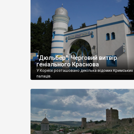
“Дюльбер”. Черговий витвір
геніального Краснова
У Кореїзі розташовано декілька відомих Кримських
палаців.