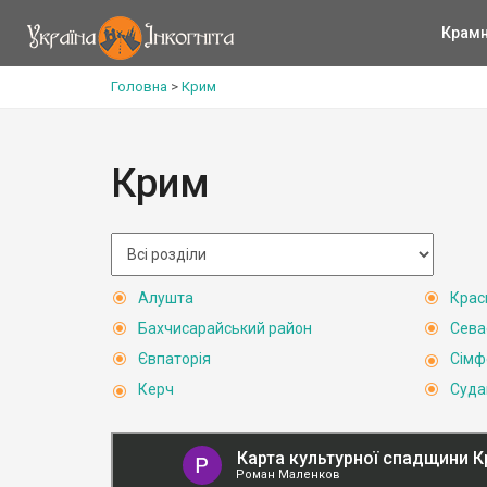
Крам
Головна
>
Крим
Крим
Алушта
Крас
Бахчисарайський район
Сева
Євпаторія
Сімф
Керч
Суда