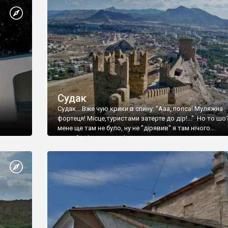
Судак
Судак... Вже чую крики в спину: "Ааа, попса! Муляжна
фортеця! Місце,туристами затерте до дір!..." Но то шо
мене ще там не було, ну не "дірявив" я там нічого...
принаймні до цього літа.