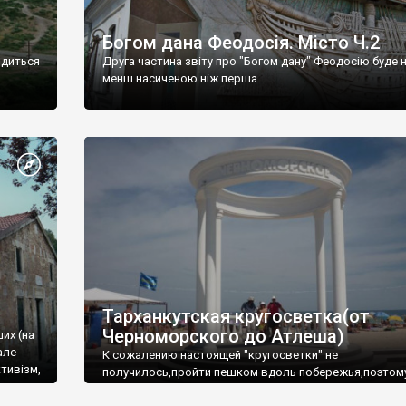
Богом дана Феодосія. Місто Ч.2
одиться
Друга частина звіту про "Богом дану" Феодосію буде 
менш насиченою ніж перша.
Тарханкутская кругосветка(от
Черноморского до Атлеша)
ших (на
але
К сожалению настоящей "кругосветки" не
тивізм,
получилось,пройти пешком вдоль побережья,поэтом
совершали радиальные вылазки из Оленевки.