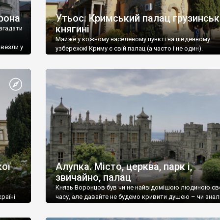
рона
Утьос. Кримський палац грузинськ
княгині
згадати
Майже у кожному населеному пункті на південному
ивезли у
узбережжі Криму є свій палац (а часто і не один).
ої
Алупка. Місто, церква, парк і,
звичайно, палац
Князь Воронцов був чи не найвідомішою людиною св
раїні
часу, але давайте не будемо кривити душею – чи знал
це прізвище до відвідин Алупки? Мабуть все таки ні.