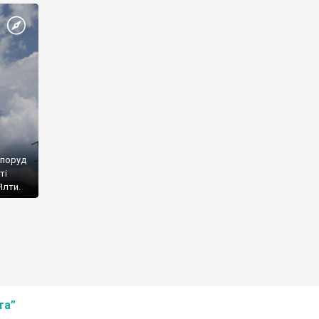
споруд
ті
Ялти.
та”