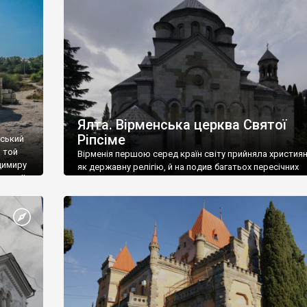
ефактів
називаються «повстяками» (postaki)…” “Вино. Крим
єкту
виробляє відмінне вино і його вдосталь: воно все ду
го».
легке біле і дуже […]
ти та
Ялта. Вірменська церква Святої
Ріпсіме
вський
 той
Вірменія першою серед країн світу прийняла христия
димиру
як державну релігію, й на подив багатьох пересічних
илю ІІ,
українців, які усіх кавказців вважають мусульманами,
 в
вірмени є відданими вірянами Христа