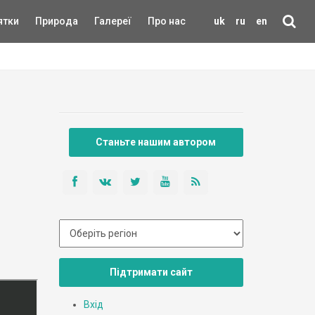
ятки
Природа
Галереї
Про нас
uk
ru
en
Станьте нашим автором
Підтримати сайт
Вхід