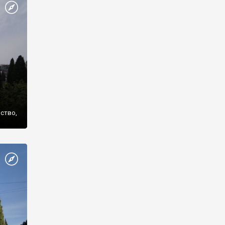
же
нство,