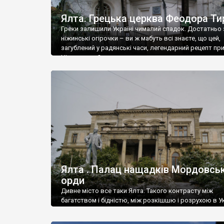
Ялта. Грецька церква Феодора Ти
Греки залишили Україні чималий спадок. Достатньо 
ніжинські огірочки – ви ж мабуть всі знаєте, що цей,
загублений у радянські часи, легендарний рецепт пр
Ніжин греки?
Ялта . Палац нащадків Мордовськ
орди
Дивне місто все таки Ялта. Такого контрасту між
багатством і бідністю, між розкішшю і розрухою в Ук
більше не знайдеш.