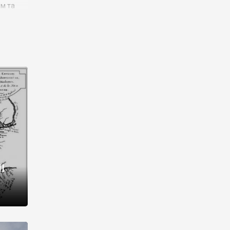
им та
ора і
є
го типу,
ей-
рний
ста:
 райони
від 2
I
і,
рукти,
 котрі