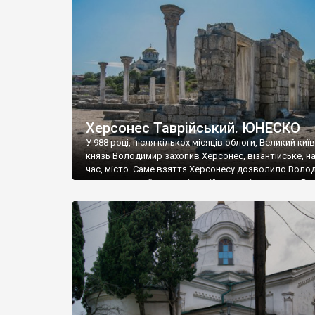
музею «Новгородський музей-заповідник» сотні арт
візантійської доби. Раритети викрадені з фондів об’
культурної спадщини ЮНЕСКО «Херсонеса Таврійсько
Офіційно – на виставку «Золото Візантії», але експер
влада в Україні вважають це лише […]
Херсонес Таврійський. ЮНЕСКО
У 988 році, після кількох місяців облоги, Великий киї
князь Володимир захопив Херсонес, візантійське, на
час, місто. Саме взяття Херсонесу дозволило Воло
диктувати свої умови візантійському імператору Вас
та одружитися з його дочкою Ганною. Цього ж року,
Херсонесі Володимир-язичник, став Василем-
християнином. А потім було Хрещення Русі. На честь
Херсонесу Таврійського названо місто […]