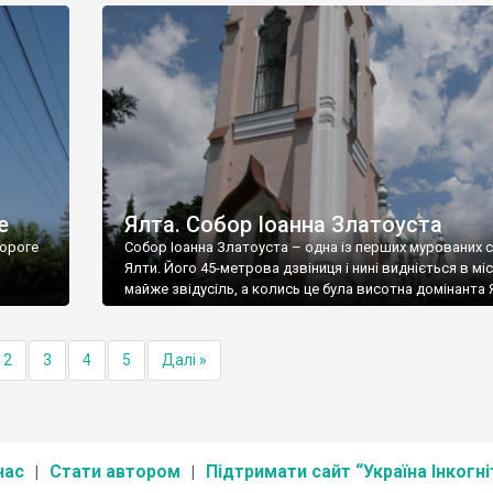
е
Ялта. Собор Іоанна Златоуста
ороге
Собор Іоанна Златоуста – одна із перших мурованих 
Ялти. Його 45-метрова дзвіниця і нині видніється в міс
майже звідусіль, а колись це була висотна домінанта 
2
3
4
5
Далі »
нас
Стати автором
Підтримати сайт “Україна Інкогні