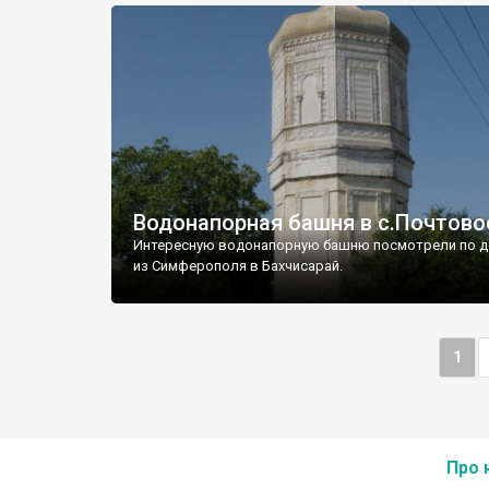
Водонапорная башня в с.Почтово
Интересную водонапорную башню посмотрели по д
из Симферополя в Бахчисарай.
1
Про 