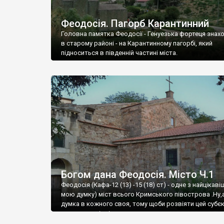
Феодосія. Пагорб Карантинний
Головна памятка Феодосії - Генуезька фортеця знах
в старому районі - на Карантинному пагорбі, який
підноситься в південній частині міста.
Богом дана Феодосія. Місто Ч.1
Феодосія (Кафа-12 (13) -15 (18) ст) - одне з найцікаві
мою думку) міст всього Кримського півострова .Ну,
думка в кожного своя, тому щоби розвіяти цей субєк
запрошую відвідати це