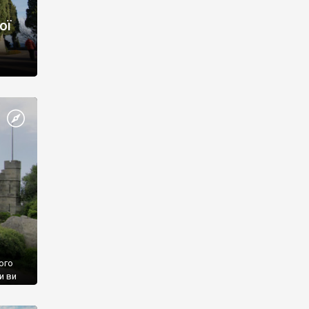
ої
ого
и ви