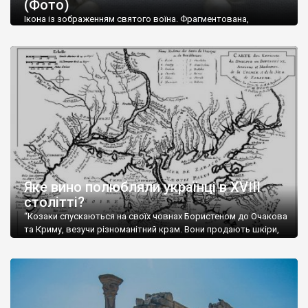
(Фото)
музей-палац, будинок-музей Чєхова А.П. Кримськотатарський
музей мистецтв,
Бахчисарайський державний історико-
Ікона із зображенням святого воїна. Фрагментована,
культурний заповідник
та ін. На Кримському півострові були
втрачена нижня частина. Стеатит. XI-XII ст. Візантія. Ще у
травні російські окупанти вивезли з Криму до державного
розташовані: столиця царських скіфів –
Неаполь Скіфський
,
музею «Новгородський музей-заповідник» сотні артефактів
античні міста: Херсонес,
Пантикапей, Німфей
, Керкінітида,
візантійської доби. Раритети викрадені з фондів об’єкту
Киммерік, візантійські поселення: Горзувити,
Алустон
.
культурної спадщини ЮНЕСКО «Херсонеса Таврійського».
Офіційно – на виставку «Золото Візантії», але експерти та
Кримський півострів відрізняється різноманітністю природних
влада в Україні вважають це лише […]
ландшафтів. Північна його частину займає степ; південні
райони півострова – це покриті лісами Кримські гори. Вздовж
південного узбережжя Кримських гір лежить прибережна
смуга (від 2 до 5 км), де розміщені всесвітньо відомі курорти:
Ялта, Алупка, Симеїз,
Гурзуф
, Місхор, Лівадія, Форос,
Алушта
.
Яке вино полюбляли українці в XVIII
столітті?
“Козаки спускаються на своїх човнах Бористеном до Очакова
та Криму, везучи різноманітний крам. Вони продають шкіри,
тютюн (kasak-tutun), мотузки, коноплі, полотно, вугілля, рибу,
а купують сіль, вина, сушені фрукти, олію, мило, ладан,
кінське спорядження, овечі тулупи, котрі називаються
«повстяками» (postaki)…” “Вино. Крим виробляє відмінне вино
і його вдосталь: воно все дуже легке біле і дуже […]