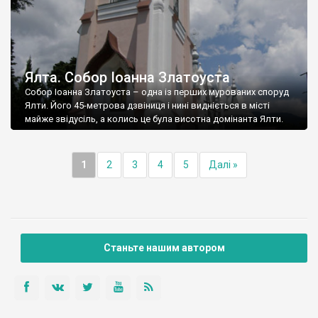
Ялта. Собор Іоанна Златоуста
Собор Іоанна Златоуста – одна із перших мурованих споруд
Ялти. Його 45-метрова дзвіниця і нині видніється в місті
майже звідусіль, а колись це була висотна домінанта Ялти.
1
2
3
4
5
Далі »
Станьте нашим автором