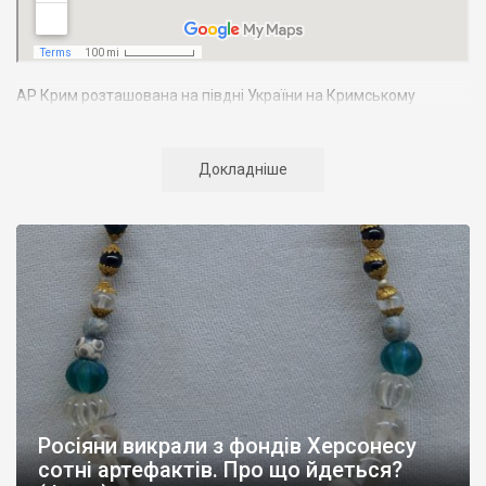
АР Крим розташована на півдні України на Кримському
півострові. Територія Кримського півострова омивається
Чорним та Азовським морями, що належать до басейну
Атлантичного океану. Півострів приблизно однаково
Докладніше
віддалений від екватора і Північного полюсу. Займає площу 27
тис. кв. км. У Криму переважають морські кордони, довжина
берегової лінії складає близько 1000 км. Загальна чисельність
населення регіону складає 2135 тис. чоловік
Адміністративно Автономна Республіка Крим поділяється на
14 районів. У Криму розташовано 16 міст, 56 селищ міського
типу, 957 сільських населених пунктів. Одинадцять міст –
Сімферополь, Алушта,
Армянськ, Джанкой
, Євпаторія,
Керч
,
Красноперекопськ, Саки, Судак, Феодосія,
Ялта
– мають
республіканське підпорядкування.
Росіяни викрали з фондів Херсонесу
Визначні музеї: Кримський республіканський краєзнавчий
сотні артефактів. Про що йдеться?
музей, Сімферопольський художній музей, Лівадійський