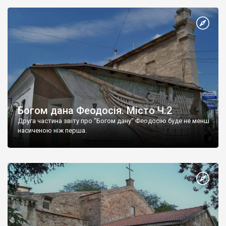
Богом дана Феодосія. Місто Ч.2
Друга частина звіту про "Богом дану" Феодосію буде не менш
насиченою ніж перша.