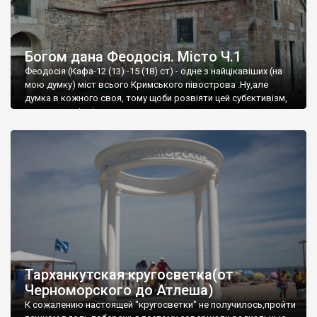
Богом дана Феодосія. Місто Ч.1
Феодосія (Кафа-12 (13) -15 (18) ст) - одне з найцікавіших (на
мою думку) міст всього Кримського півострова .Ну,але
думка в кожного своя, тому щоби розвіяти цей субєктивізм,
запрошую відвідати це
Тарханкутская кругосветка(от
Черноморского до Атлеша)
К сожалению настоящей "кругосветки" не получилось,пройти