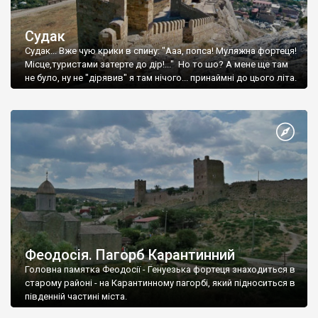
Судак
Судак... Вже чую крики в спину: "Ааа, попса! Муляжна фортеця!
Місце,туристами затерте до дір!..." Но то шо? А мене ще там
не було, ну не "дірявив" я там нічого... принаймні до цього літа.
Феодосія. Пагорб Карантинний
Головна памятка Феодосії - Генуезька фортеця знаходиться в
старому районі - на Карантинному пагорбі, який підноситься в
південній частині міста.