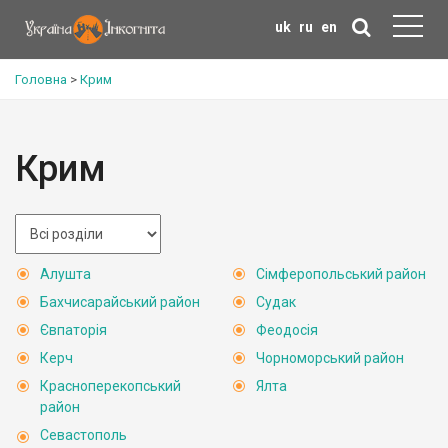
uk
ru
en
Головна
>
Крим
Крим
Алушта
Сімферопольський район
Бахчисарайський район
Судак
Євпаторія
Феодосія
Керч
Чорноморський район
Красноперекопський
Ялта
район
Севастополь