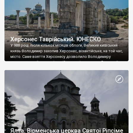
Херсонес Таврійський. ЮНЕСКО
У 988 році, після кількох місяців облоги, Великий київський
князь Володимир захопив Херсонес, візантійське, на той час,
місто. Саме взяття Херсонесу дозволило Володимиру
диктувати свої умови візантійському імператору Василю ІІ, та
одружитися з його дочкою Ганною. Цього ж року, в
Херсонесі Володимир-язичник, став Василем-християнином.
А потім було Хрещення Русі. На честь Херсонесу Таврійського
названо місто […]
Ялта. Вірменська церква Святої Ріпсіме