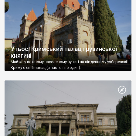
Утьос. Кримський палац грузинської
княгині
Майже у кожному населеному пункті на південному узбережжі
Криму є свій палац (а часто і не один).