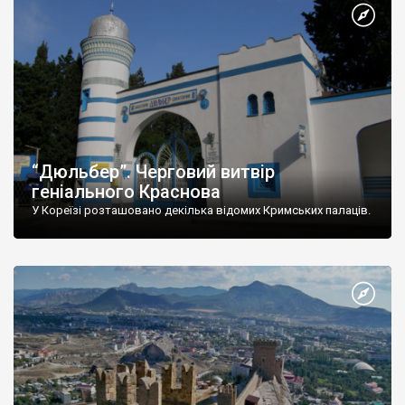
“Дюльбер”. Черговий витвір
геніального Краснова
У Кореїзі розташовано декілька відомих Кримських палаців.