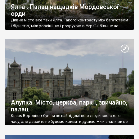
Ялта . Палац нащадків Мордовської
орди
Дивне місто все таки Ялта. Такого контрасту між багатством
і бідністю, між розкішшю і розрухою в Україні більше не
знайдеш.
Алупка. Місто, церква, парк і, звичайно,
палац
Князь Воронцов був чи не найвідомішою людиною свого
часу, але давайте не будемо кривити душею – чи знали ви це
прізвище до відвідин Алупки? Мабуть все таки ні.