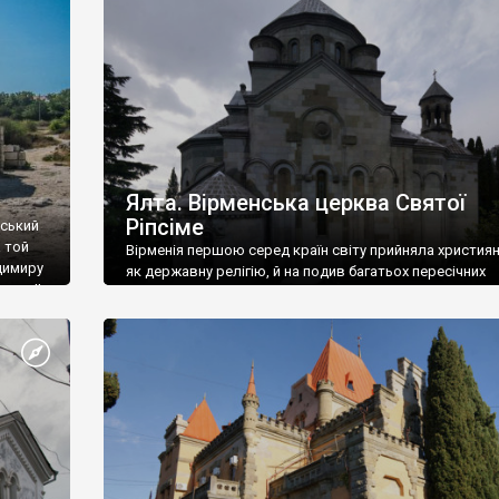
ефактів
називаються «повстяками» (postaki)…” “Вино. Крим
єкту
виробляє відмінне вино і його вдосталь: воно все ду
го».
легке біле і дуже […]
ти та
Ялта. Вірменська церква Святої
Ріпсіме
вський
 той
Вірменія першою серед країн світу прийняла христия
димиру
як державну релігію, й на подив багатьох пересічних
илю ІІ,
українців, які усіх кавказців вважають мусульманами,
 в
вірмени є відданими вірянами Христа