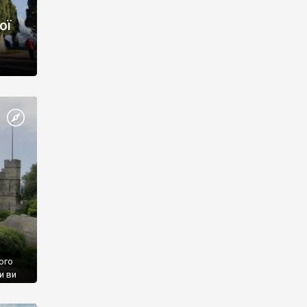
ої
ого
и ви