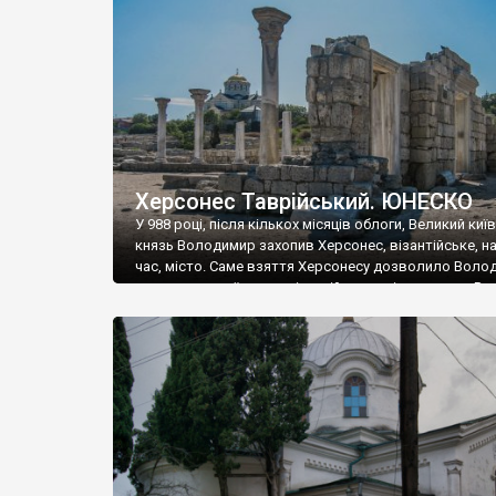
музею «Новгородський музей-заповідник» сотні арт
візантійської доби. Раритети викрадені з фондів об’
культурної спадщини ЮНЕСКО «Херсонеса Таврійсько
Офіційно – на виставку «Золото Візантії», але експер
влада в Україні вважають це лише […]
Херсонес Таврійський. ЮНЕСКО
У 988 році, після кількох місяців облоги, Великий киї
князь Володимир захопив Херсонес, візантійське, на
час, місто. Саме взяття Херсонесу дозволило Воло
диктувати свої умови візантійському імператору Вас
та одружитися з його дочкою Ганною. Цього ж року,
Херсонесі Володимир-язичник, став Василем-
християнином. А потім було Хрещення Русі. На честь
Херсонесу Таврійського названо місто […]