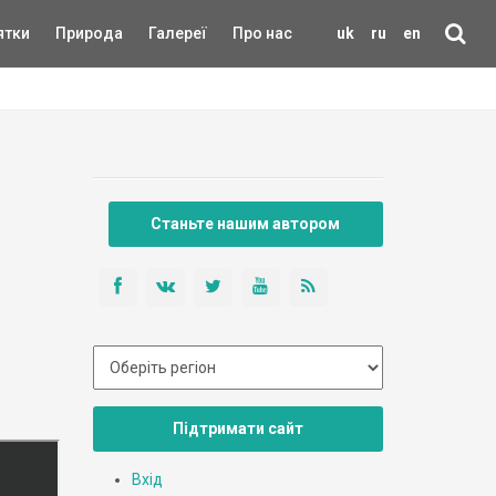
ятки
Природа
Галереї
Про нас
uk
ru
en
Станьте нашим автором
Підтримати сайт
Вхід