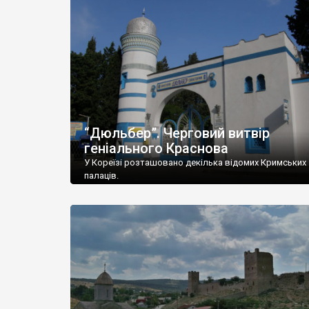
“Дюльбер”. Черговий витвір
геніального Краснова
У Кореїзі розташовано декілька відомих Кримських
палаців.