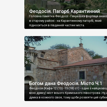
Феодосія. Пагорб Карантинний
Головна памятка Феодосії - Генуезька фортеця знах
в старому районі - на Карантинному пагорбі, який
підноситься в південній частині міста.
Богом дана Феодосія. Місто Ч.1
Феодосія (Кафа-12 (13) -15 (18) ст) - одне з найцікаві
мою думку) міст всього Кримського півострова .Ну,
думка в кожного своя, тому щоби розвіяти цей субєк
запрошую відвідати це