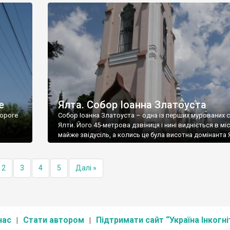
е
Ялта. Собор Іоанна Златоуста
ороге
Собор Іоанна Златоуста – одна із перших мурованих 
Ялти. Його 45-метрова дзвіниця і нині видніється в міс
майже звідусіль, а колись це була висотна домінанта 
2
3
4
5
Далі »
нас
Стати автором
Підтримати сайт “Україна Інкогні