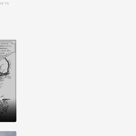
им та
ора і
є
го типу,
ей-
рний
ста:
 райони
від 2
I
і,
рукти,
 котрі