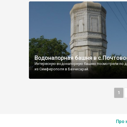
Водонапорная башня в с.Почтово
Интересную водонапорную башню посмотрели по д
из Симферополя в Бахчисарай.
1
Про 