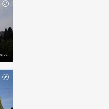
же
нство,