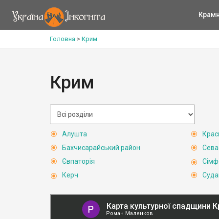
Крам
Головна
>
Крим
Крим
Алушта
Крас
Бахчисарайський район
Сева
Євпаторія
Сімф
Керч
Суда