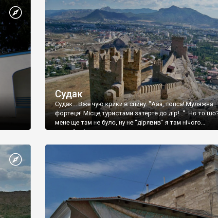
Судак
Судак... Вже чую крики в спину: "Ааа, попса! Муляжна
фортеця! Місце,туристами затерте до дір!..." Но то шо
мене ще там не було, ну не "дірявив" я там нічого...
принаймні до цього літа.