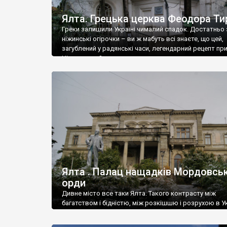
Ялта. Грецька церква Феодора Ти
Греки залишили Україні чималий спадок. Достатньо 
ніжинські огірочки – ви ж мабуть всі знаєте, що цей,
загублений у радянські часи, легендарний рецепт пр
Ніжин греки?
Ялта . Палац нащадків Мордовськ
орди
Дивне місто все таки Ялта. Такого контрасту між
багатством і бідністю, між розкішшю і розрухою в Ук
більше не знайдеш.