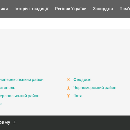
ниця
Історія і традиції
Регіони України
Закордон
Пам'
ноперекопський район
Феодосія
стополь
Чорноморський район
еропольський район
Ялта
к