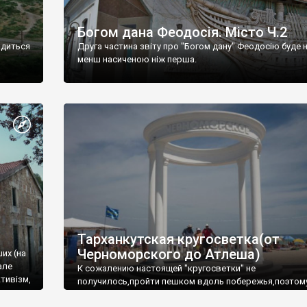
Богом дана Феодосія. Місто Ч.2
одиться
Друга частина звіту про "Богом дану" Феодосію буде 
менш насиченою ніж перша.
Тарханкутская кругосветка(от
Черноморского до Атлеша)
ших (на
але
К сожалению настоящей "кругосветки" не
тивізм,
получилось,пройти пешком вдоль побережья,поэтом
совершали радиальные вылазки из Оленевки.