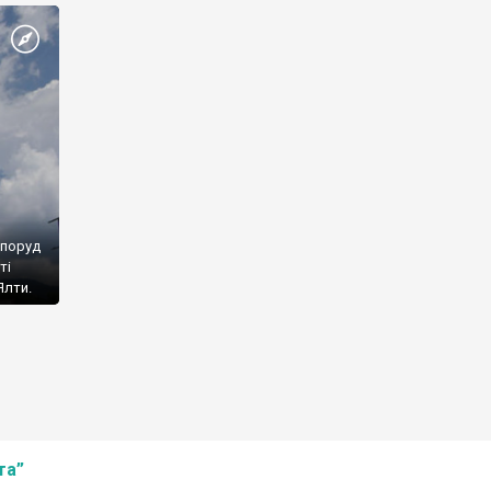
споруд
ті
Ялти.
та”