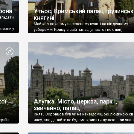
рона
Утьос. Кримський палац грузинськ
княгині
згадати
Майже у кожному населеному пункті на південному
ивезли у
узбережжі Криму є свій палац (а часто і не один).
ої
Алупка. Місто, церква, парк і,
звичайно, палац
Князь Воронцов був чи не найвідомішою людиною св
раїні
часу, але давайте не будемо кривити душею – чи знал
це прізвище до відвідин Алупки? Мабуть все таки ні.