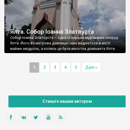
Ялта. Собор Іоанна Златоуста
Собор Іоанна Златоуста – одна із перших мурованих споруд
Ялти. Його 45-метрова дзвіниця і нині видніється в місті
майже звідусіль, а колись це була висотна домінанта Ялти.
1
2
3
4
5
Далі »
Станьте нашим автором