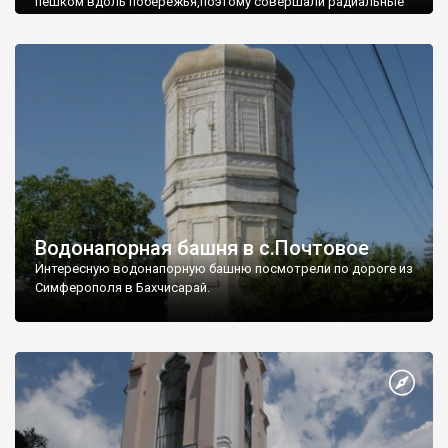
пешком вдоль побережья,поэтому совершали радиальные
вылазки из Оленевки.
Водонапорная башня в с.Почтовое
Интересную водонапорную башню посмотрели по дороге из
Симферополя в Бахчисарай.