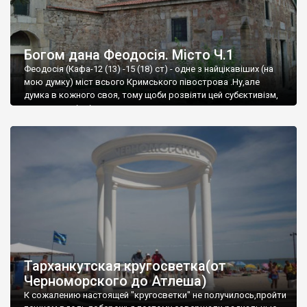
Богом дана Феодосія. Місто Ч.1
Феодосія (Кафа-12 (13) -15 (18) ст) - одне з найцікавіших (на
мою думку) міст всього Кримського півострова .Ну,але
думка в кожного своя, тому щоби розвіяти цей субєктивізм,
запрошую відвідати це
Тарханкутская кругосветка(от
Черноморского до Атлеша)
К сожалению настоящей "кругосветки" не получилось,пройти