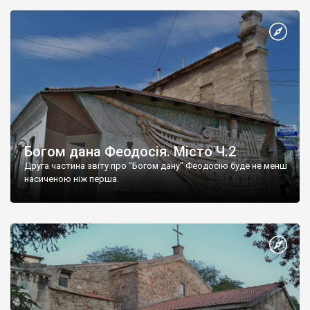
Богом дана Феодосія. Місто Ч.2
Друга частина звіту про "Богом дану" Феодосію буде не менш
насиченою ніж перша.