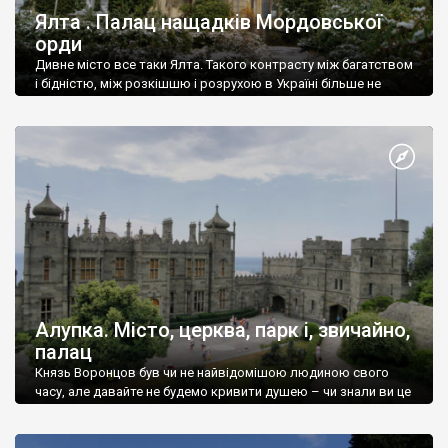
Ялта . Палац нащадків Мордовської
орди
Дивне місто все таки Ялта. Такого контрасту між багатством
і бідністю, між розкішшю і розрухою в Україні більше не
знайдеш.
Алупка. Місто, церква, парк і, звичайно,
палац
Князь Воронцов був чи не найвідомішою людиною свого
часу, але давайте не будемо кривити душею – чи знали ви це
прізвище до відвідин Алупки? Мабуть все таки ні.