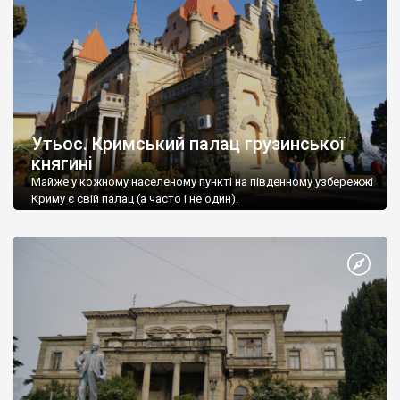
Утьос. Кримський палац грузинської
княгині
Майже у кожному населеному пункті на південному узбережжі
Криму є свій палац (а часто і не один).