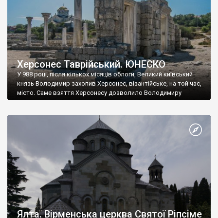
Херсонес Таврійський. ЮНЕСКО
У 988 році, після кількох місяців облоги, Великий київський
князь Володимир захопив Херсонес, візантійське, на той час,
місто. Саме взяття Херсонесу дозволило Володимиру
диктувати свої умови візантійському імператору Василю ІІ, та
одружитися з його дочкою Ганною. Цього ж року, в
Херсонесі Володимир-язичник, став Василем-християнином.
А потім було Хрещення Русі. На честь Херсонесу Таврійського
названо місто […]
Ялта. Вірменська церква Святої Ріпсіме