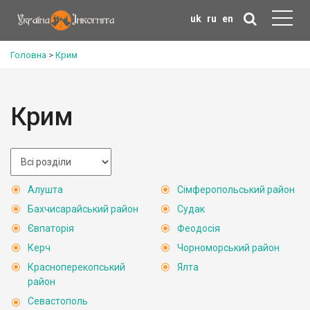
uk
ru
en
Головна
>
Крим
Крим
Алушта
Сімферопольський район
Бахчисарайський район
Судак
Євпаторія
Феодосія
Керч
Чорноморський район
Красноперекопський
Ялта
район
Севастополь