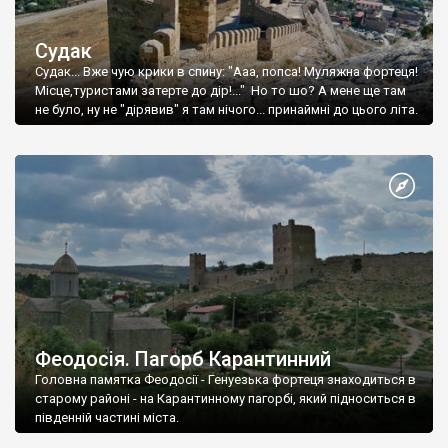
Судак
Судак... Вже чую крики в спину: "Ааа, попса! Муляжна фортеця!
Місце,туристами затерте до дір!..." Но то шо? А мене ще там
не було, ну не "дірявив" я там нічого... принаймні до цього літа.
Феодосія. Пагорб Карантинний
Головна памятка Феодосії - Генуезька фортеця знаходиться в
старому районі - на Карантинному пагорбі, який підноситься в
південній частині міста.