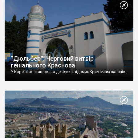
“Дюльбер”. Черговий витвір
геніального Краснова
У Кореїзі розташовано декілька відомих Кримських палаців.