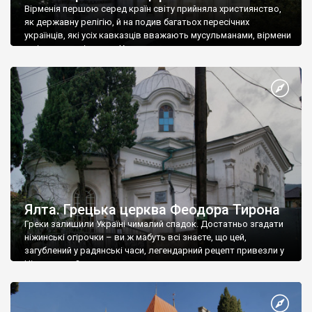
Вірменія першою серед країн світу прийняла християнство,
як державну релігію, й на подив багатьох пересічних
українців, які усіх кавказців вважають мусульманами, вірмени
є відданими вірянами Христа
Ялта. Грецька церква Феодора Тирона
Греки залишили Україні чималий спадок. Достатньо згадати
ніжинські огірочки – ви ж мабуть всі знаєте, що цей,
загублений у радянські часи, легендарний рецепт привезли у
Ніжин греки?