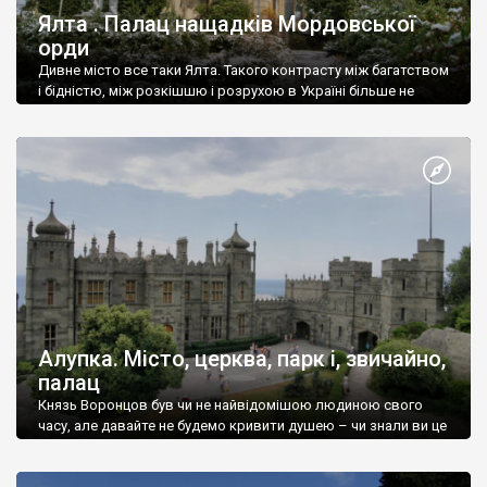
Ялта . Палац нащадків Мордовської
орди
Дивне місто все таки Ялта. Такого контрасту між багатством
і бідністю, між розкішшю і розрухою в Україні більше не
знайдеш.
Алупка. Місто, церква, парк і, звичайно,
палац
Князь Воронцов був чи не найвідомішою людиною свого
часу, але давайте не будемо кривити душею – чи знали ви це
прізвище до відвідин Алупки? Мабуть все таки ні.