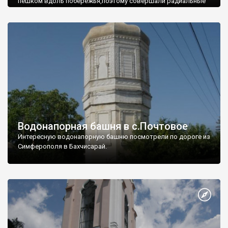
пешком вдоль побережья,поэтому совершали радиальные
вылазки из Оленевки.
Водонапорная башня в с.Почтовое
Интересную водонапорную башню посмотрели по дороге из
Симферополя в Бахчисарай.