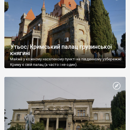
Утьос. Кримський палац грузинської
княгині
Майже у кожному населеному пункті на південному узбережжі
Криму є свій палац (а часто і не один).