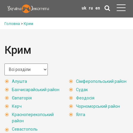
uk
ru
en
Головна
>
Крим
Крим
Алушта
Сімферопольський район
Бахчисарайський район
Судак
Євпаторія
Феодосія
Керч
Чорноморський район
Красноперекопський
Ялта
район
Севастополь