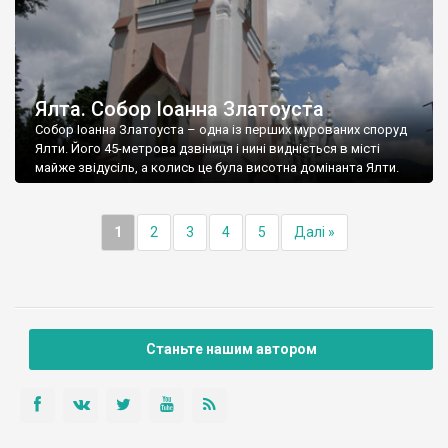
Ялта. Собор Іоанна Златоуста
Собор Іоанна Златоуста – одна із перших мурованих споруд
Ялти. Його 45-метрова дзвіниця і нині видніється в місті
майже звідусіль, а колись це була висотна домінанта Ялти.
1
2
3
4
5
Далі »
Станьте нашим автором