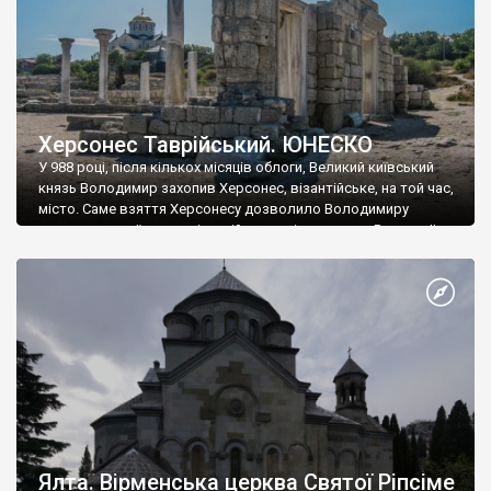
Херсонес Таврійський. ЮНЕСКО
У 988 році, після кількох місяців облоги, Великий київський
князь Володимир захопив Херсонес, візантійське, на той час,
місто. Саме взяття Херсонесу дозволило Володимиру
диктувати свої умови візантійському імператору Василю ІІ, та
одружитися з його дочкою Ганною. Цього ж року, в
Херсонесі Володимир-язичник, став Василем-християнином.
А потім було Хрещення Русі. На честь Херсонесу Таврійського
названо місто […]
Ялта. Вірменська церква Святої Ріпсіме