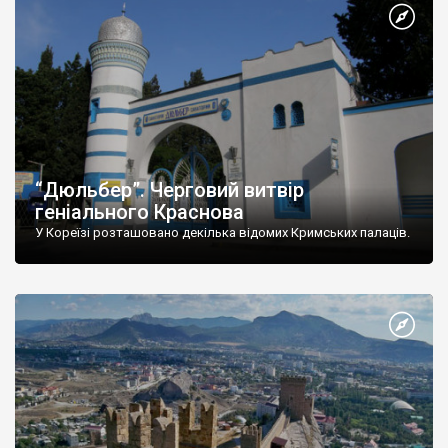
“Дюльбер”. Черговий витвір
геніального Краснова
У Кореїзі розташовано декілька відомих Кримських палаців.