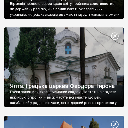
Вірменія першою серед країн світу прийняла християнство,
як державну релігію, й на подив багатьох пересічних
українців, які усіх кавказців вважають мусульманами, вірмени
є відданими вірянами Христа
Ялта. Грецька церква Феодора Тирона
Греки залишили Україні чималий спадок. Достатньо згадати
ніжинські огірочки – ви ж мабуть всі знаєте, що цей,
загублений у радянські часи, легендарний рецепт привезли у
Ніжин греки?