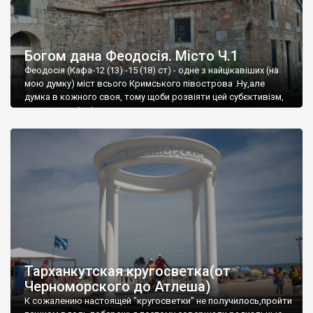
Богом дана Феодосія. Місто Ч.1
Феодосія (Кафа-12 (13) -15 (18) ст) - одне з найцікавіших (на
мою думку) міст всього Кримського півострова .Ну,але
думка в кожного своя, тому щоби розвіяти цей субєктивізм,
запрошую відвідати це
Тарханкутская кругосветка(от
Черноморского до Атлеша)
К сожалению настоящей "кругосветки" не получилось,пройти