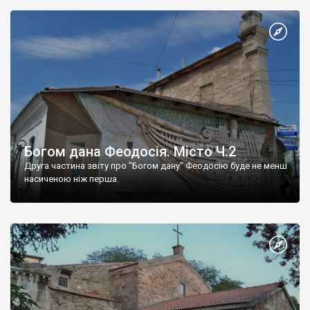
Богом дана Феодосія. Місто Ч.2
Друга частина звіту про "Богом дану" Феодосію буде не менш
насиченою ніж перша.