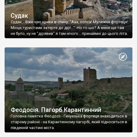
Судак
Судак... Вже чую крики в спину: "Ааа, попса! Муляжна фортеця!
Місце,туристами затерте до дір!..." Но то шо? А мене ще там
не було, ну не "дірявив" я там нічого... принаймні до цього літа.
Феодосія. Пагорб Карантинний
Головна памятка Феодосії - Генуезька фортеця знаходиться в
старому районі - на Карантинному пагорбі, який підноситься в
південній частині міста.