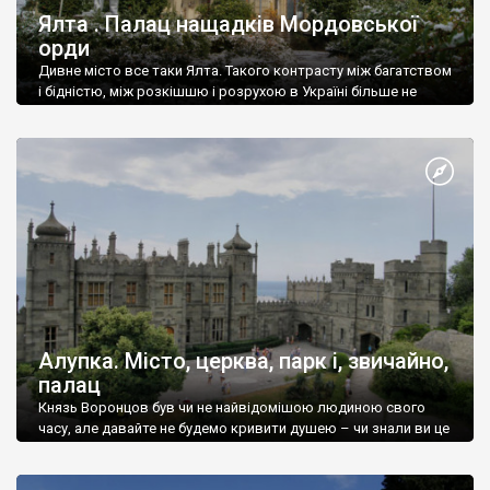
Ялта . Палац нащадків Мордовської
орди
Дивне місто все таки Ялта. Такого контрасту між багатством
і бідністю, між розкішшю і розрухою в Україні більше не
знайдеш.
Алупка. Місто, церква, парк і, звичайно,
палац
Князь Воронцов був чи не найвідомішою людиною свого
часу, але давайте не будемо кривити душею – чи знали ви це
прізвище до відвідин Алупки? Мабуть все таки ні.