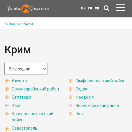
uk
ru
en
Головна
>
Крим
Крим
Алушта
Сімферопольський район
Бахчисарайський район
Судак
Євпаторія
Феодосія
Керч
Чорноморський район
Красноперекопський
Ялта
район
Севастополь