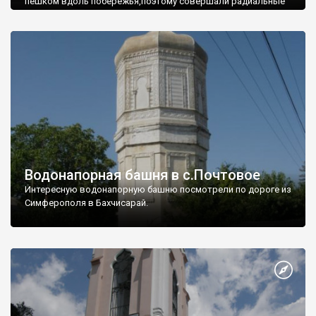
пешком вдоль побережья,поэтому совершали радиальные
вылазки из Оленевки.
Водонапорная башня в с.Почтовое
Интересную водонапорную башню посмотрели по дороге из
Симферополя в Бахчисарай.