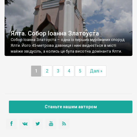
Ялта. Собор Іоанна Златоуста
Собор Іоанна Златоуста – одна із перших мурованих споруд
Ялти. Його 45-метрова дзвіниця і нині видніється в місті
майже звідусіль, а колись це була висотна домінанта Ялти.
1
2
3
4
5
Далі »
Станьте нашим автором