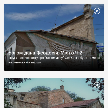
Богом дана Феодосія. Місто Ч.2
Друга частина звіту про "Богом дану" Феодосію буде не менш
насиченою ніж перша.