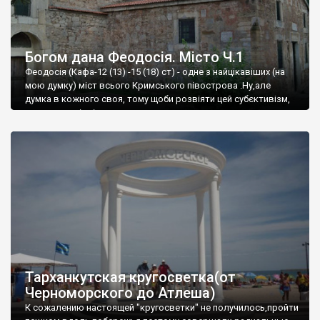
Богом дана Феодосія. Місто Ч.1
Феодосія (Кафа-12 (13) -15 (18) ст) - одне з найцікавіших (на
мою думку) міст всього Кримського півострова .Ну,але
думка в кожного своя, тому щоби розвіяти цей субєктивізм,
запрошую відвідати це
Тарханкутская кругосветка(от
Черноморского до Атлеша)
К сожалению настоящей "кругосветки" не получилось,пройти