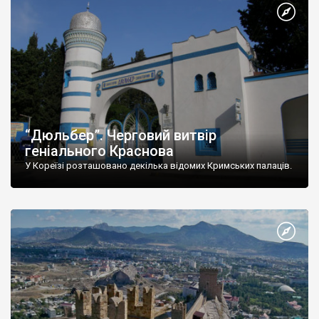
“Дюльбер”. Черговий витвір
геніального Краснова
У Кореїзі розташовано декілька відомих Кримських палаців.