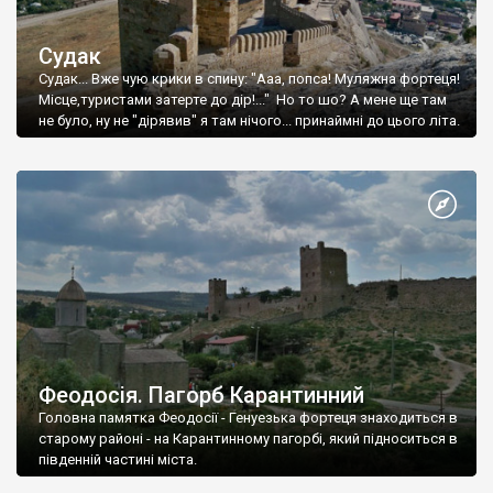
Судак
Судак... Вже чую крики в спину: "Ааа, попса! Муляжна фортеця!
Місце,туристами затерте до дір!..." Но то шо? А мене ще там
не було, ну не "дірявив" я там нічого... принаймні до цього літа.
Феодосія. Пагорб Карантинний
Головна памятка Феодосії - Генуезька фортеця знаходиться в
старому районі - на Карантинному пагорбі, який підноситься в
південній частині міста.