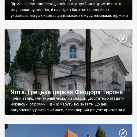
Вірменія першою серед країн світу прийняла християнство,
як державну релігію, й на подив багатьох пересічних
українців, які усіх кавказців вважають мусульманами, вірмени
є відданими вірянами Христа
Ялта. Грецька церква Феодора Тирона
Греки залишили Україні чималий спадок. Достатньо згадати
ніжинські огірочки – ви ж мабуть всі знаєте, що цей,
загублений у радянські часи, легендарний рецепт привезли у
Ніжин греки?