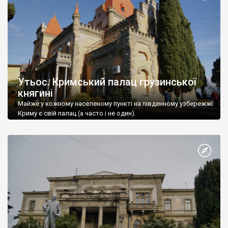
Утьос. Кримський палац грузинської
княгині
Майже у кожному населеному пункті на південному узбережжі
Криму є свій палац (а часто і не один).