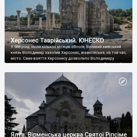
Херсонес Таврійський. ЮНЕСКО
У 988 році, після кількох місяців облоги, Великий київський
князь Володимир захопив Херсонес, візантійське, на той час,
місто. Саме взяття Херсонесу дозволило Володимиру
диктувати свої умови візантійському імператору Василю ІІ, та
одружитися з його дочкою Ганною. Цього ж року, в
Херсонесі Володимир-язичник, став Василем-християнином.
А потім було Хрещення Русі. На честь Херсонесу Таврійського
названо місто […]
Ялта. Вірменська церква Святої Ріпсіме