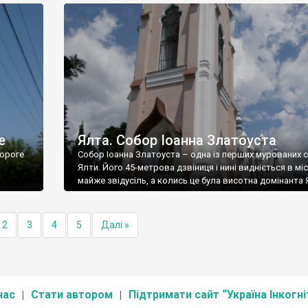
е
Ялта. Собор Іоанна Златоуста
ороге
Собор Іоанна Златоуста – одна із перших мурованих 
Ялти. Його 45-метрова дзвіниця і нині видніється в міс
майже звідусіль, а колись це була висотна домінанта 
2
3
4
5
Далі »
нас
Стати автором
Підтримати сайт “Україна Інкогні