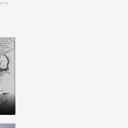
им та
ора і
є
го типу,
ей-
рний
ста:
 райони
від 2
I
і,
рукти,
 котрі