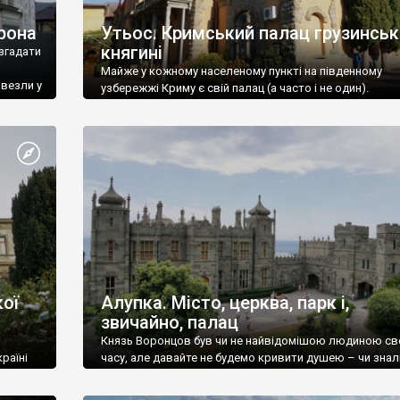
рона
Утьос. Кримський палац грузинськ
княгині
згадати
Майже у кожному населеному пункті на південному
ивезли у
узбережжі Криму є свій палац (а часто і не один).
ої
Алупка. Місто, церква, парк і,
звичайно, палац
Князь Воронцов був чи не найвідомішою людиною св
раїні
часу, але давайте не будемо кривити душею – чи знал
це прізвище до відвідин Алупки? Мабуть все таки ні.