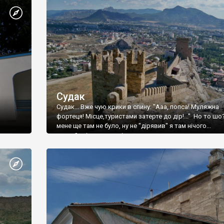
Судак
Судак... Вже чую крики в спину: "Ааа, попса! Муляжна
фортеця! Місце,туристами затерте до дір!..." Но то шо
мене ще там не було, ну не "дірявив" я там нічого...
принаймні до цього літа.