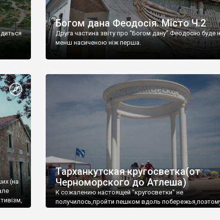
Богом дана Феодосія. Місто Ч.2
одиться
Друга частина звіту про "Богом дану" Феодосію буде 
менш насиченою ніж перша.
Тарханкутская кругосветка(от
Черноморского до Атлеша)
ших (на
але
К сожалению настоящей "кругосветки" не
тивізм,
получилось,пройти пешком вдоль побережья,поэтом
совершали радиальные вылазки из Оленевки.