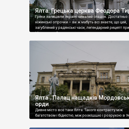
Ялта. Грецька церква Феодора Ти
Греки залишили Україні чималий спадок. Достатньо 
ніжинські огірочки – ви ж мабуть всі знаєте, що цей,
загублений у радянські часи, легендарний рецепт пр
Ніжин греки?
Ялта . Палац нащадків Мордовськ
орди
Дивне місто все таки Ялта. Такого контрасту між
багатством і бідністю, між розкішшю і розрухою в Ук
більше не знайдеш.