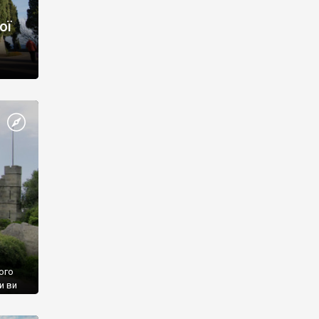
ої
ого
и ви