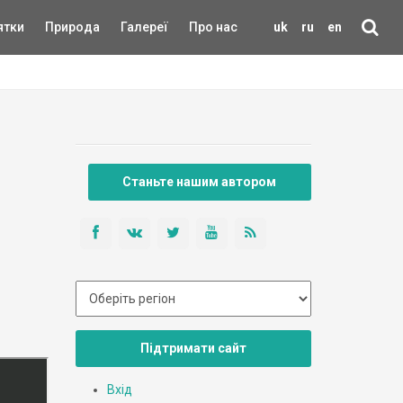
ятки
Природа
Галереї
Про нас
uk
ru
en
Станьте нашим автором
Підтримати сайт
Вхід