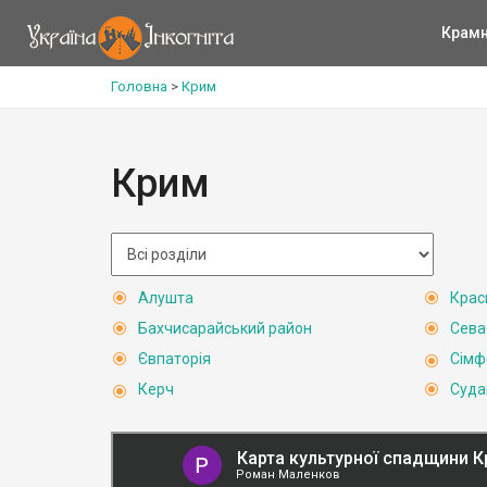
Крам
Головна
>
Крим
Крим
Алушта
Крас
Бахчисарайський район
Сева
Євпаторія
Сімф
Керч
Суда