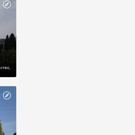
же
нство,