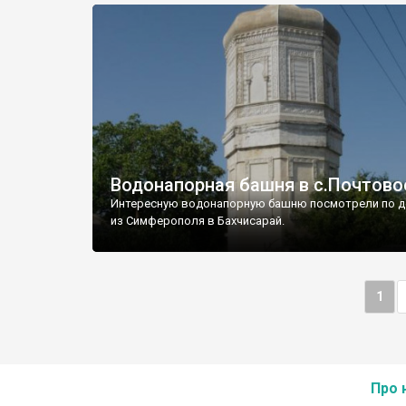
Водонапорная башня в с.Почтово
Интересную водонапорную башню посмотрели по д
из Симферополя в Бахчисарай.
1
Про 