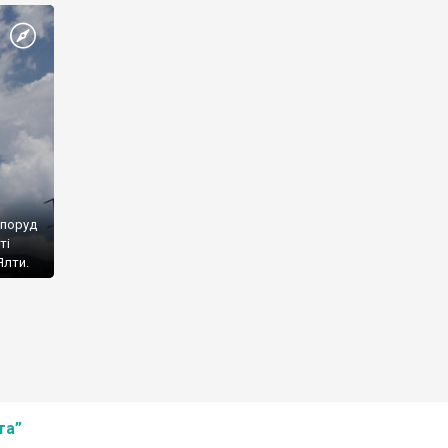
споруд
ті
Ялти.
та”