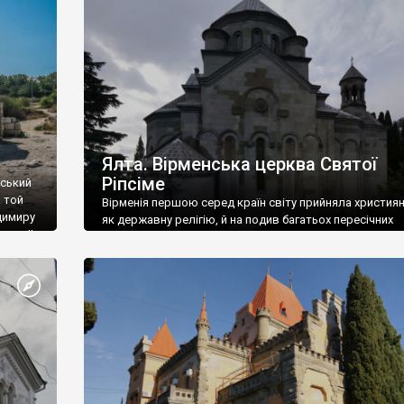
ефактів
називаються «повстяками» (postaki)…” “Вино. Крим
єкту
виробляє відмінне вино і його вдосталь: воно все ду
го».
легке біле і дуже […]
ти та
Ялта. Вірменська церква Святої
Ріпсіме
вський
 той
Вірменія першою серед країн світу прийняла христия
димиру
як державну релігію, й на подив багатьох пересічних
илю ІІ,
українців, які усіх кавказців вважають мусульманами,
 в
вірмени є відданими вірянами Христа