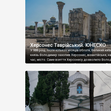
музею «Новгородський музей-заповідник» сотні арт
візантійської доби. Раритети викрадені з фондів об’
культурної спадщини ЮНЕСКО «Херсонеса Таврійсько
Офіційно – на виставку «Золото Візантії», але експер
влада в Україні вважають це лише […]
Херсонес Таврійський. ЮНЕСКО
У 988 році, після кількох місяців облоги, Великий киї
князь Володимир захопив Херсонес, візантійське, на
час, місто. Саме взяття Херсонесу дозволило Воло
диктувати свої умови візантійському імператору Вас
та одружитися з його дочкою Ганною. Цього ж року,
Херсонесі Володимир-язичник, став Василем-
християнином. А потім було Хрещення Русі. На честь
Херсонесу Таврійського названо місто […]