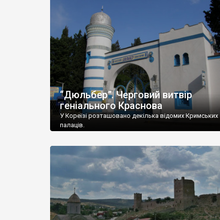
“Дюльбер”. Черговий витвір
геніального Краснова
У Кореїзі розташовано декілька відомих Кримських
палаців.