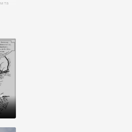
им та
ора і
є
го типу,
ей-
рний
ста:
 райони
від 2
I
і,
рукти,
 котрі