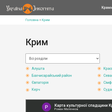
Крам
Головна
>
Крим
Крим
Алушта
Крас
Бахчисарайський район
Сева
Євпаторія
Сімф
Керч
Суда