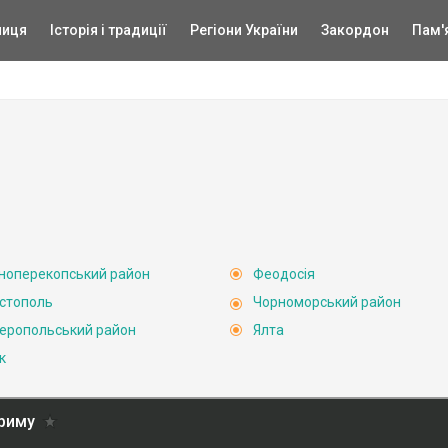
ниця
Історія і традиції
Регіони України
Закордон
Пам'
ноперекопський район
Феодосія
стополь
Чорноморський район
еропольський район
Ялта
к