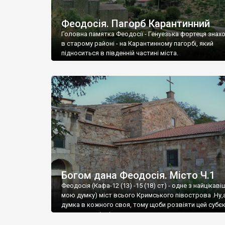
Феодосія. Пагорб Карантинний
Головна памятка Феодосії - Генуезька фортеця знах
в старому районі - на Карантинному пагорбі, який
підноситься в південній частині міста.
Богом дана Феодосія. Місто Ч.1
Феодосія (Кафа-12 (13) -15 (18) ст) - одне з найцікаві
мою думку) міст всього Кримського півострова .Ну,
думка в кожного своя, тому щоби розвіяти цей субєк
запрошую відвідати це