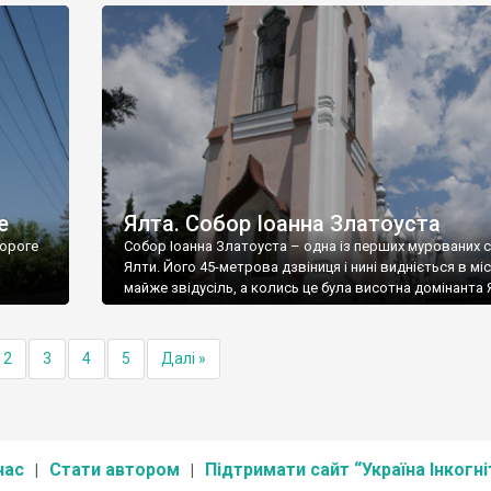
е
Ялта. Собор Іоанна Златоуста
ороге
Собор Іоанна Златоуста – одна із перших мурованих 
Ялти. Його 45-метрова дзвіниця і нині видніється в міс
майже звідусіль, а колись це була висотна домінанта 
2
3
4
5
Далі »
нас
Стати автором
Підтримати сайт “Україна Інкогні