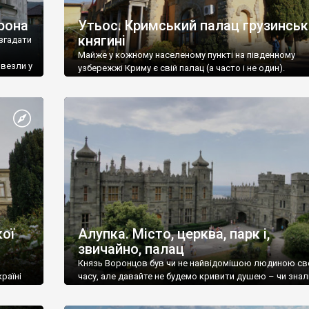
рона
Утьос. Кримський палац грузинськ
княгині
згадати
Майже у кожному населеному пункті на південному
ивезли у
узбережжі Криму є свій палац (а часто і не один).
ої
Алупка. Місто, церква, парк і,
звичайно, палац
Князь Воронцов був чи не найвідомішою людиною св
раїні
часу, але давайте не будемо кривити душею – чи знал
це прізвище до відвідин Алупки? Мабуть все таки ні.