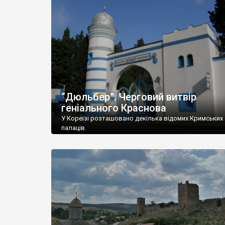
“Дюльбер”. Черговий витвір
геніального Краснова
У Кореїзі розташовано декілька відомих Кримських
палаців.