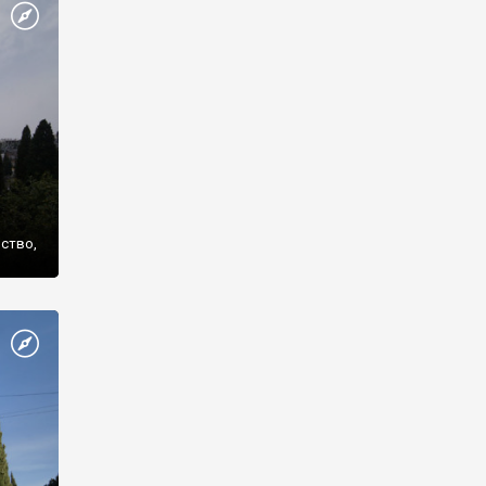
же
нство,