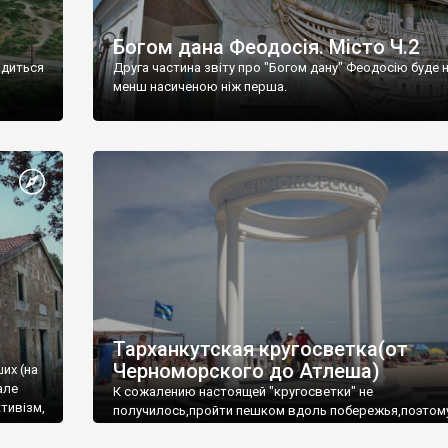
Богом дана Феодосія. Місто Ч.2
одиться
Друга частина звіту про "Богом дану" Феодосію буде 
менш насиченою ніж перша.
Тарханкутская кругосветка(от
Черноморского до Атлеша)
ших (на
але
К сожалению настоящей "кругосветки" не
тивізм,
получилось,пройти пешком вдоль побережья,поэтом
совершали радиальные вылазки из Оленевки.