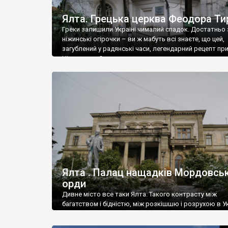
Ялта. Грецька церква Феодора Ти
Греки залишили Україні чималий спадок. Достатньо 
ніжинські огірочки – ви ж мабуть всі знаєте, що цей,
загублений у радянські часи, легендарний рецепт пр
Ніжин греки?
Ялта . Палац нащадків Мордовськ
орди
Дивне місто все таки Ялта. Такого контрасту між
багатством і бідністю, між розкішшю і розрухою в Ук
більше не знайдеш.