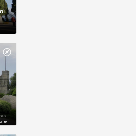
ої
ого
и ви