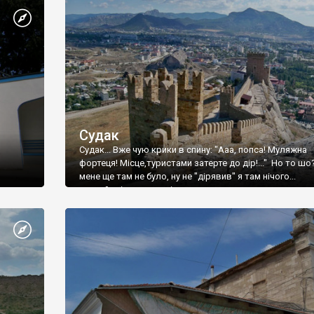
Судак
Судак... Вже чую крики в спину: "Ааа, попса! Муляжна
фортеця! Місце,туристами затерте до дір!..." Но то шо
мене ще там не було, ну не "дірявив" я там нічого...
принаймні до цього літа.