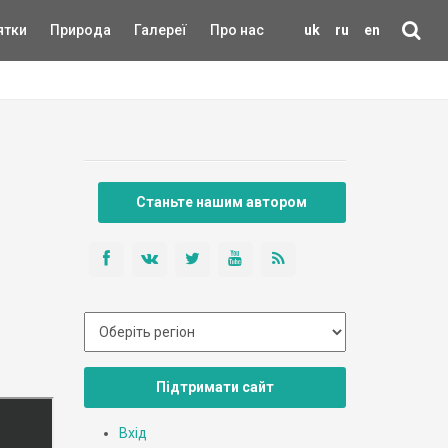
ятки
Природа
Галереї
Про нас
uk
ru
en
Станьте нашим автором
Підтримати сайт
Вхід