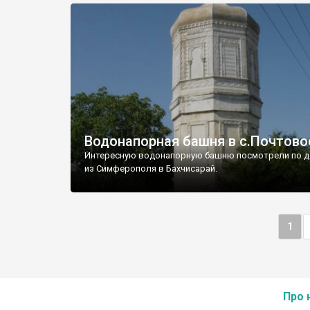
Водонапорная башня в с.Почтово
Интересную водонапорную башню посмотрели по д
из Симферополя в Бахчисарай.
1
Про 