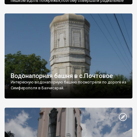
пешком вдоль побережья,поэтому совершали радиальные
вылазки из Оленевки.
Водонапорная башня в с.Почтовое
Интересную водонапорную башню посмотрели по дороге из
Симферополя в Бахчисарай.