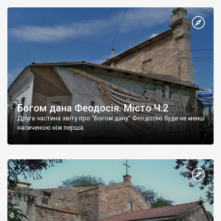
Богом дана Феодосія. Місто Ч.2
Друга частина звіту про "Богом дану" Феодосію буде не менш
насиченою ніж перша.