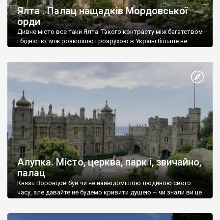
Ялта . Палац нащадків Мордовської
орди
Дивне місто все таки Ялта. Такого контрасту між багатством
і бідністю, між розкішшю і розрухою в Україні більше не
знайдеш.
Алупка. Місто, церква, парк і, звичайно,
палац
Князь Воронцов був чи не найвідомішою людиною свого
часу, але давайте не будемо кривити душею – чи знали ви це
прізвище до відвідин Алупки? Мабуть все таки ні.