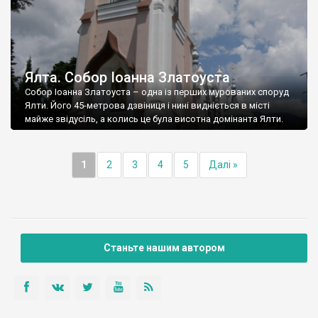
Ялта. Собор Іоанна Златоуста
Собор Іоанна Златоуста – одна із перших мурованих споруд
Ялти. Його 45-метрова дзвіниця і нині видніється в місті
майже звідусіль, а колись це була висотна домінанта Ялти.
1
2
3
4
5
Далі »
Станьте нашим автором