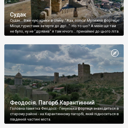
Судак
Судак... Вже чую крики в спину: "Ааа, попса! Муляжна фортеця!
Місце,туристами затерте до дір!..." Но то шо? А мене ще там
не було, ну не "дірявив" я там нічого... принаймні до цього літа.
Феодосія. Пагорб Карантинний
Головна памятка Феодосії - Генуезька фортеця знаходиться в
старому районі - на Карантинному пагорбі, який підноситься в
південній частині міста.