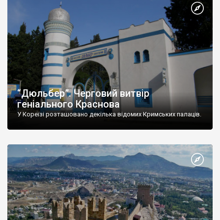
“Дюльбер”. Черговий витвір
геніального Краснова
У Кореїзі розташовано декілька відомих Кримських палаців.