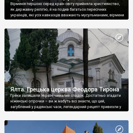
Вірменія першою серед країн світу прийняла християнство,
як державну релігію, й на подив багатьох пересічних
українців, які усіх кавказців вважають мусульманами, вірмени
є відданими вірянами Христа
Ялта. Грецька церква Феодора Тирона
Греки залишили Україні чималий спадок. Достатньо згадати
ніжинські огірочки – ви ж мабуть всі знаєте, що цей,
загублений у радянські часи, легендарний рецепт привезли у
Ніжин греки?