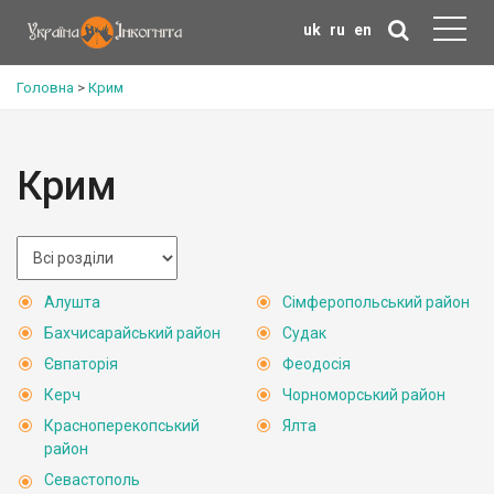
uk
ru
en
Головна
>
Крим
Крим
Алушта
Сімферопольський район
Бахчисарайський район
Судак
Євпаторія
Феодосія
Керч
Чорноморський район
Красноперекопський
Ялта
район
Севастополь