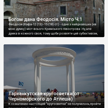
Богом дана Феодосія. Місто Ч.1
Феодосія (Кафа-12 (13) -15 (18) ст) - одне з найцікавіших (на
мою думку) міст всього Кримського півострова .Ну,але
думка в кожного своя, тому щоби розвіяти цей субєктивізм,
запрошую відвідати це
Тарханкутская кругосветка(от
Черноморского до Атлеша)
К сожалению настоящей "кругосветки" не получилось,пройти