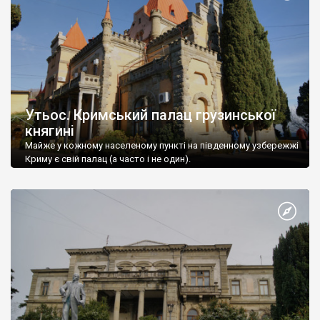
Утьос. Кримський палац грузинської
княгині
Майже у кожному населеному пункті на південному узбережжі
Криму є свій палац (а часто і не один).