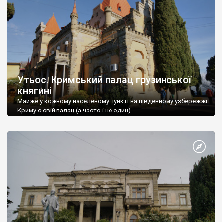
Утьос. Кримський палац грузинської
княгині
Майже у кожному населеному пункті на південному узбережжі
Криму є свій палац (а часто і не один).