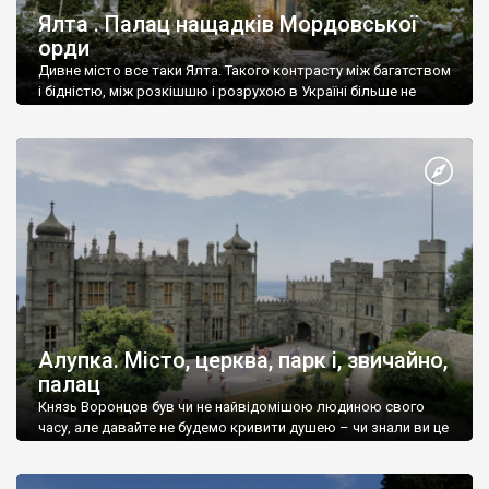
Ялта . Палац нащадків Мордовської
орди
Дивне місто все таки Ялта. Такого контрасту між багатством
і бідністю, між розкішшю і розрухою в Україні більше не
знайдеш.
Алупка. Місто, церква, парк і, звичайно,
палац
Князь Воронцов був чи не найвідомішою людиною свого
часу, але давайте не будемо кривити душею – чи знали ви це
прізвище до відвідин Алупки? Мабуть все таки ні.