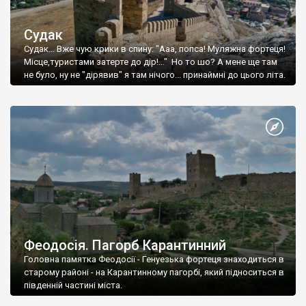
Судак
Судак... Вже чую крики в спину: "Ааа, попса! Муляжна фортеця!
Місце,туристами затерте до дір!..." Но то шо? А мене ще там
не було, ну не "дірявив" я там нічого... принаймні до цього літа.
Феодосія. Пагорб Карантинний
Головна памятка Феодосії - Генуезька фортеця знаходиться в
старому районі - на Карантинному пагорбі, який підноситься в
південній частині міста.