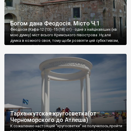
Богом дана Феодосія. Місто Ч.1
Феодосія (Кафа-12 (13) -15 (18) ст) - одне з найцікавіших (на
мою думку) міст всього Кримського півострова .Ну,але
думка в кожного своя, тому щоби розвіяти цей субєктивізм,
запрошую відвідати це
Тарханкутская кругосветка(от
Черноморского до Атлеша)
К сожалению настоящей "кругосветки" не получилось,пройти