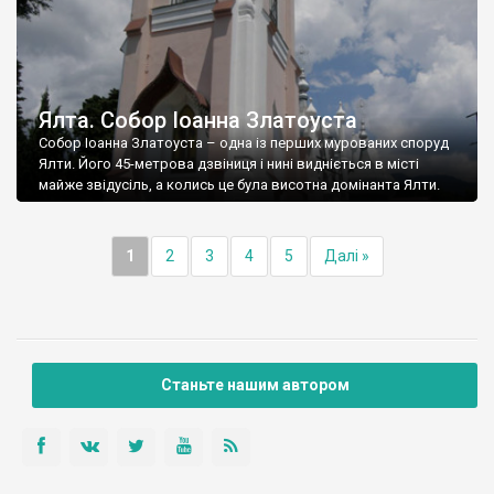
Ялта. Собор Іоанна Златоуста
Собор Іоанна Златоуста – одна із перших мурованих споруд
Ялти. Його 45-метрова дзвіниця і нині видніється в місті
майже звідусіль, а колись це була висотна домінанта Ялти.
1
2
3
4
5
Далі »
Станьте нашим автором