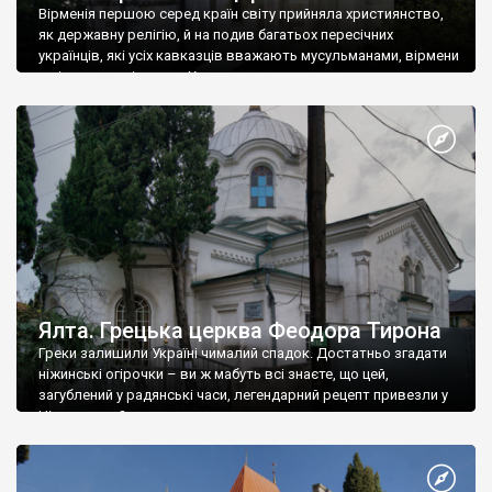
Вірменія першою серед країн світу прийняла християнство,
як державну релігію, й на подив багатьох пересічних
українців, які усіх кавказців вважають мусульманами, вірмени
є відданими вірянами Христа
Ялта. Грецька церква Феодора Тирона
Греки залишили Україні чималий спадок. Достатньо згадати
ніжинські огірочки – ви ж мабуть всі знаєте, що цей,
загублений у радянські часи, легендарний рецепт привезли у
Ніжин греки?