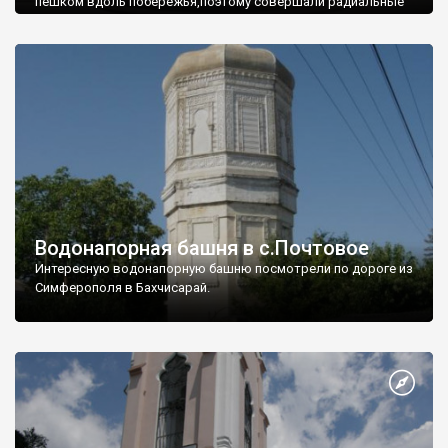
пешком вдоль побережья,поэтому совершали радиальные
вылазки из Оленевки.
Водонапорная башня в с.Почтовое
Интересную водонапорную башню посмотрели по дороге из
Симферополя в Бахчисарай.