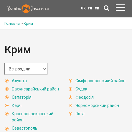
uk
ru
en
Головна
>
Крим
Крим
Алушта
Сімферопольський район
Бахчисарайський район
Судак
Євпаторія
Феодосія
Керч
Чорноморський район
Красноперекопський
Ялта
район
Севастополь