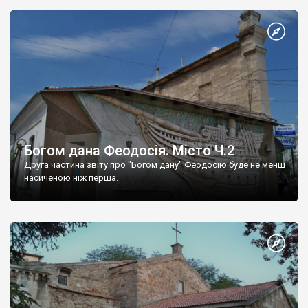
Богом дана Феодосія. Місто Ч.2
Друга частина звіту про "Богом дану" Феодосію буде не менш
насиченою ніж перша.