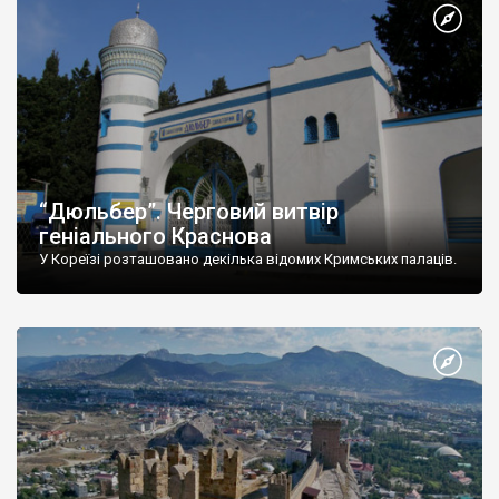
“Дюльбер”. Черговий витвір
геніального Краснова
У Кореїзі розташовано декілька відомих Кримських палаців.