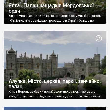
Ялта . Палац нащадків Мордовської
орди
Дивне місто все таки Ялта. Такого контрасту між багатством
і бідністю, між розкішшю і розрухою в Україні більше не
знайдеш.
Алупка. Місто, церква, парк і, звичайно,
палац
Князь Воронцов був чи не найвідомішою людиною свого
часу, але давайте не будемо кривити душею – чи знали ви це
прізвище до відвідин Алупки? Мабуть все таки ні.