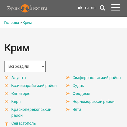
uk
ru
en
Головна
>
Крим
Крим
Алушта
Сімферопольський район
Бахчисарайський район
Судак
Євпаторія
Феодосія
Керч
Чорноморський район
Красноперекопський
Ялта
район
Севастополь