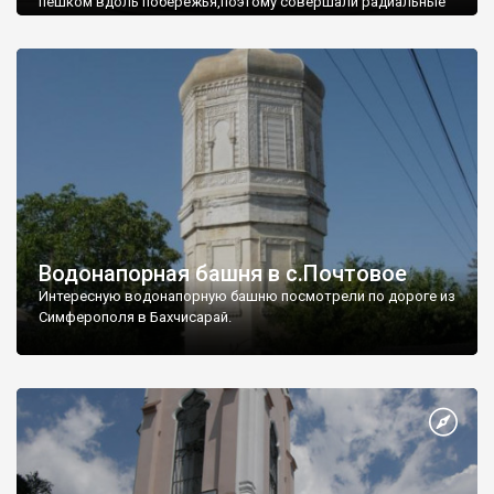
пешком вдоль побережья,поэтому совершали радиальные
вылазки из Оленевки.
Водонапорная башня в с.Почтовое
Интересную водонапорную башню посмотрели по дороге из
Симферополя в Бахчисарай.