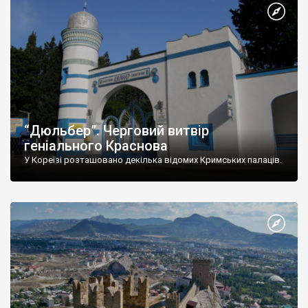
“Дюльбер”. Черговий витвір
геніального Краснова
У Кореїзі розташовано декілька відомих Кримських палаців.