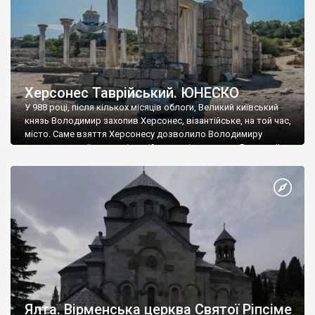
Херсонес Таврійський. ЮНЕСКО
У 988 році, після кількох місяців облоги, Великий київський
князь Володимир захопив Херсонес, візантійське, на той час,
місто. Саме взяття Херсонесу дозволило Володимиру
диктувати свої умови візантійському імператору Василю ІІ, та
одружитися з його дочкою Ганною. Цього ж року, в
Херсонесі Володимир-язичник, став Василем-християнином.
А потім було Хрещення Русі. На честь Херсонесу Таврійського
названо місто […]
Ялта. Вірменська церква Святої Ріпсіме