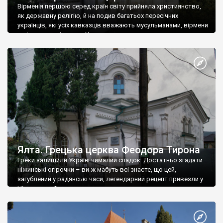
Вірменія першою серед країн світу прийняла християнство,
як державну релігію, й на подив багатьох пересічних
українців, які усіх кавказців вважають мусульманами, вірмени
є відданими вірянами Христа
Ялта. Грецька церква Феодора Тирона
Греки залишили Україні чималий спадок. Достатньо згадати
ніжинські огірочки – ви ж мабуть всі знаєте, що цей,
загублений у радянські часи, легендарний рецепт привезли у
Ніжин греки?