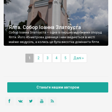
Ялта. Собор Іоанна Златоуста
Собор Іоанна Златоуста – одна із перших мурованих споруд
Ялти. Його 45-метрова дзвіниця і нині видніється в місті
майже звідусіль, а колись це була висотна домінанта Ялти.
1
2
3
4
5
Далі »
Станьте нашим автором