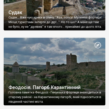
Судак
Судак... Вже чую крики в спину: "Ааа, попса! Муляжна фортеця!
Місце,туристами затерте до дір!..." Но то шо? А мене ще там
не було, ну не "дірявив" я там нічого... принаймні до цього літа.
Феодосія. Пагорб Карантинний
Головна памятка Феодосії - Генуезька фортеця знаходиться в
старому районі - на Карантинному пагорбі, який підноситься в
південній частині міста.