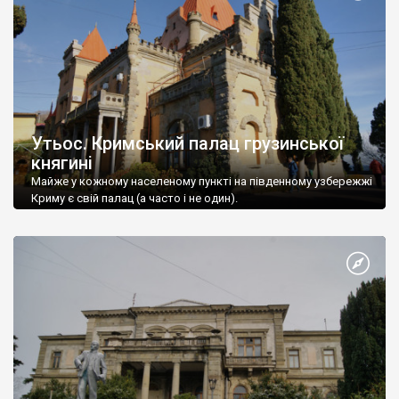
Утьос. Кримський палац грузинської
княгині
Майже у кожному населеному пункті на південному узбережжі
Криму є свій палац (а часто і не один).