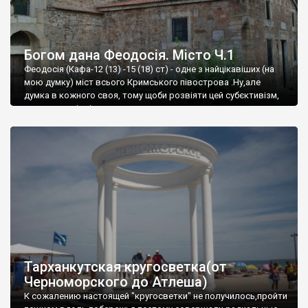
Богом дана Феодосія. Місто Ч.1
Феодосія (Кафа-12 (13) -15 (18) ст) - одне з найцікавіших (на
мою думку) міст всього Кримського півострова .Ну,але
думка в кожного своя, тому щоби розвіяти цей субєктивізм,
запрошую відвідати це
Тарханкутская кругосветка(от
Черноморского до Атлеша)
К сожалению настоящей "кругосветки" не получилось,пройти