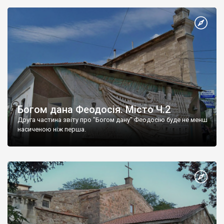
Богом дана Феодосія. Місто Ч.2
Друга частина звіту про "Богом дану" Феодосію буде не менш
насиченою ніж перша.