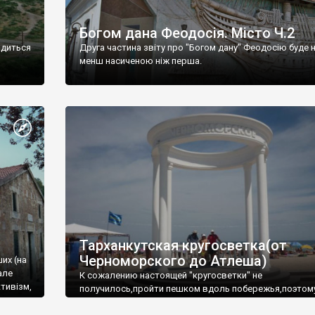
Богом дана Феодосія. Місто Ч.2
одиться
Друга частина звіту про "Богом дану" Феодосію буде 
менш насиченою ніж перша.
Тарханкутская кругосветка(от
Черноморского до Атлеша)
ших (на
але
К сожалению настоящей "кругосветки" не
тивізм,
получилось,пройти пешком вдоль побережья,поэтом
совершали радиальные вылазки из Оленевки.