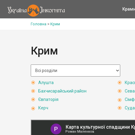
Крам
Головна
>
Крим
Крим
Алушта
Крас
Бахчисарайський район
Сева
Євпаторія
Сімф
Керч
Суда