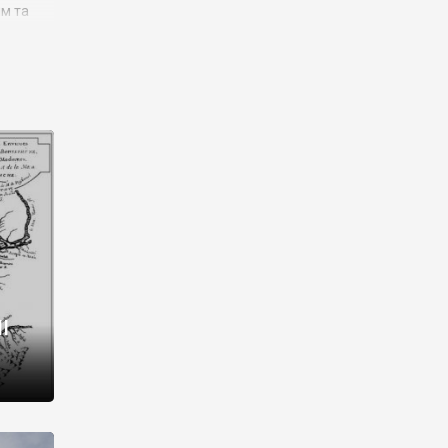
им та
ора і
є
го типу,
ей-
рний
ста:
 райони
від 2
I
і,
рукти,
 котрі