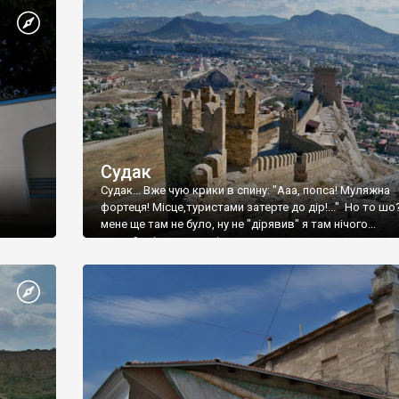
Судак
Судак... Вже чую крики в спину: "Ааа, попса! Муляжна
фортеця! Місце,туристами затерте до дір!..." Но то шо
мене ще там не було, ну не "дірявив" я там нічого...
принаймні до цього літа.