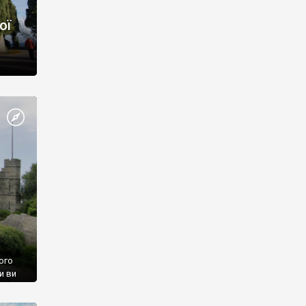
ої
ого
и ви