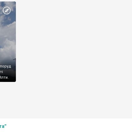
споруд
ті
Ялти.
та”