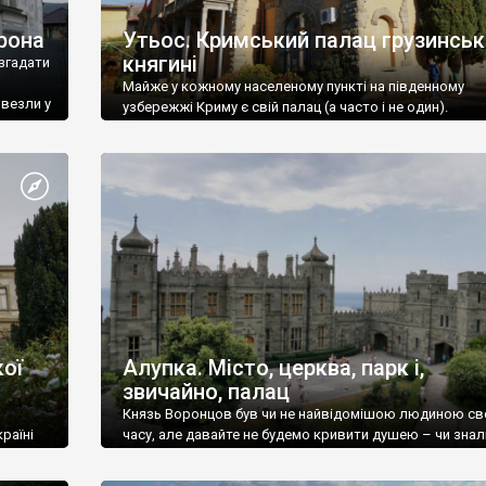
рона
Утьос. Кримський палац грузинськ
княгині
згадати
Майже у кожному населеному пункті на південному
ивезли у
узбережжі Криму є свій палац (а часто і не один).
ої
Алупка. Місто, церква, парк і,
звичайно, палац
Князь Воронцов був чи не найвідомішою людиною св
раїні
часу, але давайте не будемо кривити душею – чи знал
це прізвище до відвідин Алупки? Мабуть все таки ні.