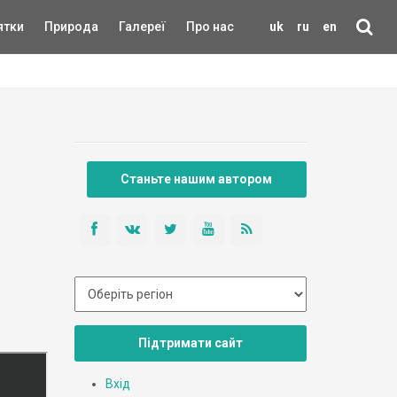
ятки
Природа
Галереї
Про нас
uk
ru
en
Станьте нашим автором
Підтримати сайт
Вхід