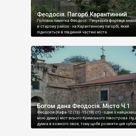
Феодосія. Пагорб Карантинний
Головна памятка Феодосії - Генуезька фортеця знах
в старому районі - на Карантинному пагорбі, який
підноситься в південній частині міста.
Богом дана Феодосія. Місто Ч.1
Феодосія (Кафа-12 (13) -15 (18) ст) - одне з найцікаві
мою думку) міст всього Кримського півострова .Ну,
думка в кожного своя, тому щоби розвіяти цей субєк
запрошую відвідати це