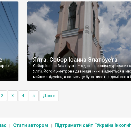
е
Ялта. Собор Іоанна Златоуста
ороге
Собор Іоанна Златоуста – одна із перших мурованих 
Ялти. Його 45-метрова дзвіниця і нині видніється в міс
майже звідусіль, а колись це була висотна домінанта 
2
3
4
5
Далі »
нас
Стати автором
Підтримати сайт “Україна Інкогні