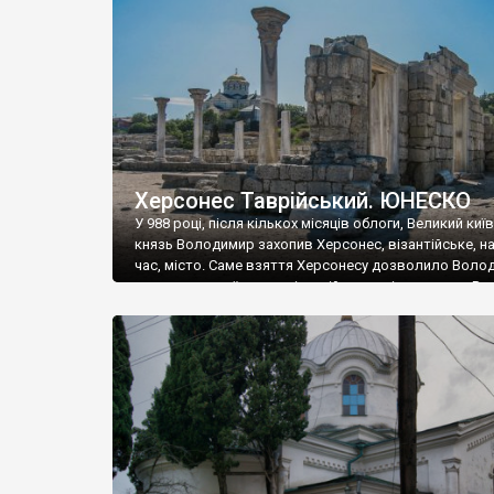
музею «Новгородський музей-заповідник» сотні арт
візантійської доби. Раритети викрадені з фондів об’
культурної спадщини ЮНЕСКО «Херсонеса Таврійсько
Офіційно – на виставку «Золото Візантії», але експер
влада в Україні вважають це лише […]
Херсонес Таврійський. ЮНЕСКО
У 988 році, після кількох місяців облоги, Великий киї
князь Володимир захопив Херсонес, візантійське, на
час, місто. Саме взяття Херсонесу дозволило Воло
диктувати свої умови візантійському імператору Вас
та одружитися з його дочкою Ганною. Цього ж року,
Херсонесі Володимир-язичник, став Василем-
християнином. А потім було Хрещення Русі. На честь
Херсонесу Таврійського названо місто […]