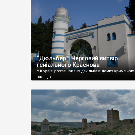
“Дюльбер”. Черговий витвір
геніального Краснова
У Кореїзі розташовано декілька відомих Кримських
палаців.