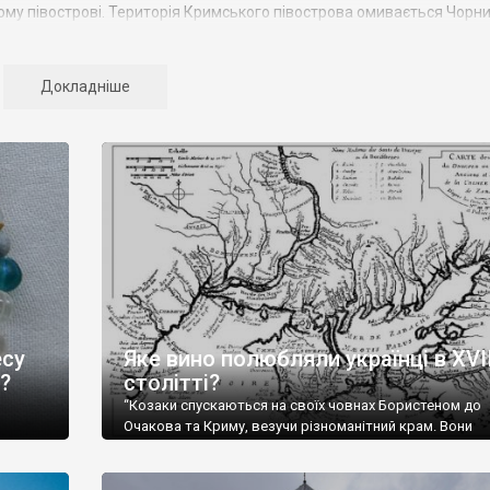
ому півострові. Територія Кримського півострова омивається Чорн
чного океану. Півострів приблизно однаково віддалений від екват
Криму переважають морські кордони, довжина берегової лінії склада
гіону складає 2135 тис. чоловік
Докладніше
ться на 14 районів. У Криму розташовано 16 міст, 56 селищ місько
– Сімферополь, Алушта,
Армянськ, Джанкой
, Євпаторія,
Керч
,
ють республіканське підпорядкування.
навчий музей, Сімферопольський художній музей, Лівадійський муз
ький музей мистецтв,
Бахчисарайський державний історико-культу
зташовані: столиця царських скіфів –
Неаполь Скіфський
, античні мі
ік, візантійські поселення: Горзувити,
Алустон
.
природних ландшафтів. Північна його частину займає степ; південні
овж південного узбережжя Кримських гір лежить прибережна смуга (
есу
Яке вино полюбляли українці в XVII
та, Алупка, Симеїз,
Гурзуф
, Місхор, Лівадія, Форос,
Алушта
.
?
столітті?
“Козаки спускаються на своїх човнах Бористеном до
Очакова та Криму, везучи різноманітний крам. Вони
,
продають шкіри, тютюн (kasak-tutun), мотузки, конопл
Ще у
полотно, вугілля, рибу, а купують сіль, вина, сушені ф
авного
олію, мило, ладан, кінське спорядження, овечі тулупи,