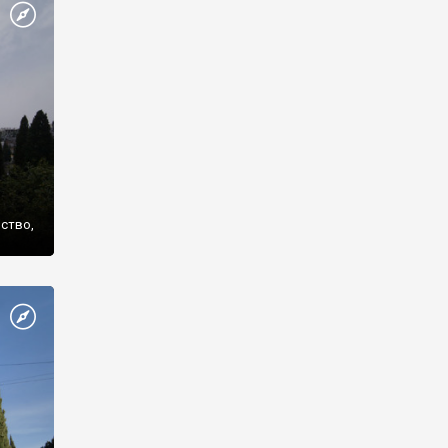
же
нство,