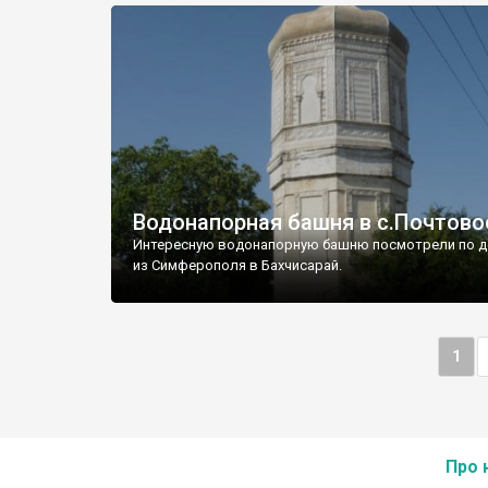
Водонапорная башня в с.Почтово
Интересную водонапорную башню посмотрели по д
из Симферополя в Бахчисарай.
1
Про 