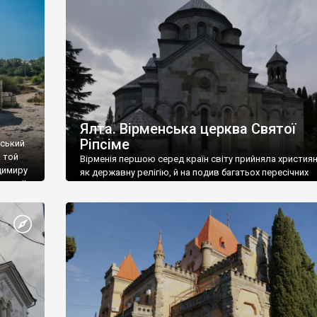
ефактів
називаються «повстяками» (postaki)…” “Вино. Крим
єкту
виробляє відмінне вино і його вдосталь: воно все ду
го».
легке біле і дуже […]
ти та
Ялта. Вірменська церква Святої
Ріпсіме
вський
 той
Вірменія першою серед країн світу прийняла христия
димиру
як державну релігію, й на подив багатьох пересічних
илю ІІ,
українців, які усіх кавказців вважають мусульманами,
 в
вірмени є відданими вірянами Христа