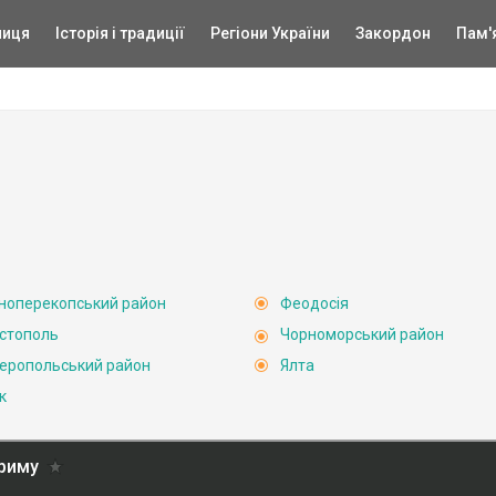
ниця
Історія і традиції
Регіони України
Закордон
Пам'
ноперекопський район
Феодосія
стополь
Чорноморський район
еропольський район
Ялта
к