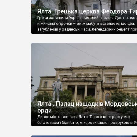
Ялта. Грецька церква Феодора Ти
Греки залишили Україні чималий спадок. Достатньо 
ніжинські огірочки – ви ж мабуть всі знаєте, що цей,
загублений у радянські часи, легендарний рецепт пр
Ніжин греки?
Ялта . Палац нащадків Мордовськ
орди
Дивне місто все таки Ялта. Такого контрасту між
багатством і бідністю, між розкішшю і розрухою в Ук
більше не знайдеш.