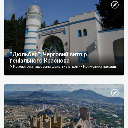
“Дюльбер”. Черговий витвір
геніального Краснова
У Кореїзі розташовано декілька відомих Кримських палаців.