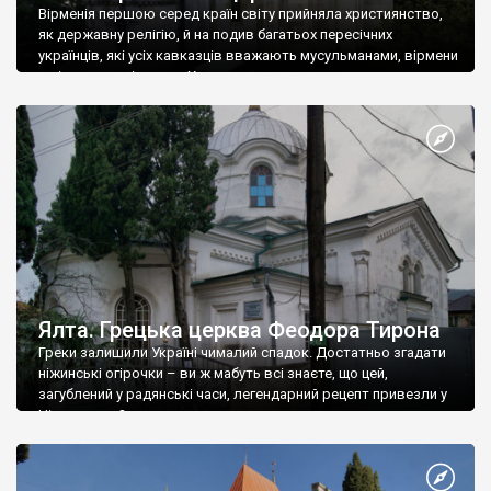
Вірменія першою серед країн світу прийняла християнство,
як державну релігію, й на подив багатьох пересічних
українців, які усіх кавказців вважають мусульманами, вірмени
є відданими вірянами Христа
Ялта. Грецька церква Феодора Тирона
Греки залишили Україні чималий спадок. Достатньо згадати
ніжинські огірочки – ви ж мабуть всі знаєте, що цей,
загублений у радянські часи, легендарний рецепт привезли у
Ніжин греки?