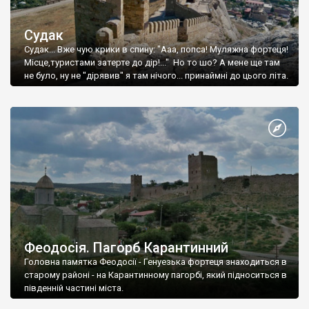
Судак
Судак... Вже чую крики в спину: "Ааа, попса! Муляжна фортеця!
Місце,туристами затерте до дір!..." Но то шо? А мене ще там
не було, ну не "дірявив" я там нічого... принаймні до цього літа.
Феодосія. Пагорб Карантинний
Головна памятка Феодосії - Генуезька фортеця знаходиться в
старому районі - на Карантинному пагорбі, який підноситься в
південній частині міста.