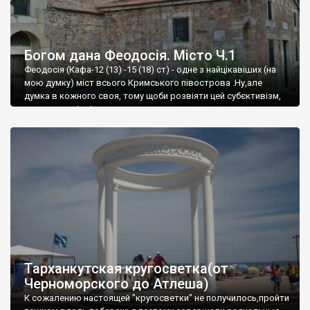
Богом дана Феодосія. Місто Ч.1
Феодосія (Кафа-12 (13) -15 (18) ст) - одне з найцікавіших (на
мою думку) міст всього Кримського півострова .Ну,але
думка в кожного своя, тому щоби розвіяти цей субєктивізм,
запрошую відвідати це
Тарханкутская кругосветка(от
Черноморского до Атлеша)
К сожалению настоящей "кругосветки" не получилось,пройти