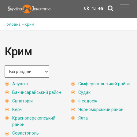
uk
ru
en
Головна
>
Крим
Крим
Алушта
Сімферопольський район
Бахчисарайський район
Судак
Євпаторія
Феодосія
Керч
Чорноморський район
Красноперекопський
Ялта
район
Севастополь