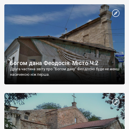
Богом дана Феодосія. Місто Ч.2
Друга частина звіту про "Богом дану" Феодосію буде не менш
насиченою ніж перша.