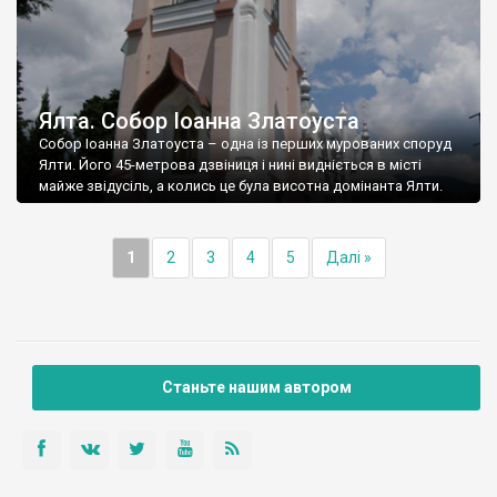
Ялта. Собор Іоанна Златоуста
Собор Іоанна Златоуста – одна із перших мурованих споруд
Ялти. Його 45-метрова дзвіниця і нині видніється в місті
майже звідусіль, а колись це була висотна домінанта Ялти.
1
2
3
4
5
Далі »
Станьте нашим автором