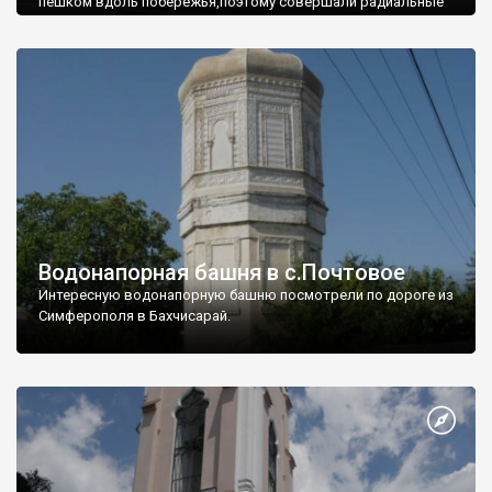
пешком вдоль побережья,поэтому совершали радиальные
вылазки из Оленевки.
Водонапорная башня в с.Почтовое
Интересную водонапорную башню посмотрели по дороге из
Симферополя в Бахчисарай.