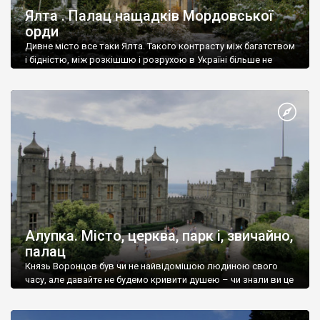
Ялта . Палац нащадків Мордовської
орди
Дивне місто все таки Ялта. Такого контрасту між багатством
і бідністю, між розкішшю і розрухою в Україні більше не
знайдеш.
Алупка. Місто, церква, парк і, звичайно,
палац
Князь Воронцов був чи не найвідомішою людиною свого
часу, але давайте не будемо кривити душею – чи знали ви це
прізвище до відвідин Алупки? Мабуть все таки ні.