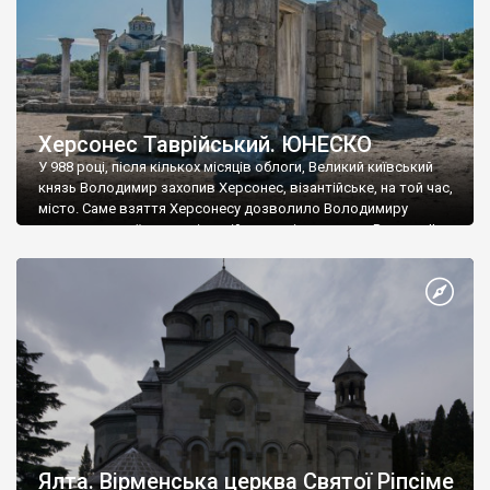
Херсонес Таврійський. ЮНЕСКО
У 988 році, після кількох місяців облоги, Великий київський
князь Володимир захопив Херсонес, візантійське, на той час,
місто. Саме взяття Херсонесу дозволило Володимиру
диктувати свої умови візантійському імператору Василю ІІ, та
одружитися з його дочкою Ганною. Цього ж року, в
Херсонесі Володимир-язичник, став Василем-християнином.
А потім було Хрещення Русі. На честь Херсонесу Таврійського
названо місто […]
Ялта. Вірменська церква Святої Ріпсіме