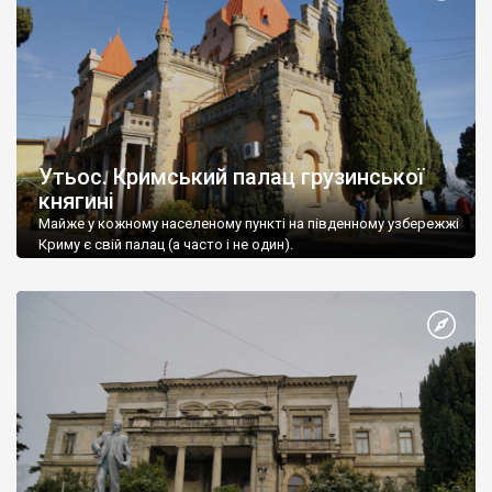
Утьос. Кримський палац грузинської
княгині
Майже у кожному населеному пункті на південному узбережжі
Криму є свій палац (а часто і не один).