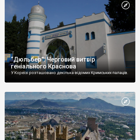
“Дюльбер”. Черговий витвір
геніального Краснова
У Кореїзі розташовано декілька відомих Кримських палаців.