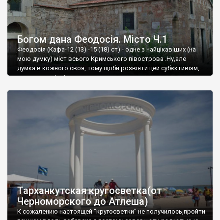
Богом дана Феодосія. Місто Ч.1
Феодосія (Кафа-12 (13) -15 (18) ст) - одне з найцікавіших (на
мою думку) міст всього Кримського півострова .Ну,але
думка в кожного своя, тому щоби розвіяти цей субєктивізм,
запрошую відвідати це
Тарханкутская кругосветка(от
Черноморского до Атлеша)
К сожалению настоящей "кругосветки" не получилось,пройти