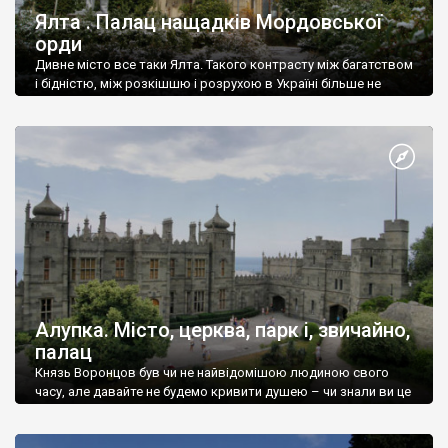
Ялта . Палац нащадків Мордовської
орди
Дивне місто все таки Ялта. Такого контрасту між багатством
і бідністю, між розкішшю і розрухою в Україні більше не
знайдеш.
Алупка. Місто, церква, парк і, звичайно,
палац
Князь Воронцов був чи не найвідомішою людиною свого
часу, але давайте не будемо кривити душею – чи знали ви це
прізвище до відвідин Алупки? Мабуть все таки ні.