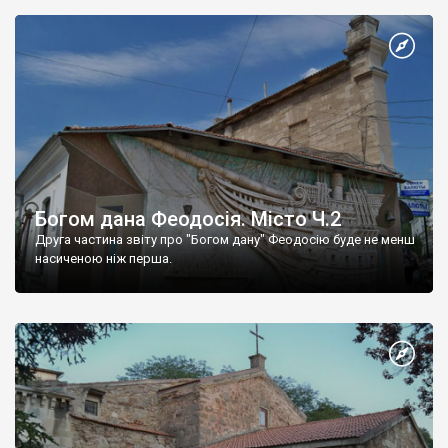
Богом дана Феодосія. Місто Ч.2
Друга частина звіту про "Богом дану" Феодосію буде не менш
насиченою ніж перша.