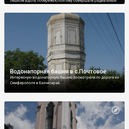
пешком вдоль побережья,поэтому совершали радиальные
вылазки из Оленевки.
Водонапорная башня в с.Почтовое
Интересную водонапорную башню посмотрели по дороге из
Симферополя в Бахчисарай.