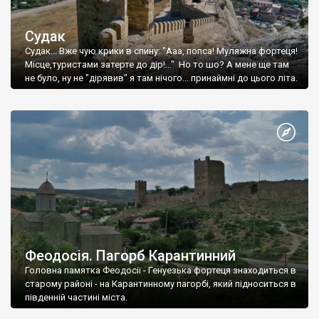
Судак
Судак... Вже чую крики в спину: "Ааа, попса! Муляжна фортеця!
Місце,туристами затерте до дір!..." Но то шо? А мене ще там
не було, ну не "дірявив" я там нічого... принаймні до цього літа.
Феодосія. Пагорб Карантинний
Головна памятка Феодосії - Генуезька фортеця знаходиться в
старому районі - на Карантинному пагорбі, який підноситься в
південній частині міста.