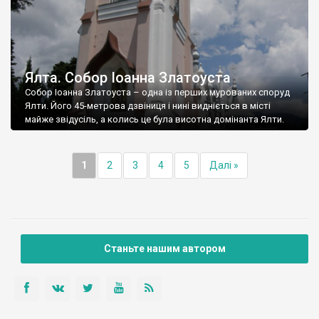
Ялта. Собор Іоанна Златоуста
Собор Іоанна Златоуста – одна із перших мурованих споруд
Ялти. Його 45-метрова дзвіниця і нині видніється в місті
майже звідусіль, а колись це була висотна домінанта Ялти.
1
2
3
4
5
Далі »
Станьте нашим автором