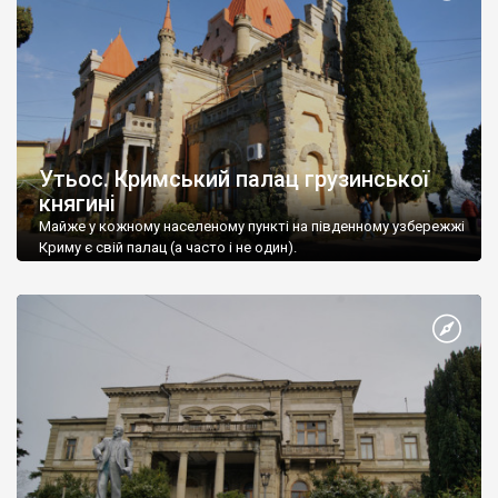
Утьос. Кримський палац грузинської
княгині
Майже у кожному населеному пункті на південному узбережжі
Криму є свій палац (а часто і не один).