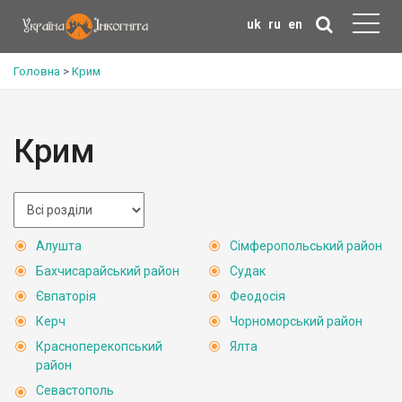
uk
ru
en
Головна
>
Крим
Крим
Алушта
Сімферопольський район
Бахчисарайський район
Судак
Євпаторія
Феодосія
Керч
Чорноморський район
Красноперекопський
Ялта
район
Севастополь