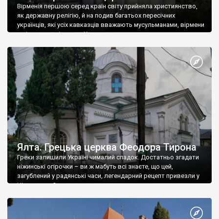
Вірменія першою серед країн світу прийняла християнство,
як державну релігію, й на подив багатьох пересічних
українців, які усіх кавказців вважають мусульманами, вірмени
є відданими вірянами Христа
Ялта. Грецька церква Феодора Тирона
Греки залишили Україні чималий спадок. Достатньо згадати
ніжинські огірочки – ви ж мабуть всі знаєте, що цей,
загублений у радянські часи, легендарний рецепт привезли у
Ніжин греки?