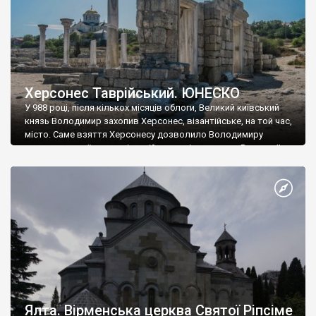
Херсонес Таврійський. ЮНЕСКО
У 988 році, після кількох місяців облоги, Великий київський
князь Володимир захопив Херсонес, візантійське, на той час,
місто. Саме взяття Херсонесу дозволило Володимиру
диктувати свої умови візантійському імператору Василю ІІ, та
одружитися з його дочкою Ганною. Цього ж року, в
Херсонесі Володимир-язичник, став Василем-християнином.
А потім було Хрещення Русі. На честь Херсонесу Таврійського
названо місто […]
Ялта. Вірменська церква Святої Ріпсіме