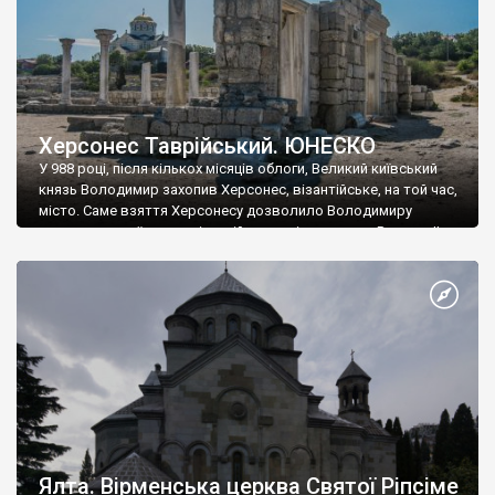
Херсонес Таврійський. ЮНЕСКО
У 988 році, після кількох місяців облоги, Великий київський
князь Володимир захопив Херсонес, візантійське, на той час,
місто. Саме взяття Херсонесу дозволило Володимиру
диктувати свої умови візантійському імператору Василю ІІ, та
одружитися з його дочкою Ганною. Цього ж року, в
Херсонесі Володимир-язичник, став Василем-християнином.
А потім було Хрещення Русі. На честь Херсонесу Таврійського
названо місто […]
Ялта. Вірменська церква Святої Ріпсіме