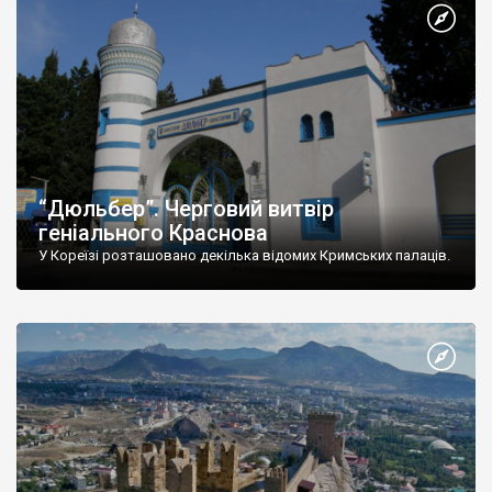
“Дюльбер”. Черговий витвір
геніального Краснова
У Кореїзі розташовано декілька відомих Кримських палаців.