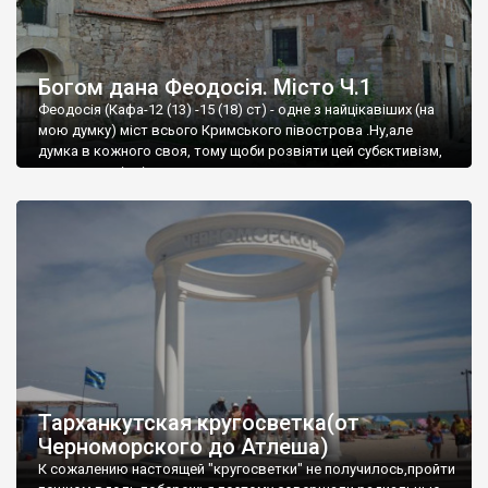
Богом дана Феодосія. Місто Ч.1
Феодосія (Кафа-12 (13) -15 (18) ст) - одне з найцікавіших (на
мою думку) міст всього Кримського півострова .Ну,але
думка в кожного своя, тому щоби розвіяти цей субєктивізм,
запрошую відвідати це
Тарханкутская кругосветка(от
Черноморского до Атлеша)
К сожалению настоящей "кругосветки" не получилось,пройти