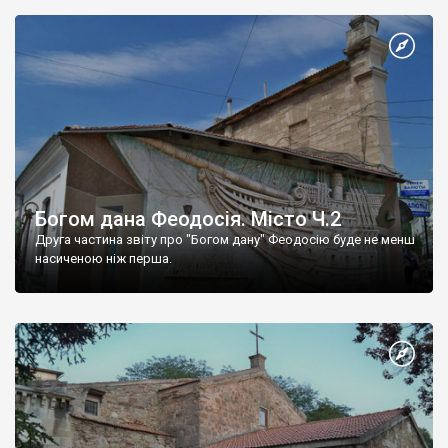
Богом дана Феодосія. Місто Ч.2
Друга частина звіту про "Богом дану" Феодосію буде не менш
насиченою ніж перша.