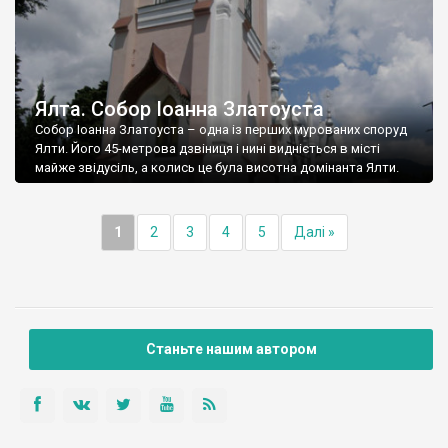
Ялта. Собор Іоанна Златоуста
Собор Іоанна Златоуста – одна із перших мурованих споруд
Ялти. Його 45-метрова дзвіниця і нині видніється в місті
майже звідусіль, а колись це була висотна домінанта Ялти.
1
2
3
4
5
Далі »
Станьте нашим автором