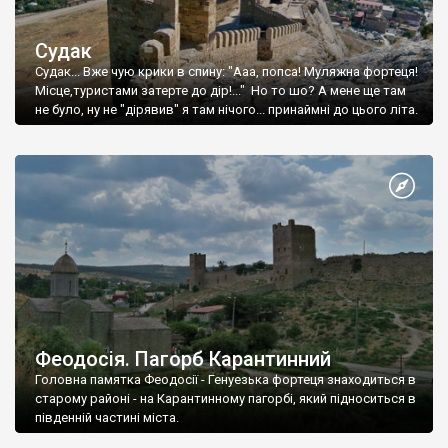
Судак
Судак... Вже чую крики в спину: "Ааа, попса! Муляжна фортеця!
Місце,туристами затерте до дір!..." Но то шо? А мене ще там
не було, ну не "дірявив" я там нічого... принаймні до цього літа.
Феодосія. Пагорб Карантинний
Головна памятка Феодосії - Генуезька фортеця знаходиться в
старому районі - на Карантинному пагорбі, який підноситься в
південній частині міста.