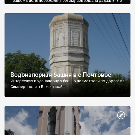
пешком вдоль побережья,поэтому совершали радиальные
вылазки из Оленевки.
Водонапорная башня в с.Почтовое
Интересную водонапорную башню посмотрели по дороге из
Симферополя в Бахчисарай.