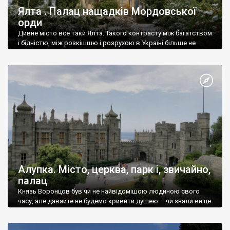
Ялта . Палац нащадків Мордовської
орди
Дивне місто все таки Ялта. Такого контрасту між багатством
і бідністю, між розкішшю і розрухою в Україні більше не
знайдеш.
Алупка. Місто, церква, парк і, звичайно,
палац
Князь Воронцов був чи не найвідомішою людиною свого
часу, але давайте не будемо кривити душею – чи знали ви це
прізвище до відвідин Алупки? Мабуть все таки ні.