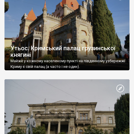
Утьос. Кримський палац грузинської
княгині
Майже у кожному населеному пункті на південному узбережжі
Криму є свій палац (а часто і не один).