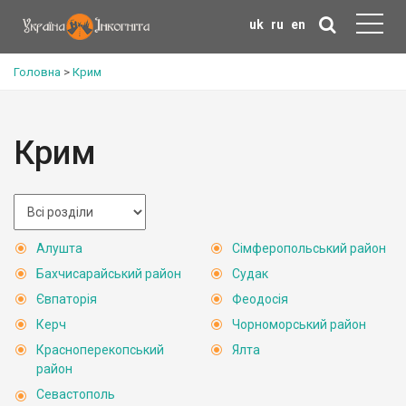
uk
ru
en
Головна
>
Крим
Крим
Алушта
Сімферопольський район
Бахчисарайський район
Судак
Євпаторія
Феодосія
Керч
Чорноморський район
Красноперекопський
Ялта
район
Севастополь