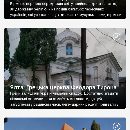
Вірменія першою серед країн світу прийняла християнство,
як державну релігію, й на подив багатьох пересічних
українців, які усіх кавказців вважають мусульманами, вірмени
є відданими вірянами Христа
Ялта. Грецька церква Феодора Тирона
Греки залишили Україні чималий спадок. Достатньо згадати
ніжинські огірочки – ви ж мабуть всі знаєте, що цей,
загублений у радянські часи, легендарний рецепт привезли у
Ніжин греки?