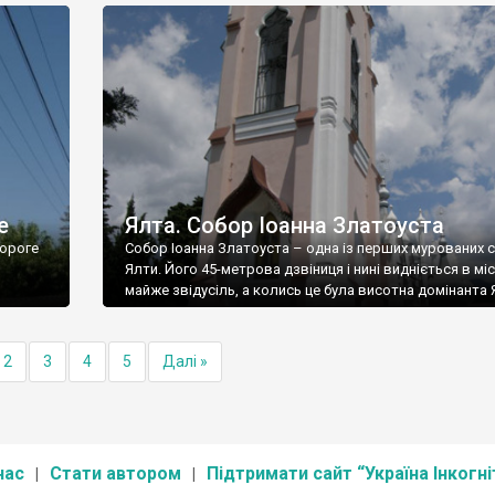
е
Ялта. Собор Іоанна Златоуста
ороге
Собор Іоанна Златоуста – одна із перших мурованих 
Ялти. Його 45-метрова дзвіниця і нині видніється в міс
майже звідусіль, а колись це була висотна домінанта 
2
3
4
5
Далі »
нас
Стати автором
Підтримати сайт “Україна Інкогні