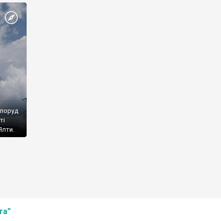
споруд
ті
Ялти.
та”