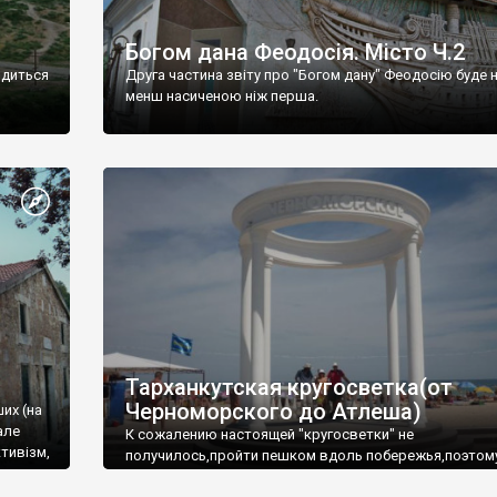
Богом дана Феодосія. Місто Ч.2
одиться
Друга частина звіту про "Богом дану" Феодосію буде 
менш насиченою ніж перша.
Тарханкутская кругосветка(от
Черноморского до Атлеша)
ших (на
але
К сожалению настоящей "кругосветки" не
тивізм,
получилось,пройти пешком вдоль побережья,поэтом
совершали радиальные вылазки из Оленевки.