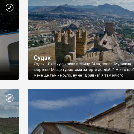
Судак
Судак... Вже чую крики в спину: "Ааа, попса! Муляжна
фортеця! Місце,туристами затерте до дір!..." Но то шо
мене ще там не було, ну не "дірявив" я там нічого...
принаймні до цього літа.