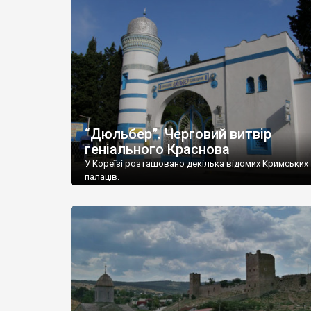
“Дюльбер”. Черговий витвір
геніального Краснова
У Кореїзі розташовано декілька відомих Кримських
палаців.