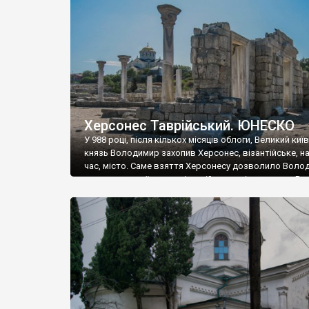
музею «Новгородський музей-заповідник» сотні арт
візантійської доби. Раритети викрадені з фондів об’
культурної спадщини ЮНЕСКО «Херсонеса Таврійсько
Офіційно – на виставку «Золото Візантії», але експер
влада в Україні вважають це лише […]
Херсонес Таврійський. ЮНЕСКО
У 988 році, після кількох місяців облоги, Великий киї
князь Володимир захопив Херсонес, візантійське, на
час, місто. Саме взяття Херсонесу дозволило Воло
диктувати свої умови візантійському імператору Вас
та одружитися з його дочкою Ганною. Цього ж року,
Херсонесі Володимир-язичник, став Василем-
християнином. А потім було Хрещення Русі. На честь
Херсонесу Таврійського названо місто […]