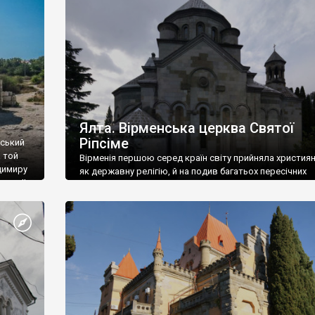
ефактів
називаються «повстяками» (postaki)…” “Вино. Крим
єкту
виробляє відмінне вино і його вдосталь: воно все ду
го».
легке біле і дуже […]
ти та
Ялта. Вірменська церква Святої
Ріпсіме
вський
 той
Вірменія першою серед країн світу прийняла христия
димиру
як державну релігію, й на подив багатьох пересічних
илю ІІ,
українців, які усіх кавказців вважають мусульманами,
 в
вірмени є відданими вірянами Христа