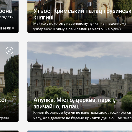
рона
Утьос. Кримський палац грузинськ
княгині
згадати
Майже у кожному населеному пункті на південному
ивезли у
узбережжі Криму є свій палац (а часто і не один).
ої
Алупка. Місто, церква, парк і,
звичайно, палац
Князь Воронцов був чи не найвідомішою людиною св
раїні
часу, але давайте не будемо кривити душею – чи знал
це прізвище до відвідин Алупки? Мабуть все таки ні.