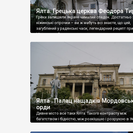
Ялта. Грецька церква Феодора Ти
Греки залишили Україні чималий спадок. Достатньо 
ніжинські огірочки – ви ж мабуть всі знаєте, що цей,
загублений у радянські часи, легендарний рецепт пр
Ніжин греки?
Ялта . Палац нащадків Мордовськ
орди
Дивне місто все таки Ялта. Такого контрасту між
багатством і бідністю, між розкішшю і розрухою в Ук
більше не знайдеш.