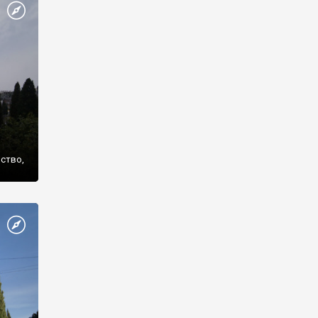
же
нство,