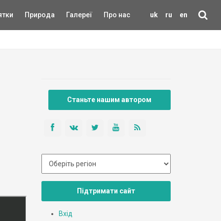
ятки
Природа
Галереї
Про нас
uk
ru
en
Станьте нашим автором
Підтримати сайт
Вхід