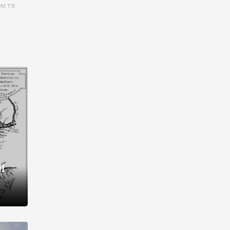
им та
ора і
є
го типу,
ей-
рний
ста:
 райони
від 2
I
і,
рукти,
 котрі