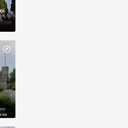
ої
ого
и ви