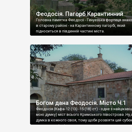
Феодосія. Пагорб Карантинний
Головна памятка Феодосії - Генуезька фортеця знах
в старому районі - на Карантинному пагорбі, який
підноситься в південній частині міста.
Богом дана Феодосія. Місто Ч.1
Феодосія (Кафа-12 (13) -15 (18) ст) - одне з найцікаві
мою думку) міст всього Кримського півострова .Ну,
думка в кожного своя, тому щоби розвіяти цей субєк
запрошую відвідати це