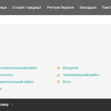
ниця
Історія і традиції
Регіони України
Закордон
Пам'
ноперекопський район
Феодосія
стополь
Чорноморський район
еропольський район
Ялта
к