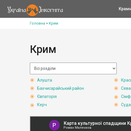
Крам
Головна
>
Крим
Крим
Алушта
Крас
Бахчисарайський район
Сева
Євпаторія
Сімф
Керч
Суда