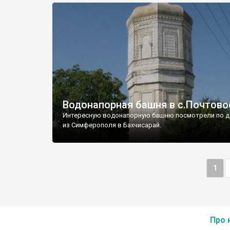
Водонапорная башня в с.Почтово
Интересную водонапорную башню посмотрели по д
из Симферополя в Бахчисарай.
1
Про 